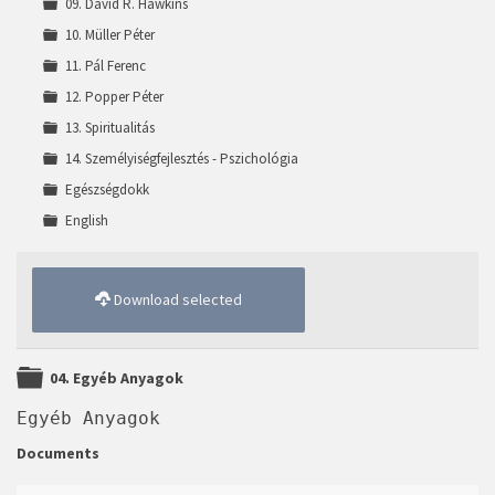
09. David R. Hawkins
10. Müller Péter
11. Pál Ferenc
12. Popper Péter
13. Spiritualitás
14. Személyiségfejlesztés - Pszichológia
Egészségdokk
English
Download selected
Folder
04. Egyéb Anyagok
Egyéb Anyagok
Documents