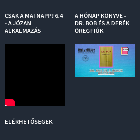
CSAK
A
MAI
NAPP!
6.4
A
HÓNAP
KÖNYVE
-
-
A
JÓZAN
DR.
BOB
ÉS
A
DERÉK
ALKALMAZÁS
ÖREGFIÚK
ELÉRHETŐSEGEK