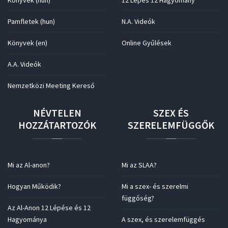
Könyvek (hun)
12 Lépés 12 Hagyomány
Pamfletek (hun)
N.A. Videók
Könyvek (en)
Online Gyűlések
A.A. Videók
Nemzetközi Meeting Kereső
NÉVTELEN
SZEX
ÉS
HOZZÁTARTOZÓK
SZERELEMFÜGGŐK
Mi az Al-anon?
Mi az SLAA?
Hogyan Működik?
Mi a szex- és szerelmi
függőség?
Az Al-Anon 12 Lépése és 12
Hagyománya
A szex, és szerelemfüggés