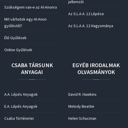
jellemzői
Szükségem van-e az Al-Anonra
Az S.L.A.A. 12 Lépése
Mit várhatok egy Al-Anon
gyűléstől?
Az S.L.A.A. 12 Hagyománya
Élő Gyűlések
Online Gyűlések
CSABA
TÁRSUNK
EGYÉB
IRODALMAK
ANYAGAI
OLVASMÁNYOK
A.A. Lépés Anyagok
David R. Hawkins
E.A. Lépés Anyagok
Melody Beattie
Csaba Történetei
Helen Schucman