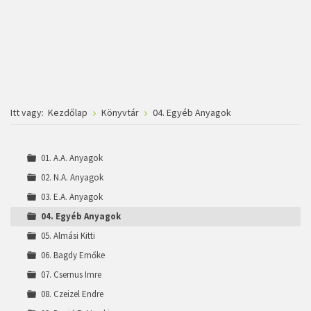
Itt vagy:
Kezdőlap
Könyvtár
04. Egyéb Anyagok
01. A.A. Anyagok
02. N.A. Anyagok
03. E.A. Anyagok
04. Egyéb Anyagok
05. Almási Kitti
06. Bagdy Emőke
07. Csernus Imre
08. Czeizel Endre