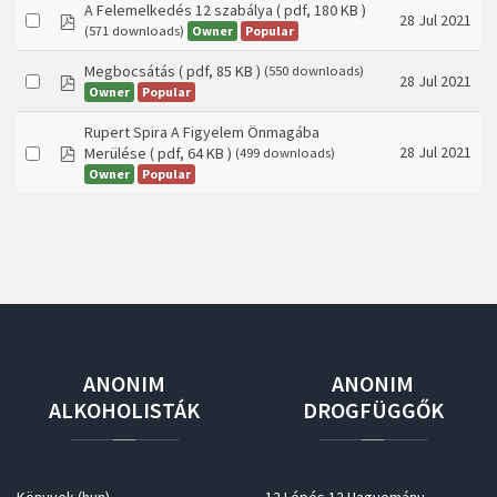
A Felemelkedés 12 szabálya
( pdf, 180 KB )
pdf
28 Jul 2021
Owner
Popular
(571 downloads)
Megbocsátás
( pdf, 85 KB )
(550 downloads)
pdf
28 Jul 2021
Owner
Popular
Rupert Spira A Figyelem Önmagába
pdf
28 Jul 2021
Merülése
( pdf, 64 KB )
(499 downloads)
Owner
Popular
ANONIM
ANONIM
ALKOHOLISTÁK
DROGFÜGGŐK