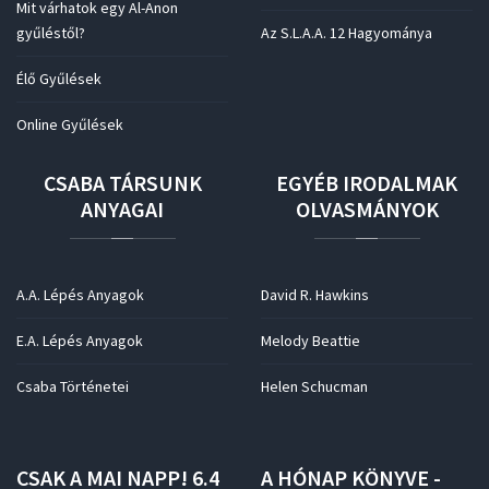
Mit várhatok egy Al-Anon
gyűléstől?
Az S.L.A.A. 12 Hagyománya
Élő Gyűlések
Online Gyűlések
CSABA
TÁRSUNK
EGYÉB
IRODALMAK
ANYAGAI
OLVASMÁNYOK
A.A. Lépés Anyagok
David R. Hawkins
E.A. Lépés Anyagok
Melody Beattie
Csaba Történetei
Helen Schucman
CSAK
A
MAI
NAPP!
6.4
A
HÓNAP
KÖNYVE
-