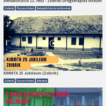
Rehabilitáció 13. rész - Zsibriki Drogterápiás Intézet
Zsibrik
Összes Videó
Rehabilitációs Intézetek
KIMMTA 25 Jubileum (Zsibrik)
Zsibrik
Összes Videó
Alkohol