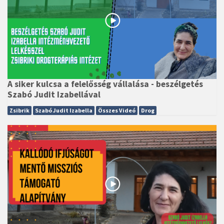
A siker kulcsa a felelősség vállalása - beszélgetés
Szabó Judit Izabellával
Zsibrik
Szabó Judit Izabella
Összes Videó
Drog