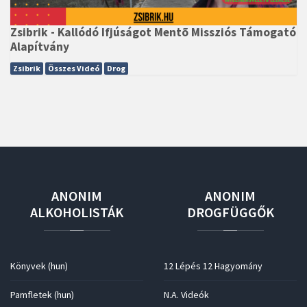
Zsibrik - Kallódó Ifjúságot Mentõ Missziós Támogató
Alapítvány
Zsibrik
Összes Videó
Drog
ANONIM
ANONIM
ALKOHOLISTÁK
DROGFÜGGŐK
Könyvek (hun)
12 Lépés 12 Hagyomány
Pamfletek (hun)
N.A. Videók