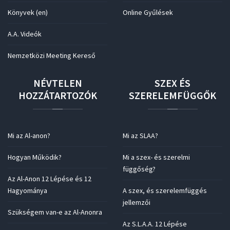
Könyvek (en)
Online Gyűlések
A.A. Videók
Nemzetközi Meeting Kereső
NÉVTELEN
SZEX
ÉS
HOZZÁTARTOZÓK
SZERELEMFÜGGŐK
Mi az Al-anon?
Mi az SLAA?
Hogyan Működik?
Mi a szex- és szerelmi
függőség?
Az Al-Anon 12 Lépése és 12
Hagyománya
A szex, és szerelemfüggés
jellemzői
Szükségem van-e az Al-Anonra
Az S.L.A.A. 12 Lépése