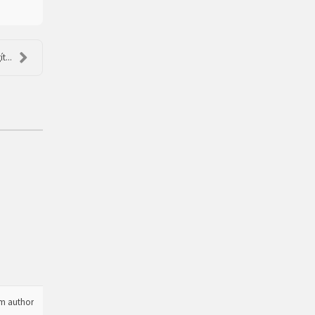
t...
om author