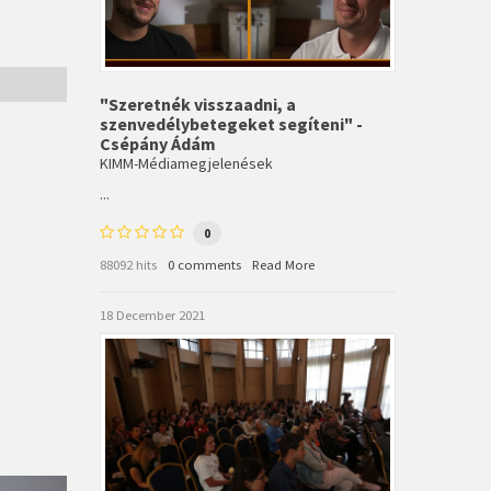
"Szeretnék visszaadni, a
szenvedélybetegeket segíteni" -
Csépány Ádám
KIMM-Médiamegjelenések
...
0
88092 hits
0 comments
Read More
18 December 2021