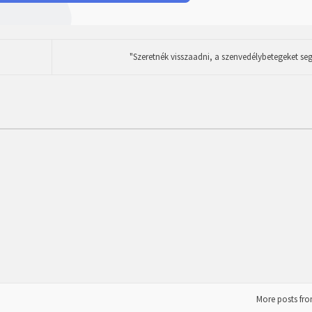
"Szeretnék visszaadni, a szenvedélybetegeket segí
More posts fr