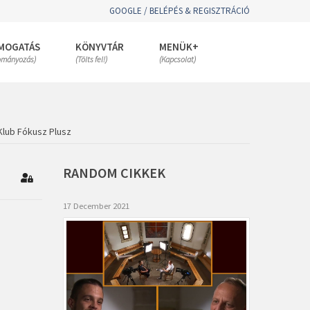
GOOGLE / BELÉPÉS & REGISZTRÁCIÓ
MOGATÁS
KÖNYVTÁR
MENÜK+
ományozás)
(Tölts fel!)
(Kapcsolat)
Klub Fókusz Plusz
RANDOM
CIKKEK
ubscribe to blog
Bejelentkezés
17 December 2021