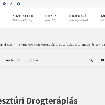
SET
SET
SET
SMALLER
DEFAULT
LARGER
FONT
FONT
FONT
K
KÖZÖSSÉGEK
CIKKEK
ALKALMAZÁS
TÁ
(Videók & Oldalak)
(Tölts fel!)
(és Hangoskönyv)
(Ad
aMaiNap!
Az MRE KIMM Ráckeresztúri Drogterápiás Otthonban járt a RTL 
Archívum
Több
Keresés
S
sztúri Drogterápiás