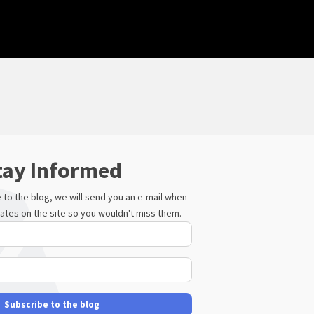
tay Informed
to the blog, we will send you an e-mail when
ates on the site so you wouldn't miss them.
Your
Name
E-
mail
Address
Subscribe to the blog