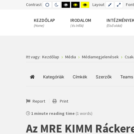
Contrast
DEFAULT
NIGHT
HIGH
HIGH
HIGH
Layout
FIXED
WIDE
Font
MODE
MODE
CONTRAST
CONTRAST
CONTRAST
LAYOUT
LAYOUT
BLACK
BLACK
YELLOW
WHITE
YELLOW
BLACK
KEZDŐLAP
IRODALOM
INTÉZMÉNYE
MODE
MODE
MODE
(Home)
( és Infók)
(Első oldal)
Itt vagy:
Kezdőlap
Média
Médiamegjelenések
Csak
Kategóriák
Címkék
Szerzők
Teams
Főoldal
Report
Print
1 minute reading time
(1 words)
Az MRE KIMM Ráckere