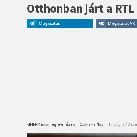
Otthonban járt a RTL
Megosztás
Megosztás VK-
KIMM-Médiamegjelenések
CsakaMaiNap!
Friday, 17 Dec