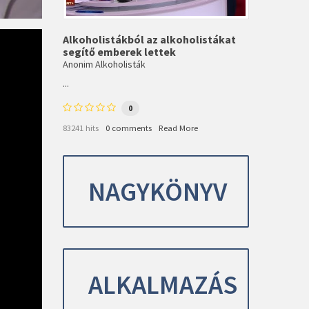
Alkoholistákból az alkoholistákat
segítő emberek lettek
Anonim Alkoholisták
...
0
83241 hits
0 comments
Read More
NAGYKÖNYV
ALKALMAZÁS