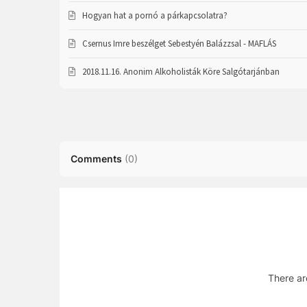
Hogyan hat a pornó a párkapcsolatra?
Csernus Imre beszélget Sebestyén Balázzsal - MAFLÁS
2018.11.16. Anonim Alkoholisták Köre Salgótarjánban
Comments
(
0
)
There ar