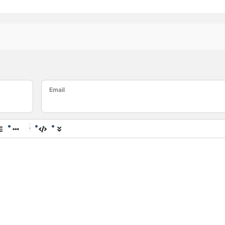
Email
-
-
-
-
-
-
-
-
-