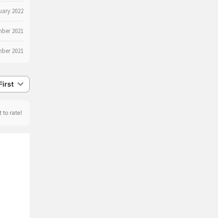
uary 2022
ber 2021
mber 2021
irst
 to rate!