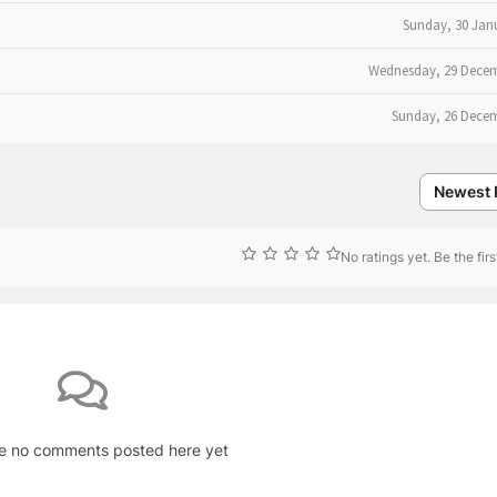
Sunday, 30 Jan
Wednesday, 29 Decem
Sunday, 26 Dece
Newest F
No ratings yet. Be the first
e no comments posted here yet