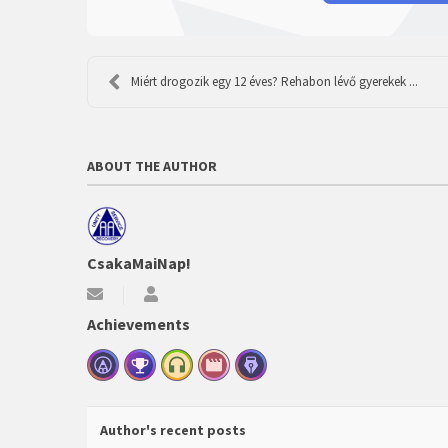
Miért drogozik egy 12 éves? Rehabon lévő gyerekek ...
ABOUT THE AUTHOR
CsakaMaiNap!
Subscribe
CsakaMaiNap!
to
Achievements
updates
from
author
Author's recent posts