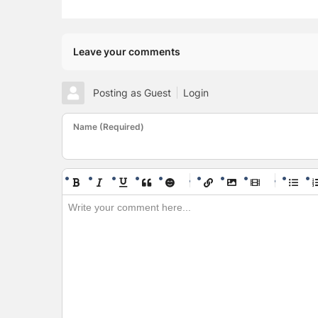
Leave your comments
Posting as Guest
Login
Name (Required)
-
-
-
-
-
-
-
-
-
-
-
-
-
-
-
-
-
-