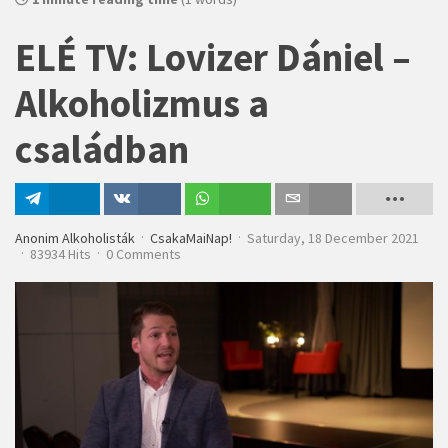
ELÉ TV: Lovizer Dániel –
Alkoholizmus a
családban
Megosztás
Megosztás
Megosztás
Email
Anonim Alkoholisták
CsakaMaiNap!
Saturday, 18 December 2021
83934 Hits
VK-n
0 Comments