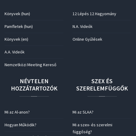
Könyvek (hun)
12 Lépés 12 Hagyomány
Pamfletek (hun)
N.A. Videók
Könyvek (en)
Online Gyűlések
A.A. Videók
Nemzetközi Meeting Kereső
NÉVTELEN
SZEX
ÉS
HOZZÁTARTOZÓK
SZERELEMFÜGGŐK
Mi az Al-anon?
Mi az SLAA?
Hogyan Működik?
Mi a szex- és szerelmi
függőség?