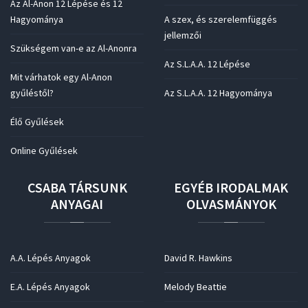
Az Al-Anon 12 Lépése és 12
Hagyománya
A szex, és szerelemfüggés
jellemzői
Szükségem van-e az Al-Anonra
Az S.L.A.A. 12 Lépése
Mit várhatok egy Al-Anon
gyűléstől?
Az S.L.A.A. 12 Hagyománya
Élő Gyűlések
Online Gyűlések
CSABA
TÁRSUNK
EGYÉB
IRODALMAK
ANYAGAI
OLVASMÁNYOK
A.A. Lépés Anyagok
David R. Hawkins
E.A. Lépés Anyagok
Melody Beattie