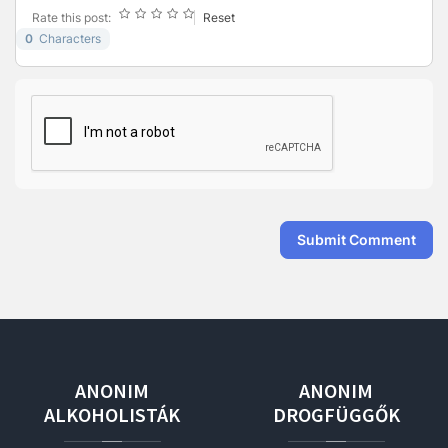
-
Rate this post:
Reset
-
-
-
0
Characters
-
-
-
-
-
-
-
-
-
-
-
-
-
Submit Comment
ANONIM
ANONIM
ALKOHOLISTÁK
DROGFÜGGŐK