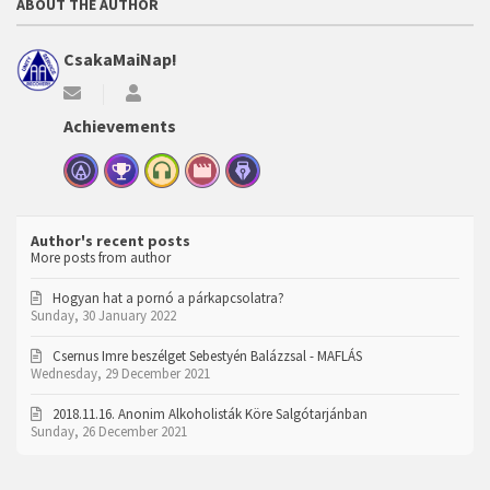
ABOUT THE AUTHOR
CsakaMaiNap!
Subscribe
CsakaMaiNap!
to
Achievements
updates
from
author
Author's recent posts
More posts from author
Hogyan hat a pornó a párkapcsolatra?
Sunday, 30 January 2022
Csernus Imre beszélget Sebestyén Balázzsal - MAFLÁS
Wednesday, 29 December 2021
2018.11.16. Anonim Alkoholisták Köre Salgótarjánban
Sunday, 26 December 2021