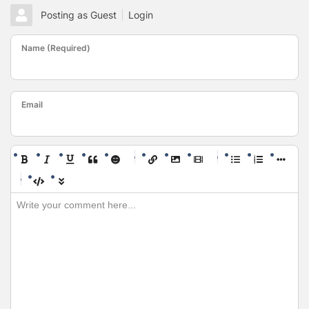
Posting as Guest
Login
Name (Required)
Email
-
-
-
-
-
-
-
-
-
-
-
-
-
-
-
-
-
-
-
-
-
-
-
-
-
-
-
-