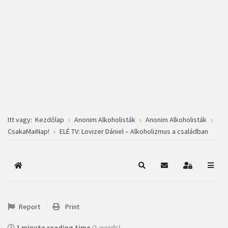
Itt vagy:
Kezdőlap
Anonim Alkoholisták
Anonim Alkoholisták
CsakaMaiNap!
ELÉ TV: Lovizer Dániel – Alkoholizmus a családban
Főoldal
Keresés
Subscribe to blog
Bejelentkez
Report
Print
1 minute reading time
(1 words)