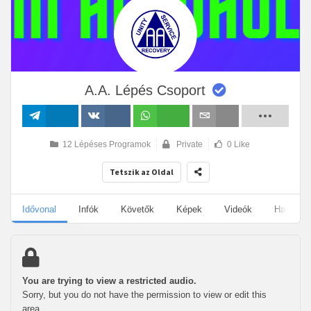
A.A. Lépés Csoport
Megosztás
Megosztás
Megosztás
Email
12 Lépéses Programok
Private
0 Like
VK-n
Tetszik az Oldal
Idővonal
Infók
Követők
Képek
Videók
Hangany
You are trying to view a restricted audio.
Sorry, but you do not have the permission to view or edit this
area.