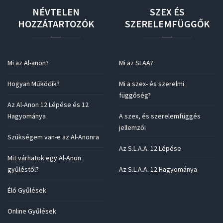
NÉVTELEN
SZEX
ÉS
HOZZÁTARTOZÓK
SZERELEMFÜGGŐK
Mi az Al-anon?
Mi az SLAA?
Hogyan Működik?
Mi a szex- és szerelmi
függőség?
Az Al-Anon 12 Lépése és 12
Hagyománya
A szex, és szerelemfüggés
jellemzői
Szükségem van-e az Al-Anonra
Az S.L.A.A. 12 Lépése
Mit várhatok egy Al-Anon
gyűléstől?
Az S.L.A.A. 12 Hagyománya
Élő Gyűlések
Online Gyűlések