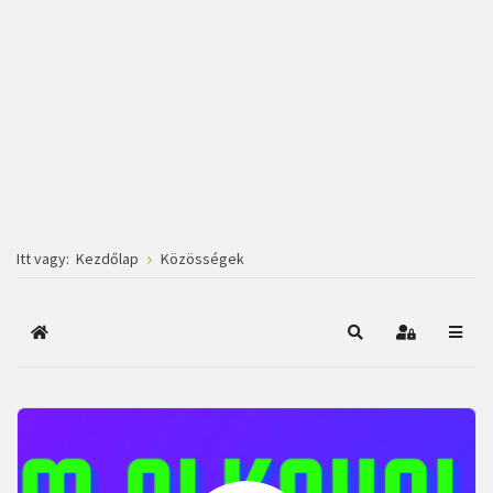
Itt vagy:
Kezdőlap
Közösségek
Főoldal
Keresés
Bejelentkez