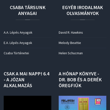
CSABA
TÁRSUNK
EGYÉB
IRODALMAK
ANYAGAI
OLVASMÁNYOK
A.A. Lépés Anyagok
David R. Hawkins
E.A. Lépés Anyagok
Melody Beattie
Csaba Történetei
Helen Schucman
CSAK
A
MAI
NAPP!
6.4
A
HÓNAP
KÖNYVE
-
-
A
JÓZAN
DR.
BOB
ÉS
A
DERÉK
ALKALMAZÁS
ÖREGFIÚK