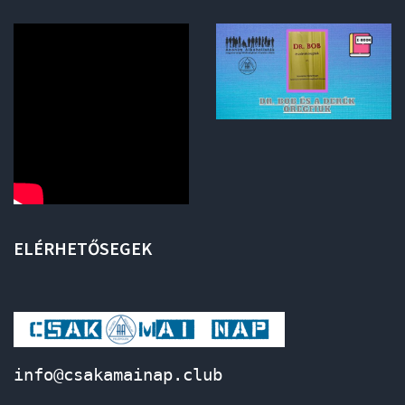
ELÉRHETŐSEGEK
info@csakamainap.club