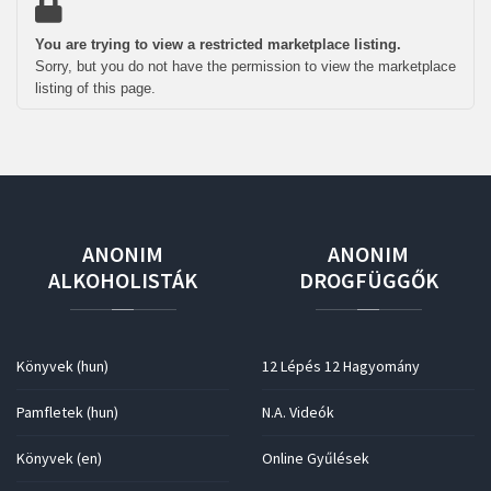
You are trying to view a restricted marketplace listing.
Sorry, but you do not have the permission to view the marketplace
listing of this page.
ANONIM
ANONIM
ALKOHOLISTÁK
DROGFÜGGŐK
Könyvek (hun)
12 Lépés 12 Hagyomány
Pamfletek (hun)
N.A. Videók
Könyvek (en)
Online Gyűlések