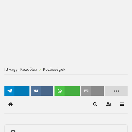
Itt vagy:
Kezdőlap
Közösségek
Megosztás
Megosztás
Megosztás
Email
Főoldal
Keresés
Bejelentkez
VK-n