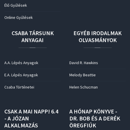
Élő Gyűlések
Online Gyűlések
CSABA
TÁRSUNK
EGYÉB
IRODALMAK
ANYAGAI
OLVASMÁNYOK
A.A. Lépés Anyagok
David R. Hawkins
E.A. Lépés Anyagok
Melody Beattie
Csaba Történetei
Helen Schucman
CSAK
A
MAI
NAPP!
6.4
A
HÓNAP
KÖNYVE
-
-
A
JÓZAN
DR.
BOB
ÉS
A
DERÉK
ALKALMAZÁS
ÖREGFIÚK