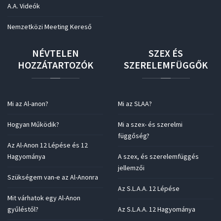
A.A. Videók
Nemzetközi Meeting Kereső
NÉVTELEN
SZEX
ÉS
HOZZÁTARTOZÓK
SZERELEMFÜGGŐK
Mi az Al-anon?
Mi az SLAA?
Hogyan Működik?
Mi a szex- és szerelmi
függőség?
Az Al-Anon 12 Lépése és 12
Hagyománya
A szex, és szerelemfüggés
jellemzői
Szükségem van-e az Al-Anonra
Az S.L.A.A. 12 Lépése
Mit várhatok egy Al-Anon
gyűléstől?
Az S.L.A.A. 12 Hagyománya