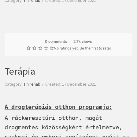
Category:
Tinirehab
Created: 17 December 2021
0 comments
2.7k views
No ratings yet. Be the first to rate!
Terápia
Category:
Tinirehab
Created: 17 December 2021
A drogterápiás otthon programja:
A ráckeresztúri otthon, magát
drogmentes közösségként értelmezve,
szakmai és emberi segítséget nyújt az