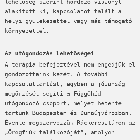
lehetőség szerint hordozó viszonyt
alakított ki, kapcsolatot talált a
helyi gyülekezettel vagy más támogató
környezettel.
Az utógondozás lehetőségei
A terápia befejeztével nem engedjük el
gondozottaink kezét. A további
kapcsolattartást, egyben a józanság
megőrzését segíti a Függőhíd
utógondozó csoport, melyet hetente
tartunk Budapesten és Dunaújvárosban.
Évente megszervezzük Ráckeresztúron az
„Öregfiúk találkozóját”, amelyen