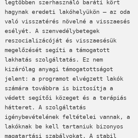
legtöbben szerhasználó baráti kört
hagynak eredeti lakóhelyükön – az oda
való visszatérés növelné a visszaesés
esélyét. A szenvedélybetegek
reszocializácóját és visszaesésük
megelőzését segíti a támogatott
lakhatás szolgáltatás. Ez nem
kizárólag anyagi támogatottságot
jelent: a programot elvégzett lakók
számára továbbra is biztosítja a
védett segítői közeget és a terápiás
hátteret. A szolgáltatás
igénybevételének feltételei vannak, a
lakóknak be kell tartaniuk bizonyos
magatartási szabályokat. A stabil