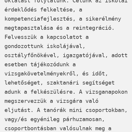
oktatást folytatunk. Célunk az iskolai
érdeklődés felkeltése, a
kompetenciafejlesztés, a sikerélmény
megtapasztalása és a reintegráció.
Felvesszük a kapcsolatot a
gondozottunk iskolájával,
osztályfőnökével, igazgatójával, adott
esetben tájékozódunk a
vizsgakövetelményekről, és időt,
lehetőséget, szaktanári segítséget
adunk a felkészülésre. A vizsganapokon
megszervezzük a vizsgára való
eljutást. A tanórák mini csoportokban,
vagy/és egyénileg párhuzamosan,
csoportbontásban valósulnak meg a