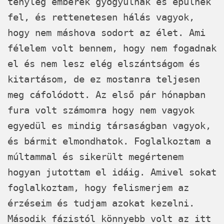
tényleg emberek gyógyulnak és épülnek
fel, és rettenetesen hálás vagyok,
hogy nem máshova sodort az élet. Ami
félelem volt bennem, hogy nem fogadnak
el és nem lesz elég elszántságom és
kitartásom, de ez mostanra teljesen
meg cáfolódott. Az első pár hónapban
fura volt számomra hogy nem vagyok
egyedül es mindig társaságban vagyok,
és bármit elmondhatok. Foglalkoztam a
múltammal és sikerült megértenem
hogyan jutottam el idáig. Amivel sokat
foglalkoztam, hogy felismerjem az
érzéseim és tudjam azokat kezelni.
Második fázistól könnyebb volt az itt