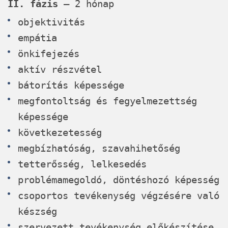
II. fázis
– 2 hónap
objektivitás
empátia
önkifejezés
aktív részvétel
bátorítás képessége
megfontoltság és fegyelmezettség
képessége
következetesség
megbízhatóság, szavahihetőség
tetterősség, lelkesedés
problémamegoldó, döntéshozó képesség
csoportos tevékenység végzésére való
készség
szervezett tevékenység előkészítése