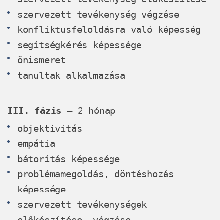
szervezett tevékenység végzése
konfliktusfeloldásra való képesség
segítségkérés képessége
önismeret
tanultak alkalmazása
III. fázis
– 2 hónap
objektivitás
empátia
bátorítás képessége
problémamegoldás, döntéshozás
képessége
szervezett tevékenységek
előkészítése, végzése