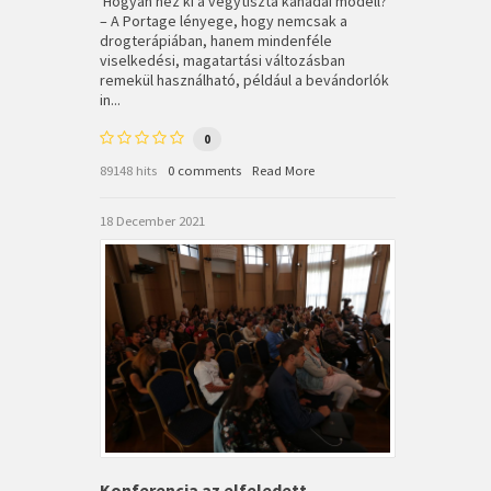
Hogyan néz ki a vegytiszta kanadai modell?
– A Portage lényege, hogy nemcsak a
drogterápiában, hanem mindenféle
viselkedési, magatartási változásban
remekül használható, például a bevándorlók
in...
0
89148 hits
0 comments
Read More
18 December 2021
Konferencia az elfeledett