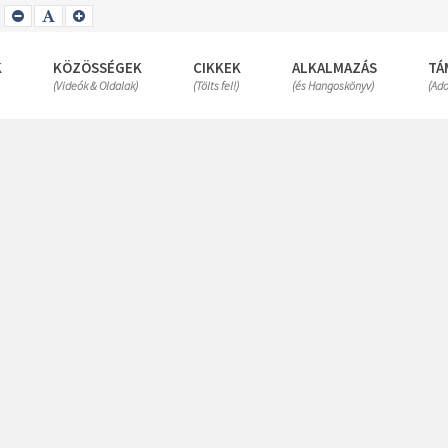
SET
SET
SET
SMALLER
DEFAULT
LARGER
FONT
FONT
FONT
K
KÖZÖSSÉGEK
CIKKEK
ALKALMAZÁS
TÁ
(Videók & Oldalak)
(Tölts fel!)
(és Hangoskönyv)
(Ad