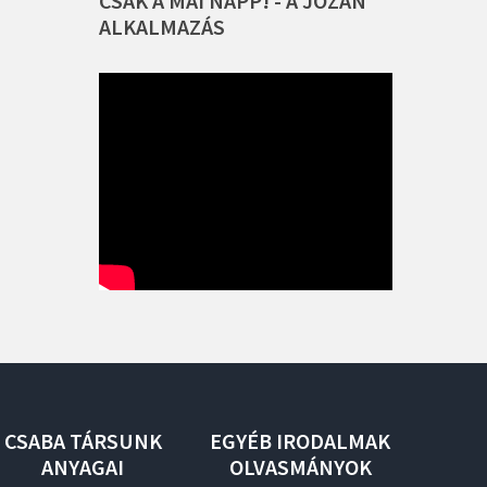
CSAK
A
MAI
NAPP!
-
A
JÓZAN
ALKALMAZÁS
CSABA
TÁRSUNK
EGYÉB
IRODALMAK
ANYAGAI
OLVASMÁNYOK