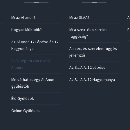
Mi az Al-anon?
Mi az SLAA?
A
Hogyan Működik?
Mi a szex- és szerelmi
E
függőség?
Az Al-Anon 12 Lépése és 12
C
Hagyománya
A szex, és szerelemfüggés
jellemzői
Szükségem van-e az Al-
Anonra
Az S.L.A.A. 12 Lépése
Mit várhatok egy Al-Anon
Az S.L.A.A. 12 Hagyománya
gyűléstől?
Élő Gyűlések
Online Gyűlések