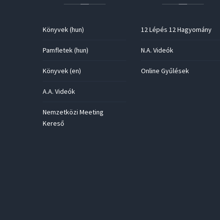
Könyvek (hun)
12 Lépés 12 Hagyomány
Pamfletek (hun)
N.A. Videók
Könyvek (en)
Online Gyűlések
A.A. Videók
Nemzetközi Meeting
Kereső