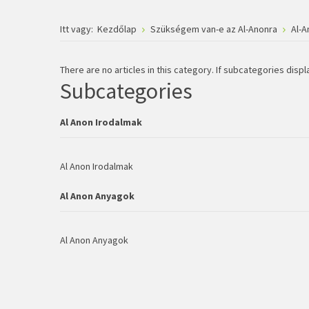
Itt vagy:
Kezdőlap
Szükségem van-e az Al-Anonra
Al-A
There are no articles in this category. If subcategories displ
Subcategories
Al Anon Irodalmak
Al Anon Irodalmak
Al Anon Anyagok
Al Anon Anyagok