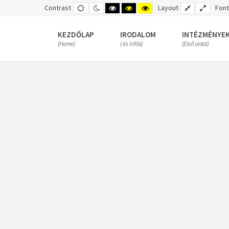
Contrast
DEFAULT
NIGHT
HIGH
HIGH
HIGH
Layout
FIXED
WIDE
Font
MODE
MODE
CONTRAST
CONTRAST
CONTRAST
LAYOUT
LAYOUT
BLACK
BLACK
YELLOW
WHITE
YELLOW
BLACK
KEZDŐLAP
IRODALOM
INTÉZMÉNYE
MODE
MODE
MODE
(Home)
( és Infók)
(Első oldal)