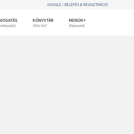
GOOGLE / BELÉPÉS & REGISZTRÁCIÓ
MOGATÁS
KÖNYVTÁR
MENÜK+
ományozás)
(Tölts fel!)
(Kapcsolat)