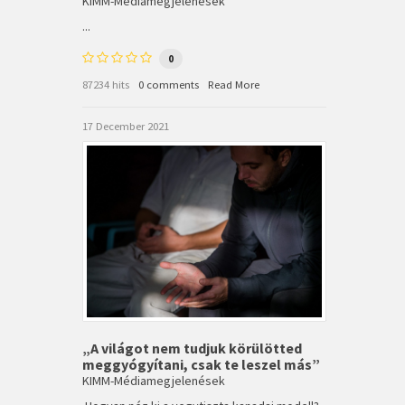
KIMM-Médiamegjelenések
...
0
87234 hits
0 comments
Read More
17 December 2021
„A világot nem tudjuk körülötted
meggyógyítani, csak te leszel más”
KIMM-Médiamegjelenések