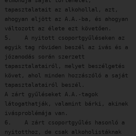
elmondja saját történetét,
tapasztalatait az alkohollal, azt,
ahogyan eljött az A.A.-ba, és ahogyan
változott az élete ezt követően.
5. A nyitott csoportgyűléseken az
egyik tag röviden beszél az ivás és a
józanodás során szerzett
tapasztalatairól, melyet beszélgetés
követ, ahol minden hozzászóló a saját
tapasztalatairól beszél.
A zárt gyűléseket A.A.-tagok
látogathatják, valamint bárki, akinek
ivásproblémája van.
6. A zárt csoportgyűlés hasonló a
nyitotthoz, de csak alkoholistáknak