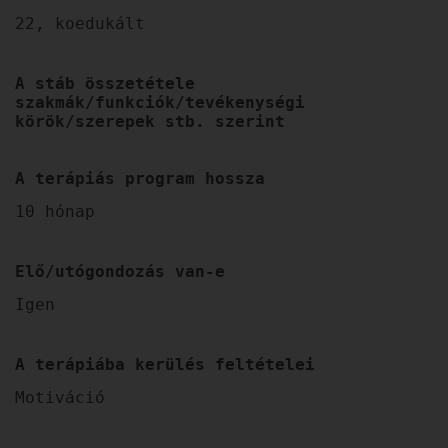
22, koedukált
A stáb összetétele
szakmák/funkciók/tevékenységi
körök/szerepek stb. szerint
A terápiás program hossza
10 hónap
Elő/utógondozás van-e
Igen
A terápiába kerülés feltételei
Motiváció