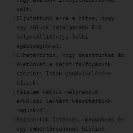
vált.
Eljutottunk arra a hitre, hogy
egy nálunk hatalmasabb Erő
helyreállíthatja lelki
egészségünket.
Elhatároztuk, hogy akaratunkat és
életünket a saját felfogásunk
szerinti Isten gondviselésére
bízzuk.
Félelem nélkül mélyreható
erkölcsi leltárt készítettünk
magunkról.
Beismertük Istennek, magunknak és
egy embertársunknak hibáink