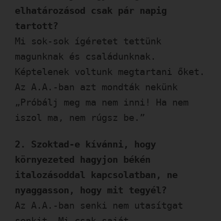
elhatározásod csak pár napig
tartott?
Mi sok-sok ígéretet tettünk
magunknak és családunknak.
Képtelenek voltunk megtartani őket.
Az A.A.-ban azt mondták nekünk
„Próbálj meg ma nem inni! Ha nem
iszol ma, nem rúgsz be.”
2. Szoktad-e kívánni, hogy
környezeted hagyjon békén
italozásoddal kapcsolatban, ne
nyaggasson, hogy mit tegyél?
Az A.A.-ban senki nem utasítgat
senkit. Mi csak saját