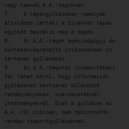
vagy leendő A.A.-tagoknak.
7. A lépésgyűléseken (amelyek
általában zártak) a tizenkét lépés
egyikét beszélik meg a tagok.
8. Az A.A.-tagok egészségügyi és
büntetésvégrehajtó intézetekben is
tartanak gyűléseket.
9. Az A.A.-tagokat (csoportokat)
fel lehet kérni, hogy információs
gyűléseket tartsanak különböző
rendezvényeken, szervezeteknél,
intézményeknél. Ezek a gyűlések az
A.A.-ról szólnak, nem tekinthetők
rendes csoportgyűléseknek.