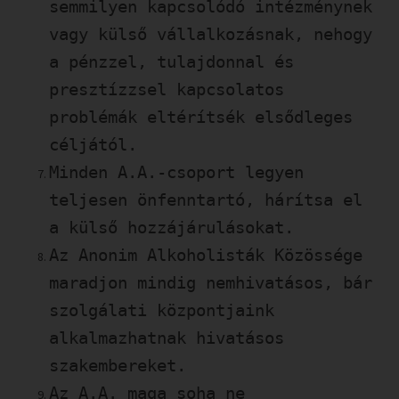
semmilyen kapcsolódó intézménynek
vagy külső vállalkozásnak, nehogy
a pénzzel, tulajdonnal és
presztízzsel kapcsolatos
problémák eltérítsék elsődleges
céljától.
Minden A.A.-csoport legyen
teljesen önfenntartó, hárítsa el
a külső hozzájárulásokat.
Az Anonim Alkoholisták Közössége
maradjon mindig nemhivatásos, bár
szolgálati központjaink
alkalmazhatnak hivatásos
szakembereket.
Az A.A. maga soha ne