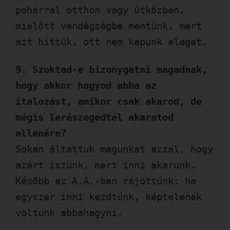
pohárral otthon vagy útközben,
mielőtt vendégségbe mentünk, mert
azt hittük, ott nem kapunk eleget.
9. Szoktad-e bizonygatni magadnak,
hogy akkor hagyod abba az
italozást, amikor csak akarod, de
mégis lerészegedtél akaratod
ellenére?
Sokan áltattuk magunkat azzal, hogy
azért iszunk, mert inni akarunk.
Később az A.A.-ban rájöttünk: ha
egyszer inni kezdtünk, képtelenek
voltunk abbahagyni.