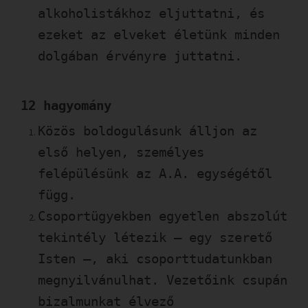
alkoholistákhoz eljuttatni, és
ezeket az elveket életünk minden
dolgában érvényre juttatni.
12 hagyomány
Közös boldogulásunk álljon az
első helyen, személyes
felépülésünk az A.A. egységétől
függ.
Csoportügyekben egyetlen abszolút
tekintély létezik – egy szerető
Isten –, aki csoporttudatunkban
megnyilvánulhat. Vezetőink csupán
bizalmunkat élvező