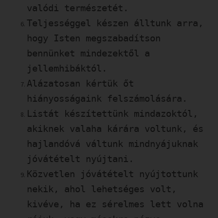
valódi természetét.
Teljességgel készen álltunk arra,
hogy Isten megszabadítson
bennünket mindezektől a
jellemhibáktól.
Alázatosan kértük őt
hiányosságaink felszámolására.
Listát készítettünk mindazoktól,
akiknek valaha kárára voltunk, és
hajlandóvá váltunk mindnyájuknak
jóvátételt nyújtani.
Közvetlen jóvátételt nyújtottunk
nekik, ahol lehetséges volt,
kivéve, ha ez sérelmes lett volna