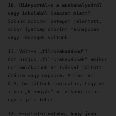
10. Hiányoztál-e a munkahelyedről
vagy iskolából ivászat miatt?
Sokunk sokszor beteget jelentett,
mikor igazság szerint másnaposak
vagy részegek voltunk.
11. Volt-e „filmszakadásod”?
Azt hívjuk „filmszakadásnak” amikor
nem emlékszünk az ivással töltött
órákra vagy napokra. Amikor az
A.A.-ba jöttünk megtudtuk, hogy az
ilyen „kihagyás” az alkoholizmus
egyik jele lehet.
12. Érezted-e valaha, hogy jobb