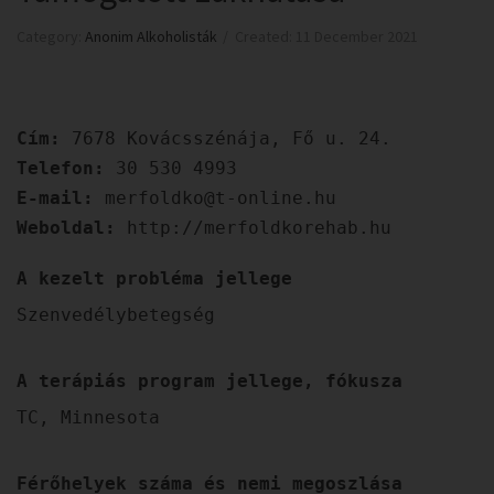
Category:
Anonim Alkoholisták
Created: 11 December 2021
Cím:
7678 Kovácsszénája, Fő u. 24.
Telefon:
30 530 4993
E-mail:
merfoldko@t-online.hu
Weboldal:
http://merfoldkorehab.hu
A kezelt probléma jellege
Szenvedélybetegség
A terápiás program jellege, fókusza
TC, Minnesota
Férőhelyek száma és nemi megoszlása