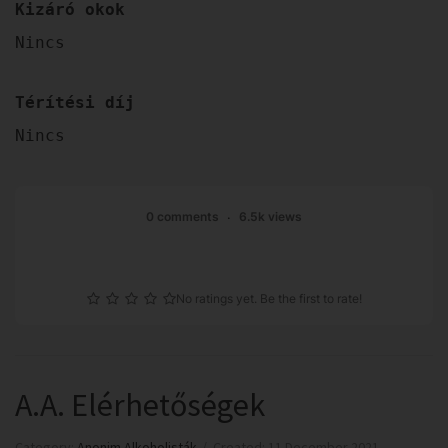
Kizáró okok
Nincs
Térítési díj
Nincs
0 comments
6.5k views
No ratings yet. Be the first to rate!
A.A. Elérhetőségek
Category:
Anonim Alkoholisták
Created: 11 December 2021