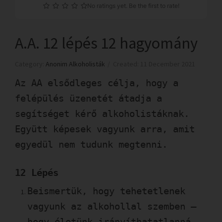
No ratings yet. Be the first to rate!
A.A. 12 lépés 12 hagyomány
Category:
Anonim Alkoholisták
Created: 11 December 2021
Az AA elsődleges célja, hogy a
felépülés üzenetét átadja a
segítséget kérő alkoholistáknak.
Együtt képesek vagyunk arra, amit
egyedül nem tudunk megtenni.
12 Lépés
Beismertük, hogy tehetetlenek
vagyunk az alkohollal szemben –
hogy életünk irányíthatatlanná