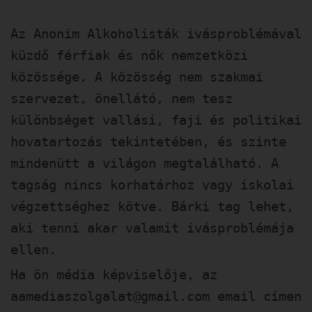
Az Anonim Alkoholisták ivásproblémával
küzdő férfiak és nők nemzetközi
közössége. A közösség nem szakmai
szervezet, önellátó, nem tesz
különbséget vallási, faji és politikai
hovatartozás tekintetében, és szinte
mindenütt a világon megtalálható. A
tagság nincs korhatárhoz vagy iskolai
végzettséghez kötve. Bárki tag lehet,
aki tenni akar valamit ivásproblémája
ellen.
Ha ön média képviselője, az
aamediaszolgalat@gmail.com
email címen