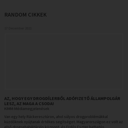
RANDOM
CIKKEK
17 December 2021
AZ, HOGY EGY DROGDÍLERBŐL ADÓFIZETŐ ÁLLAMPOLGÁR
LESZ, AZ MAGA A CSODA!
KIMM-Médiamegjelenések
Van egy hely Ráckeresztúron, ahol súlyos drogproblémákkal
küzdőknek nyújtanak értékes segítséget. Magyarországon ez volt az
első drogrehabilitációs központ, és Erdős Eszter hathatós