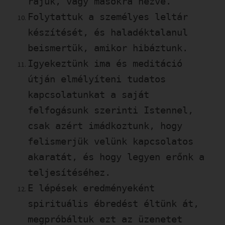
rájuk, vagy másokra nézve.
Folytattuk a személyes leltár
készítését, és haladéktalanul
beismertük, amikor hibáztunk.
Igyekeztünk ima és meditáció
útján elmélyíteni tudatos
kapcsolatunkat a saját
felfogásunk szerinti Istennel,
csak azért imádkoztunk, hogy
felismerjük velünk kapcsolatos
akaratát, és hogy legyen erőnk a
teljesítéséhez.
E lépések eredményeként
spirituális ébredést éltünk át,
megpróbáltuk ezt az üzenetet