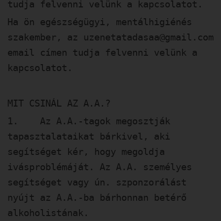
tudja felvenni velünk a kapcsolatot.
Ha ön egészségügyi, mentálhigiénés
szakember, az
uzenetatadasaa@gmail.com
email címen tudja felvenni velünk a
kapcsolatot.
MIT CSINÁL AZ A.A.?
1. Az A.A.-tagok megosztják
tapasztalataikat bárkivel, aki
segítséget kér, hogy megoldja
ivásproblémáját. Az A.A. személyes
segítséget vagy ún. szponzorálást
nyújt az A.A.-ba bárhonnan betérő
alkoholistának.