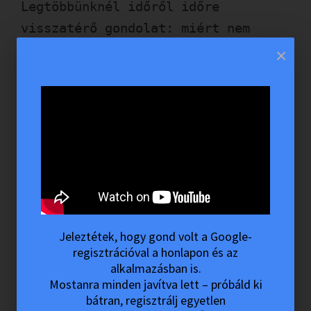
Legtöbbünknél időről időre
visszatérő gondolat: miért nem
vagyunk képesek otthagyni az italt,
×
mint a legtöbb ember?
6. Voltak-e az elmúlt évben
alkoholfogyasztásból származó
problémáid?
Orvosok szerint ha problémád van az
alkohollal, de tovább iszol, a
problémád csak súlyosabb lesz, soha
Jeleztétek, hogy gond volt a Google-
sem enyhül.
regisztrációval a honlapon és az
alkalmazásban is.
7. Okozott-e az ivásod
Mostanra minden javítva lett – próbáld ki
konfliktusokat otthon?
bátran, regisztrálj egyetlen