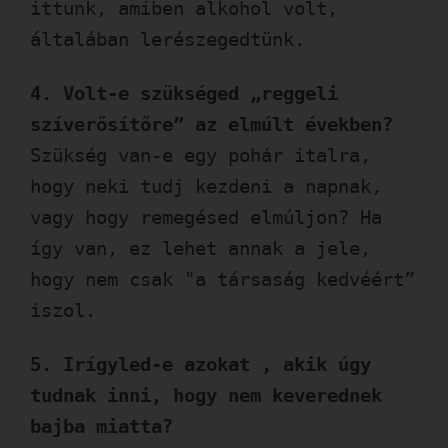
ittunk, amiben alkohol volt,
általában lerészegedtünk.
4. Volt-e szükséged „reggeli
szíverősítőre” az elmúlt években?
Szükség van-e egy pohár italra,
hogy neki tudj kezdeni a napnak,
vagy hogy remegésed elmúljon? Ha
így van, ez lehet annak a jele,
hogy nem csak "a társaság kedvéért”
iszol.
5. Irígyled-e azokat , akik úgy
tudnak inni, hogy nem keverednek
bajba miatta?