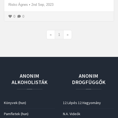
Risko Ágnes
•
2nd Sep, 2023
0
0
«
1
»
ANONIM
ANONIM
ALKOHOLISTÁK
DROGFÜGGŐK
Könyvek (hun)
12 Lépés 12 Hagyomány
Pamfletek (hun)
N.A. Videók