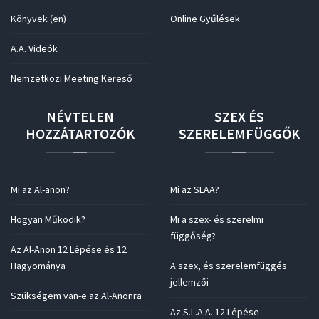
Könyvek (en)
Online Gyűlések
A.A. Videók
Nemzetközi Meeting Kereső
NÉVTELEN
SZEX
ÉS
HOZZÁTARTOZÓK
SZERELEMFÜGGŐK
Mi az Al-anon?
Mi az SLAA?
Hogyan Működik?
Mi a szex- és szerelmi
függőség?
Az Al-Anon 12 Lépése és 12
Hagyománya
A szex, és szerelemfüggés
jellemzői
Szükségem van-e az Al-Anonra
Az S.L.A.A. 12 Lépése