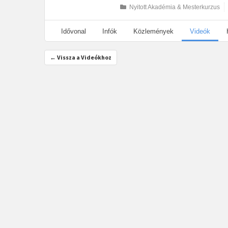
Nyitott Akadémia & Mesterkurzus
Idővonal
Infók
Közlemények
Videók
← Vissza a Videókhoz