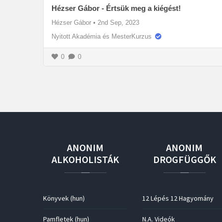
Hézser Gábor - Értsük meg a kiégést!
Hézser Gábor
•
2nd Sep, 2023
Nyitott Akadémia és MesterKurzus
0
0
ANONIM
ANONIM
ALKOHOLISTÁK
DROGFÜGGŐK
Könyvek (hun)
12 Lépés 12 Hagyomány
Pamfletek (hun)
N.A. Videók