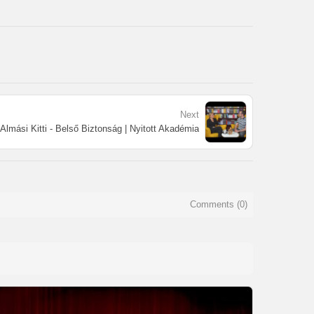
Next
Almási Kitti - Belső Biztonság | Nyitott Akadémia
Comments (
0
)