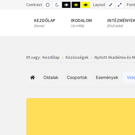
Contrast
DEFAULT
NIGHT
HIGH
HIGH
HIGH
Layout
FIXED
WIDE
Font
MODE
MODE
CONTRAST
CONTRAST
CONTRAST
LAYOUT
LAYOUT
BLACK
BLACK
YELLOW
WHITE
YELLOW
BLACK
KEZDŐLAP
IRODALOM
INTÉZMÉNYE
MODE
MODE
MODE
(Home)
( és Infók)
(Első oldal)
Itt vagy:
Kezdőlap
Közösségek
Nyitott Akadémia és 
Oldalak
Csoportok
Események
Vid
Főoldal