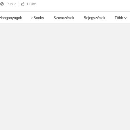
Public
1 Like
Hanganyagok
eBooks
Szavazások
Bejegyzések
Több