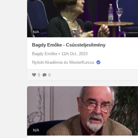
N/A
Bagdy Emőke - Csúcsteljesítmény
Bagdy Emőke
•
11th Oct, 2023
Nyitott Akadémia és MesterKurzus
0
0
N/A