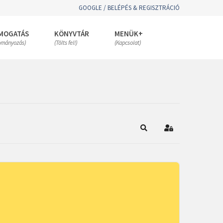
GOOGLE / BELÉPÉS & REGISZTRÁCIÓ
MOGATÁS
KÖNYVTÁR
MENÜK+
ományozás)
(Tölts fel!)
(Kapcsolat)
Keresés
Bejelentkezés