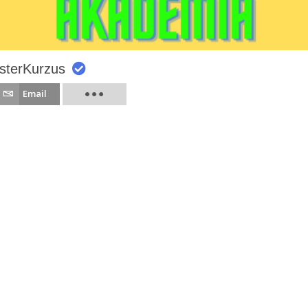
sterKurzus
Email