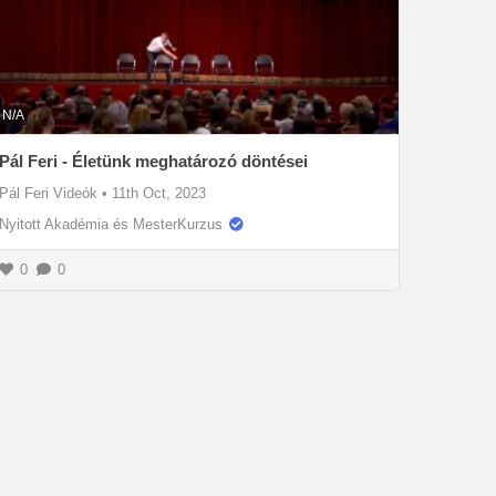
N/A
Pál Feri - Életünk meghatározó döntései
Pál Feri Videók
•
11th Oct, 2023
Nyitott Akadémia és MesterKurzus
0
0