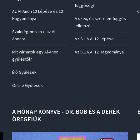
függőség?
Az Al-Anon 12 Lépése és 12
C
Hagyománya
A szex, és szerelemfüggés
jellemzői
Szükségem van-e az Al-
Anonra
Az S.L.A.A. 12 Lépése
Mit várhatok egy Al-Anon
Az S.L.A.A. 12 Hagyománya
gyűléstől?
Élő Gyűlések
Online Gyűlések
A
HÓNAP
KÖNYVE
-
DR.
BOB
ÉS
A
DERÉK
ÖREGFIÚK