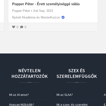
Popper Péter - Érett személyiséggé válás
Popper Péter
•
2nd Sep, 2023
Nyitott Akadémia és MesterKurzus
0
0
NÉVTELEN
SZEX
ÉS
HOZZÁTARTOZÓK
SZERELEMFÜGGŐK
Mi az Al-anon?
Mi az SLAA?
A
Hogyan Működik?
Mi a szex- és szerelmi
E