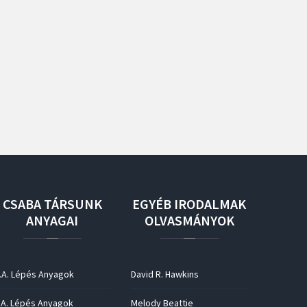
CSABA
TÁRSUNK
EGYÉB
IRODALMAK
ANYAGAI
OLVASMÁNYOK
.A. Lépés Anyagok
David R. Hawkins
.A. Lépés Anyagok
Melody Beattie