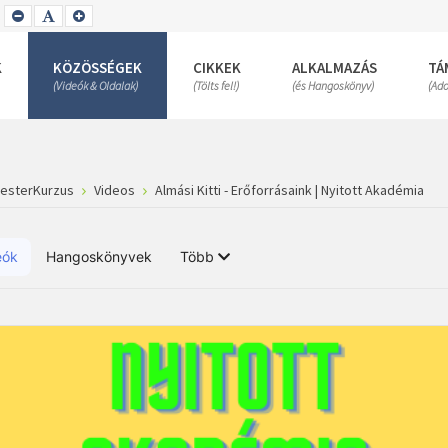
SET
SET
SET
SMALLER
DEFAULT
LARGER
FONT
FONT
FONT
K
KÖZÖSSÉGEK
CIKKEK
ALKALMAZÁS
TÁ
(Videók & Oldalak)
(Tölts fel!)
(és Hangoskönyv)
(Ad
MesterKurzus
Videos
Almási Kitti - Erőforrásaink | Nyitott Akadémia
eók
Hangoskönyvek
Több