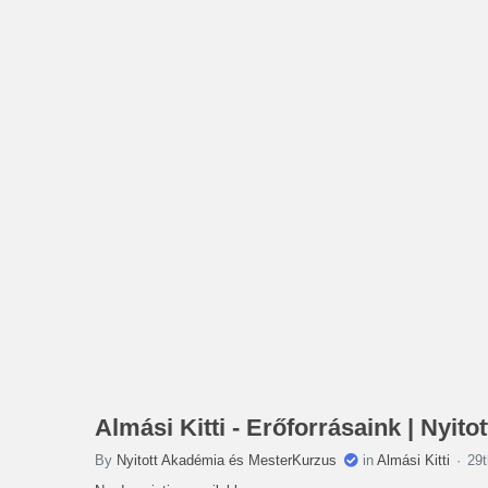
Almási Kitti - Erőforrásaink | Nyit
By
Nyitott Akadémia és MesterKurzus
in
Almási Kitti
29t