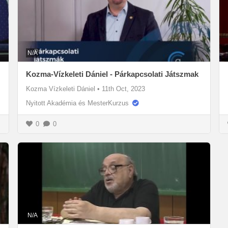
N/A
Kozma-Vízkeleti Dániel - Párkapcsolati Játszmak
Kozma Vízkeleti Dániel
•
11th Oct, 2023
Nyitott Akadémia és MesterKurzus
0
0
N/A