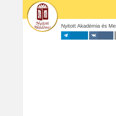
Nyitott Akadémia és Me
Megosztás
Megosztás VK-
n