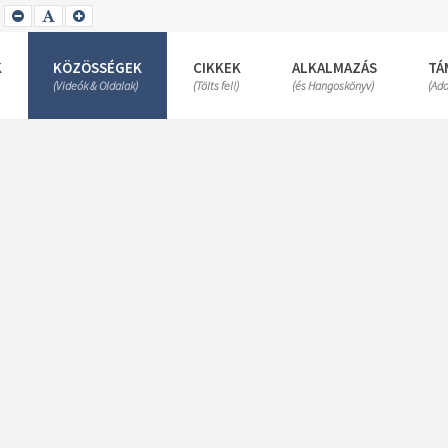
SET
SET
SET
SMALLER
DEFAULT
LARGER
FONT
FONT
FONT
K
KÖZÖSSÉGEK
CIKKEK
ALKALMAZÁS
TÁ
(Videók & Oldalak)
(Tölts fel!)
(és Hangoskönyv)
(Ad