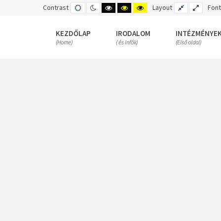
Contrast
DEFAULT
NIGHT
HIGH
HIGH
HIGH
Layout
FIXED
WIDE
Font
MODE
MODE
CONTRAST
CONTRAST
CONTRAST
LAYOUT
LAYOUT
BLACK
BLACK
YELLOW
WHITE
YELLOW
BLACK
KEZDŐLAP
IRODALOM
INTÉZMÉNYE
MODE
MODE
MODE
(Home)
( és Infók)
(Első oldal)