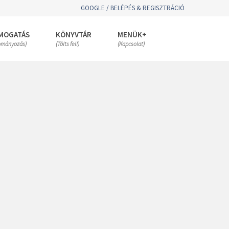
GOOGLE / BELÉPÉS & REGISZTRÁCIÓ
MOGATÁS
KÖNYVTÁR
MENÜK+
ományozás)
(Tölts fel!)
(Kapcsolat)