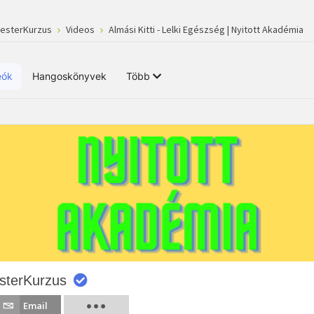
MesterKurzus
Videos
Almási Kitti - Lelki Egészség | Nyitott Akadémia
eók
Hangoskönyvek
Több
sterKurzus
Email