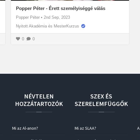
Popper Péter - Érett személyiséggé válás
Popper Péter
•
2nd Sep, 2023
Nyitott Akadémia és MesterKurzus
0
0
NÉVTELEN
SZEX
ÉS
HOZZÁTARTOZÓK
SZERELEMFÜGGŐK
Mi az Al-anon?
Mi az SLAA?
A