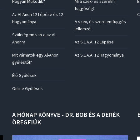
Hogyan Működik?
Mi a szex- és szerelmi
E
függőség?
Az Al-Anon 12 Lépése és 12
C
Hagyománya
A szex, és szerelemfüggés
jellemzői
Szükségem van-e az Al-
Anonra
Az S.L.A.A. 12 Lépése
Mit várhatok egy Al-Anon
Az S.L.A.A. 12 Hagyománya
gyűléstől?
Élő Gyűlések
Online Gyűlések
A
HÓNAP
KÖNYVE
-
DR.
BOB
ÉS
A
DERÉK
ÖREGFIÚK