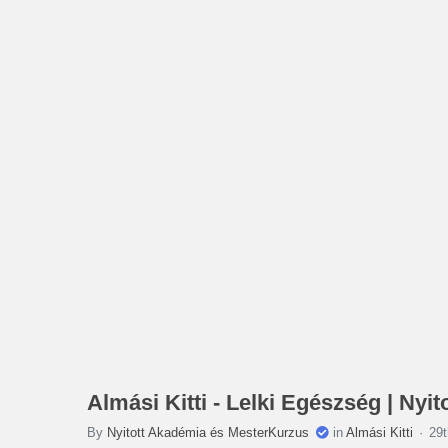
Almási Kitti - Lelki Egészség | Nyi
By
Nyitott Akadémia és MesterKurzus
in
Almási Kitti
29t