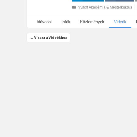
Megosztás
Megosztás VK-
Nyitott Akadémia & Mesterkurzus
n
Idővonal
Infók
Közlemények
Videók
← Vissza a Videókhoz