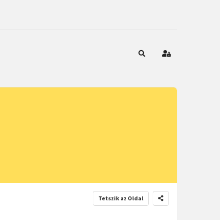
Keresés
Bejelentkezés
Tetszik az Oldal