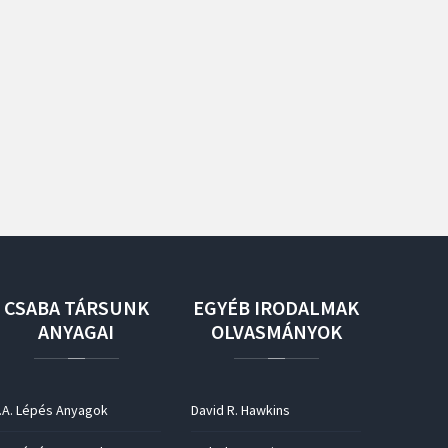
CSABA
TÁRSUNK
EGYÉB
IRODALMAK
ANYAGAI
OLVASMÁNYOK
.A. Lépés Anyagok
David R. Hawkins