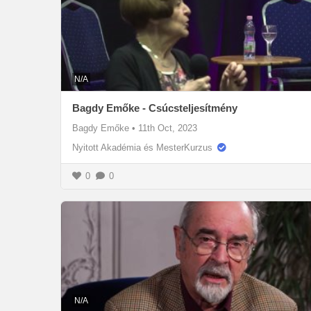
N/A
Bagdy Emőke - Csúcsteljesítmény
Bagdy Emőke
•
11th Oct, 2023
Nyitott Akadémia és MesterKurzus
0
0
N/A