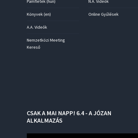
Pamfletek (hun)
N.A. Videók
Könyvek (en)
Online Gyűlések
A.A. Videók
Nemzetközi Meeting
Kereső
CSAK
A
MAI
NAPP!
6.4
-
A
JÓZAN
ALKALMAZÁS