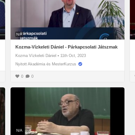
N/A
Kozma-Vízkeleti Dániel - Párkapcsolati Játszmak
Kozma Vízkeleti Dániel
•
11th Oct, 2023
Nyitott Akadémia és MesterKurzus
0
0
N/A