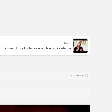
Next
Almási Kitti - Erőforrásaink | Nyitott Akadémia
Comments (
0
)