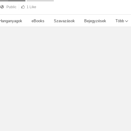
Public
1 Like
Hanganyagok
eBooks
Szavazások
Bejegyzések
Több