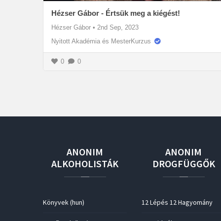
Hézser Gábor - Értsük meg a kiégést!
Hézser Gábor
•
2nd Sep, 2023
Nyitott Akadémia és MesterKurzus
0
0
ANONIM
ANONIM
ALKOHOLISTÁK
DROGFÜGGŐK
Könyvek (hun)
12 Lépés 12 Hagyomány