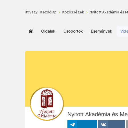
Itt vagy:
Kezdőlap
Közösségek
Nyitott Akadémia és 
Oldalak
Csoportok
Események
Vid
Főoldal
Nyitott Akadémia és Me