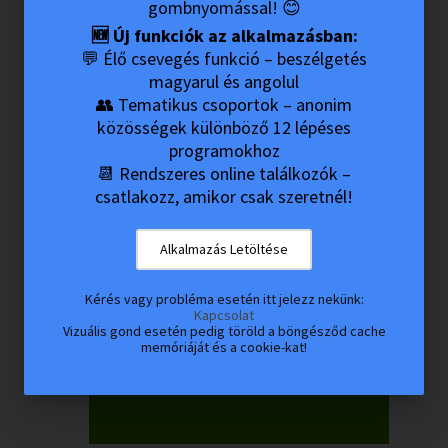
gombnyomással! 😊
🆕 Új funkciók az alkalmazásban:
💬 Élő csevegés funkció – beszélgetés
magyarul és angolul
👥 Tematikus csoportok – anonim
közösségek különböző 12 lépéses
programokhoz
📆 Rendszeres online találkozók –
csatlakozz, amikor csak szeretnél!
Alkalmazás Letöltése
Kérés vagy probléma esetén itt jelezz nekünk:
Kapcsolat
Vizuális gond esetén pedig töröld a böngésződ cache
memóriáját és a cookie-kat!