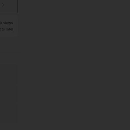
9k views
 to rate!