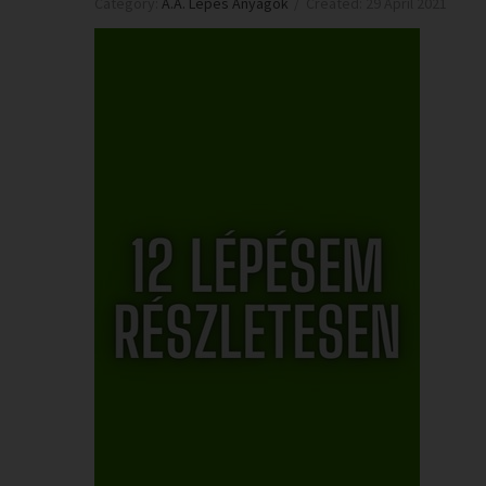
Category:
A.A. Lépés Anyagok
Created: 29 April 2021