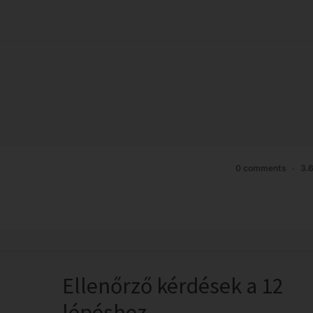
0 comments
3.
Ellenőrző kérdések a 12
lépéshez