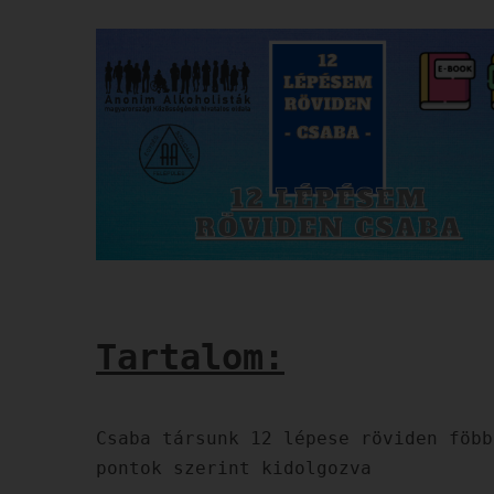
Tartalom:
Csaba társunk 12 lépese röviden föbb
pontok szerint kidolgozva