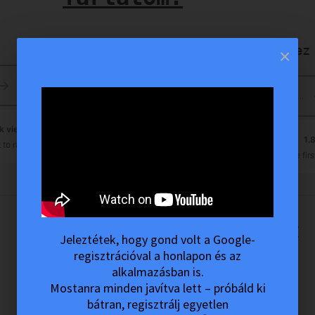
Ellenőrző kérdések a 12 lépéshez
×
READ MORE ...
k views
0 comments
1.
 to rate!
No ratings yet. Be the first
Segédletek a 12 lépéshez
Jeleztétek, hogy gond volt a Google-
regisztrációval a honlapon és az
Category:
A.A. Lépés Anyagok
Created: 29 April 2021
alkalmazásban is.
Mostanra minden javítva lett – próbáld ki
bátran, regisztrálj egyetlen