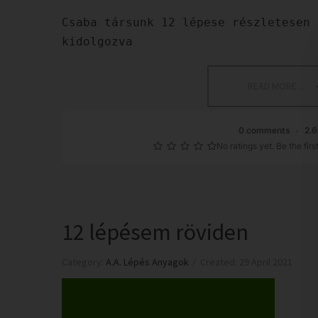
Csaba társunk 12 lépese részletesen
kidolgozva
READ MORE ...
0 comments
2.6
No ratings yet. Be the first
12 lépésem röviden
Category:
A.A. Lépés Anyagok
Created: 29 April 2021