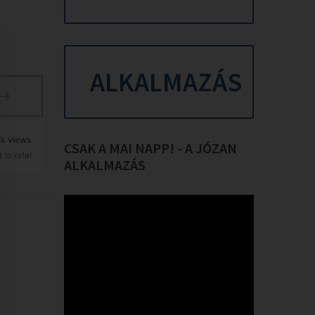
ALKALMAZÁS
8k views
CSAK
A
MAI
NAPP!
-
A
JÓZAN
 to rate!
ALKALMAZÁS