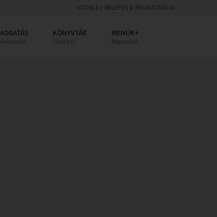
GOOGLE / BELÉPÉS & REGISZTRÁCIÓ
MOGATÁS
KÖNYVTÁR
MENÜK+
ományozás)
(Tölts fel!)
(Kapcsolat)