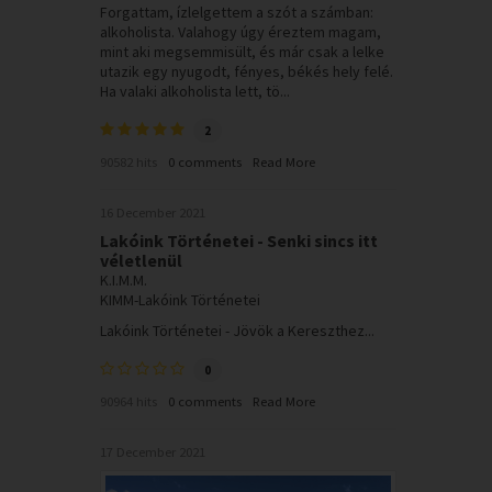
Forgattam, ízlelgettem a szót a számban:
alkoholista. Valahogy úgy éreztem magam,
mint aki megsemmisült, és már csak a lelke
utazik egy nyugodt, fényes, békés hely felé.
Ha valaki alkoholista lett, tö...
2
90582 hits
0 comments
Read More
16 December 2021
Lakóink Történetei - Senki sincs itt
véletlenül
K.I.M.M.
KIMM-Lakóink Történetei
Lakóink Történetei - Jövök a Kereszthez...
0
90964 hits
0 comments
Read More
17 December 2021