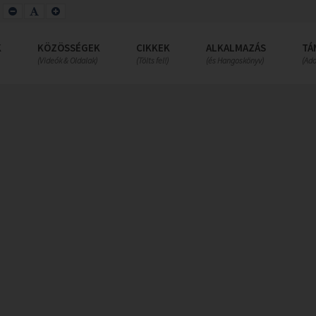
SET
SET
SET
SMALLER
DEFAULT
LARGER
FONT
FONT
FONT
K
KÖZÖSSÉGEK
CIKKEK
ALKALMAZÁS
TÁ
(Videók & Oldalak)
(Tölts fel!)
(és Hangoskönyv)
(Ad