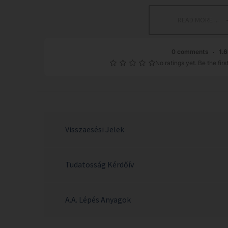
READ MORE ...
0 comments
1.
No ratings yet. Be the first
Visszaesési Jelek
Tudatosság Kérdőív
A.A. Lépés Anyagok