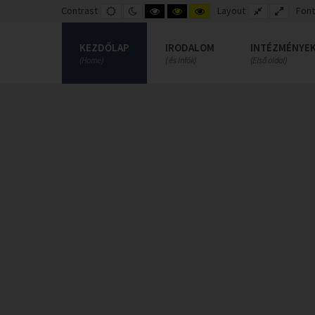
Contrast
DEFAULT
NIGHT
HIGH
HIGH
HIGH
Layout
FIXED
WIDE
Font
MODE
MODE
CONTRAST
CONTRAST
CONTRAST
LAYOUT
LAYOUT
BLACK
BLACK
YELLOW
WHITE
YELLOW
BLACK
KEZDŐLAP
IRODALOM
INTÉZMÉNYE
MODE
MODE
MODE
(Home)
( és Infók)
(Első oldal)