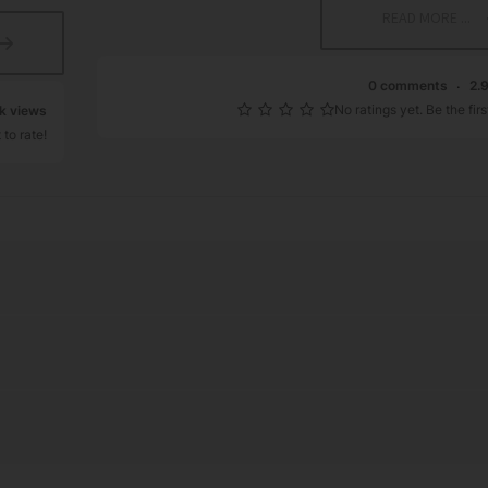
READ MORE ...
0 comments
2.
No ratings yet. Be the first
6k views
 to rate!