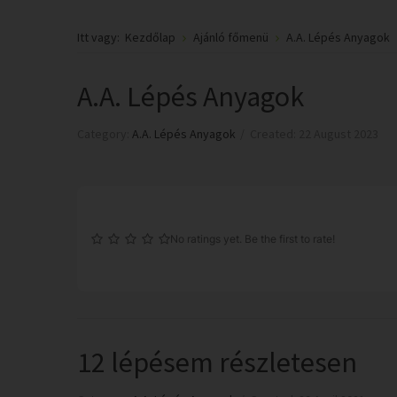
Itt vagy:
Kezdőlap
Ajánló főmenü
A.A. Lépés Anyagok
A.A. Lépés Anyagok
Category:
A.A. Lépés Anyagok
Created: 22 August 2023
No ratings yet. Be the first to rate!
12 lépésem részletesen