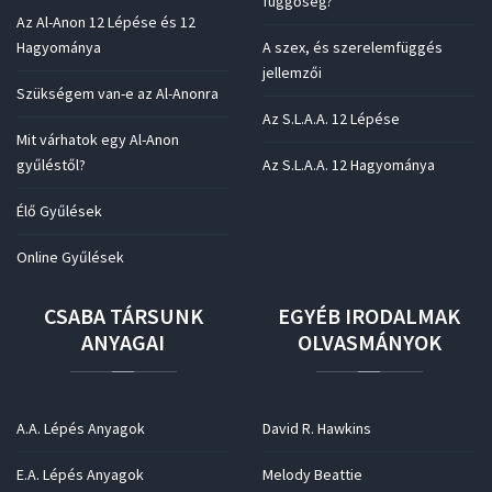
függőség?
Az Al-Anon 12 Lépése és 12
Hagyománya
A szex, és szerelemfüggés
jellemzői
Szükségem van-e az Al-Anonra
Az S.L.A.A. 12 Lépése
Mit várhatok egy Al-Anon
gyűléstől?
Az S.L.A.A. 12 Hagyománya
Élő Gyűlések
Online Gyűlések
CSABA
TÁRSUNK
EGYÉB
IRODALMAK
ANYAGAI
OLVASMÁNYOK
A.A. Lépés Anyagok
David R. Hawkins
E.A. Lépés Anyagok
Melody Beattie