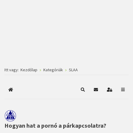
Itt vagy:
Kezdőlap
Kategóriák
SLAA
Főoldal
Keresés
Subscribe to blog
Bejelentkez
Hogyan hat a pornó a párkapcsolatra?