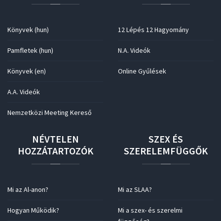
Könyvek (hun)
12 Lépés 12 Hagyomány
Pamfletek (hun)
N.A. Videók
Könyvek (en)
Online Gyűlések
A.A. Videók
Nemzetközi Meeting Kereső
NÉVTELEN
SZEX
ÉS
HOZZÁTARTOZÓK
SZERELEMFÜGGŐK
Mi az Al-anon?
Mi az SLAA?
Hogyan Működik?
Mi a szex- és szerelmi