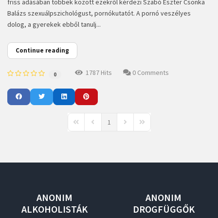
friss adásában többek között ezekről kérdezi Szabó Eszter Csonka
Balázs szexuálpszichológust, pornókutatót. A pornó veszélyes
dolog, a gyerekek ebből tanulj...
Continue reading
1787 Hits
0 Comments
0
1
First Page
Previous Page
Next Page
Last Page
ANONIM
ANONIM
ALKOHOLISTÁK
DROGFÜGGŐK