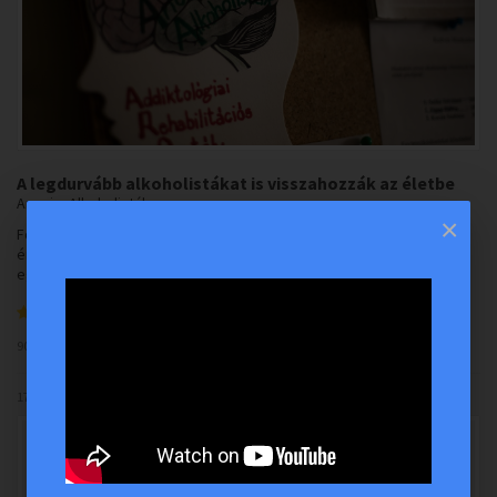
A legdurvább alkoholistákat is visszahozzák az életbe
Anonim Alkoholisták
×
Forgattam, ízlelgettem a szót a számban: alkoholista. Valahogy úgy
éreztem magam, mint aki megsemmisült, és már csak a lelke utazik
egy nyugodt, fényes, békés hely felé. Ha valaki alkoholista lett, tö...
2
90522 hits
0 comments
Read More
17 December 2021