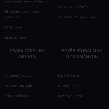
Szükségem van-e az Al-Anonra
Az S.L.A.A. 12 Lépése
Mit várhatok egy Al-Anon
gyűléstől?
Az S.L.A.A. 12 Hagyománya
Élő Gyűlések
Online Gyűlések
CSABA
TÁRSUNK
EGYÉB
IRODALMAK
ANYAGAI
OLVASMÁNYOK
A.A. Lépés Anyagok
David R. Hawkins
E.A. Lépés Anyagok
Melody Beattie
Csaba Történetei
Helen Schucman