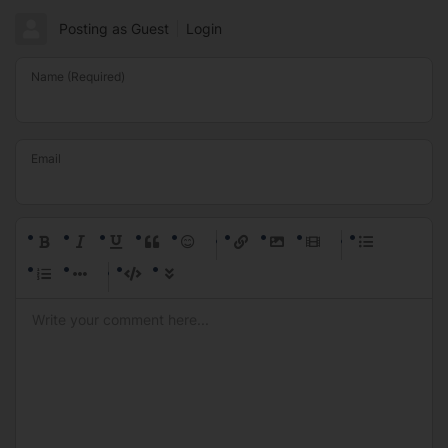
Posting as Guest
Login
Name (Required)
Email
-
-
-
-
-
-
-
-
-
-
-
-
-
-
-
-
-
-
-
-
-
-
-
-
-
-
-
-
-
-
-
-
-
-
-
-
-
-
-
-
-
-
-
-
-