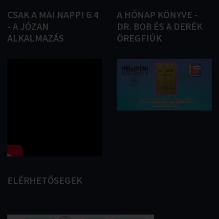
CSAK
A
MAI
NAPP!
6.4
A
HÓNAP
KÖNYVE
-
-
A
JÓZAN
DR.
BOB
ÉS
A
DERÉK
ALKALMAZÁS
ÖREGFIÚK
ELÉRHETŐSEGEK