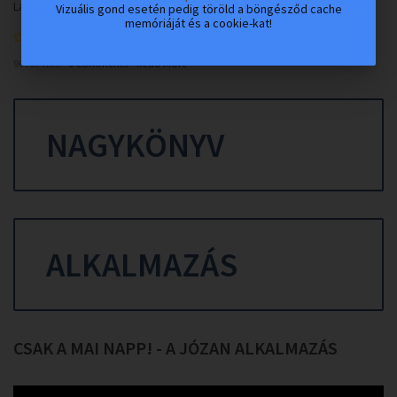
Lakóink Történetei - Jövök a Kereszthez...
Vizuális gond esetén pedig töröld a böngésződ cache
memóriáját és a cookie-kat!
0
90907 hits
0 comments
Read More
NAGYKÖNYV
ALKALMAZÁS
CSAK
A
MAI
NAPP!
-
A
JÓZAN
ALKALMAZÁS