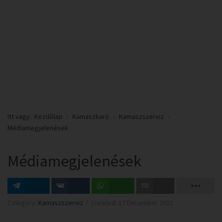
Itt vagy:
Kezdőlap
Kamaszkaró
Kamaszszerviz
Médiamegjelenések
Médiamegjelenések
Megosztás
Megosztás
Megosztás
Email
Category:
Kamaszszerviz
Created: 17 December 2021
VK-n