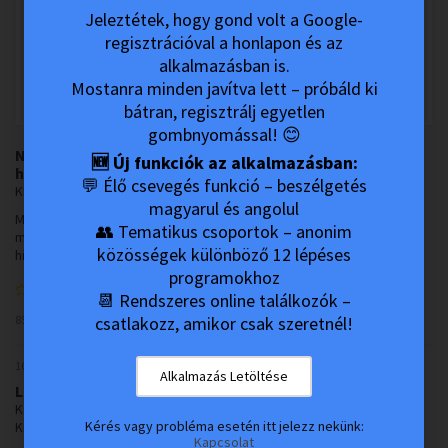
Jeleztétek, hogy gond volt a Google-
regisztrációval a honlapon és az
alkalmazásban is.
Mostanra minden javítva lett – próbáld ki
bátran, regisztrálj egyetlen
gombnyomással! 😊
Nagyon sok mindent elhitet a cucc, hamis énképet ad,
🆕 Új funkciók az alkalmazásban:
hamis magabiztosságot
💬 Élő csevegés funkció – beszélgetés
KIMM-Médiamegjelenések
magyarul és angolul
Mivel kezdődhet egy drogkarrier és hány utolsó esély jár anyától,
👥 Tematikus csoportok – anonim
mire ráeszmélünk, hogy ez nem mehet így tovább? Valami fáj, valami
közösségek különböző 12 lépéses
hiányzik, a szer pedig csillapít és pótol. Legalábbis amíg a vérben...
programokhoz
0
📆 Rendszeres online találkozók –
85676 hits
0 comments
Read More
csatlakozz, amikor csak szeretnél!
16 December 2021
Alkalmazás Letöltése
Lakóink Történetei - Senki sincs itt véletlenül
K.I.M.M.
Kérés vagy probléma esetén itt jelezz nekünk:
KIMM-Lakóink Történetei
Kapcsolat