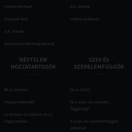
Pamfletek (hun)
N.A. Videók
Könyvek (en)
Online Gyűlések
A.A. Videók
Nemzetközi Meeting Kereső
NÉVTELEN
SZEX
ÉS
HOZZÁTARTOZÓK
SZERELEMFÜGGŐK
Mi az Al-anon?
Mi az SLAA?
Hogyan Működik?
Mi a szex- és szerelmi
függőség?
Az Al-Anon 12 Lépése és 12
Hagyománya
A szex, és szerelemfüggés
jellemzői