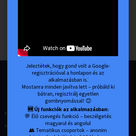
Access to this page has been restricted to its followers only.
You need to like the page first before you are allowed to view the
contents of the page.
Jeleztétek, hogy gond volt a Google-
regisztrációval a honlapon és az
alkalmazásban is.
ANONIM
ANONIM
Mostanra minden javítva lett – próbáld ki
ALKOHOLISTÁK
DROGFÜGGŐK
bátran, regisztrálj egyetlen
gombnyomással! 😊
🆕 Új funkciók az alkalmazásban:
Könyvek (hun)
12 Lépés 12 Hagyomány
💬 Élő csevegés funkció – beszélgetés
magyarul és angolul
Pamfletek (hun)
N.A. Videók
👥 Tematikus csoportok – anonim