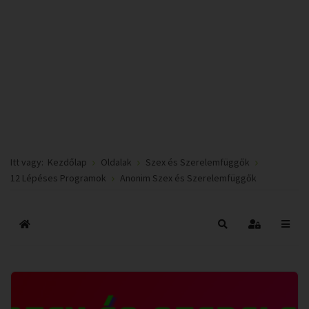
Itt vagy:
Kezdőlap
Oldalak
Szex és Szerelemfüggők
12 Lépéses Programok
Anonim Szex és Szerelemfüggők
Főoldal
Keresés
Bejelentkez