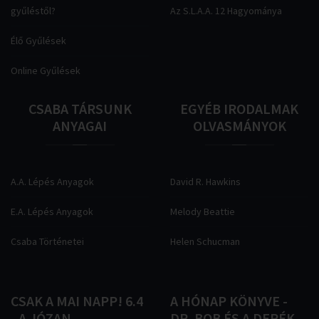
gyűléstől?
Az S.L.A.A. 12 Hagyománya
Élő Gyűlések
Online Gyűlések
CSABA
TÁRSUNK
EGYÉB
IRODALMAK
ANYAGAI
OLVASMÁNYOK
A.A. Lépés Anyagok
David R. Hawkins
E.A. Lépés Anyagok
Melody Beattie
Csaba Történetei
Helen Schucman
CSAK
A
MAI
NAPP!
6.4
A
HÓNAP
KÖNYVE
-
-
A
JÓZAN
DR.
BOB
ÉS
A
DERÉK