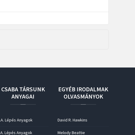
CSABA
TÁRSUNK
EGYÉB
IRODALMAK
ANYAGAI
OLVASMÁNYOK
.A. Lépés Anyagok
David R. Hawkins
.A. Lépés Anyagok
Melody Beattie