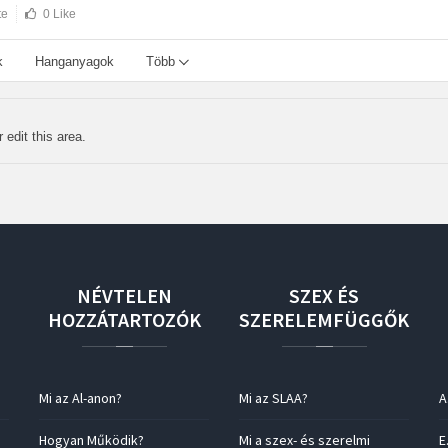
te
0 Like
k
Hanganyagok
Több
 edit this area.
NÉVTELEN
SZEX
ÉS
HOZZÁTARTOZÓK
SZERELEMFÜGGŐK
Mi az Al-anon?
Mi az SLAA?
A
Hogyan Működik?
Mi a szex- és szerelmi
E