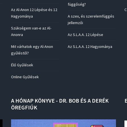
függőség?
Az Al-Anon 12 Lépése és 12
C
Hagyománya
A szex, és szerelemfüggés
jellemzői
Szükségem van-e az Al-
Anonra
Az S.L.A.A. 12 Lépése
Mit várhatok egy Al-Anon
Az S.L.A.A. 12 Hagyománya
gyűléstől?
Élő Gyűlések
Online Gyűlések
A
HÓNAP
KÖNYVE
-
DR.
BOB
ÉS
A
DERÉK
ÖREGFIÚK