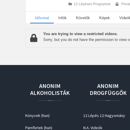
12 Lépéses Programok
Priva
Idővonal
Infók
Követők
Képek
Videó
You are trying to view a restricted videos.
Sorry, but you do not have the permission to view or
ANONIM
ANONIM
ALKOHOLISTÁK
DROGFÜGGŐK
Könyvek (hun)
12 Lépés 12 Hagyomány
Pamfletek (hun)
N.A. Videók