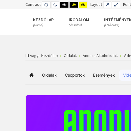
Contrast
DEFAULT
NIGHT
HIGH
HIGH
HIGH
Layout
FIXED
WIDE
Font
MODE
MODE
CONTRAST
CONTRAST
CONTRAST
LAYOUT
LAYOUT
BLACK
BLACK
YELLOW
WHITE
YELLOW
BLACK
KEZDŐLAP
IRODALOM
INTÉZMÉNYE
MODE
MODE
MODE
(Home)
( és Infók)
(Első oldal)
Itt vagy:
Kezdőlap
Oldalak
Anonim Alkoholisták
Vid
Oldalak
Csoportok
Események
Vid
Főoldal