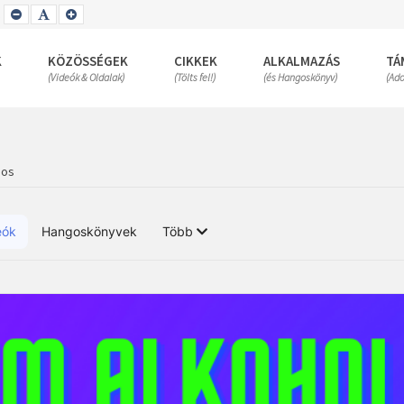
SET
SET
SET
SMALLER
DEFAULT
LARGER
FONT
FONT
FONT
K
KÖZÖSSÉGEK
CIKKEK
ALKALMAZÁS
TÁ
(Videók & Oldalak)
(Tölts fel!)
(és Hangoskönyv)
(Ad
eos
eók
Hangoskönyvek
Több