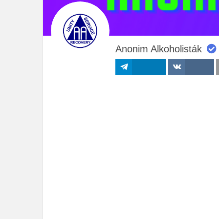
Anonim Alkoholisták
Megosztás
Megosztás VK-
n