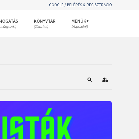
GOOGLE / BELÉPÉS & REGISZTRÁCIÓ
MOGATÁS
KÖNYVTÁR
MENÜK+
ományozás)
(Tölts fel!)
(Kapcsolat)
Keresés
Bejelentkezés