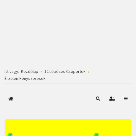
Itt vagy:
Kezdőlap
12 Lépéses Csoportok
Érzelemkényszeresek
Főoldal
Keresés
Bejelentkez