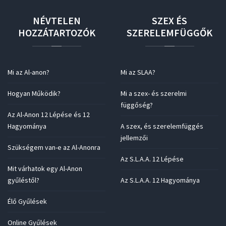
NÉVTELEN
SZEX
ÉS
HOZZÁTARTOZÓK
SZERELEMFÜGGŐK
Mi az Al-anon?
Mi az SLAA?
Hogyan Működik?
Mi a szex- és szerelmi
függőség?
Az Al-Anon 12 Lépése és 12
Hagyománya
A szex, és szerelemfüggés
jellemzői
Szükségem van-e az Al-Anonra
Az S.L.A.A. 12 Lépése
Mit várhatok egy Al-Anon
gyűléstől?
Az S.L.A.A. 12 Hagyománya
Élő Gyűlések
Online Gyűlések