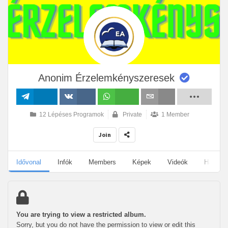
Anonim Érzelemkényszeresek
Megosztás
Megosztás
Megosztás
Email
12 Lépéses Programok
Private
1 Member
VK-n
Join
Idővonal
Infók
Members
Képek
Videók
Hangan
You are trying to view a restricted album.
Sorry, but you do not have the permission to view or edit this