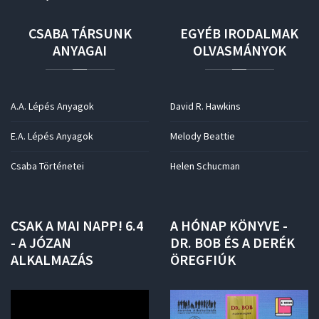
CSABA
TÁRSUNK
EGYÉB
IRODALMAK
ANYAGAI
OLVASMÁNYOK
A.A. Lépés Anyagok
David R. Hawkins
E.A. Lépés Anyagok
Melody Beattie
Csaba Történetei
Helen Schucman
CSAK
A
MAI
NAPP!
6.4
A
HÓNAP
KÖNYVE
-
-
A
JÓZAN
DR.
BOB
ÉS
A
DERÉK
ALKALMAZÁS
ÖREGFIÚK