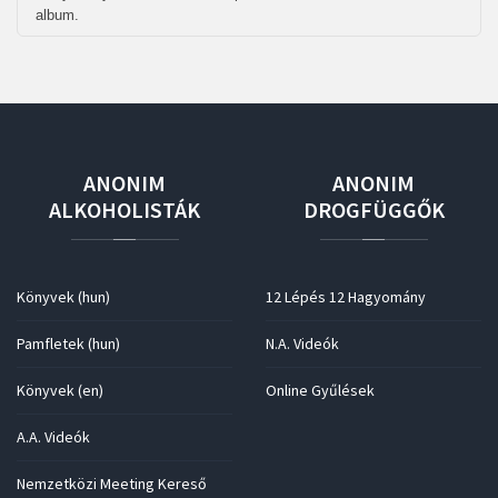
album.
ANONIM
ANONIM
ALKOHOLISTÁK
DROGFÜGGŐK
Könyvek (hun)
12 Lépés 12 Hagyomány
Pamfletek (hun)
N.A. Videók
Könyvek (en)
Online Gyűlések
A.A. Videók
Nemzetközi Meeting Kereső