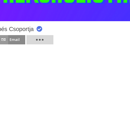
pés Csoportja
Email