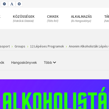
SET
SET
SET
SMALLER
DEFAULT
LARGER
FONT
FONT
FONT
K
KÖZÖSSÉGEK
CIKKEK
ALKALMAZÁS
TÁ
(Videók & Oldalak)
(Tölts fel!)
(és Hangoskönyv)
(Ad
Csoport
Groups
12 Lépéses Programok
Anonim Alkoholisták Lépés 
eók
Hangoskönyvek
Több