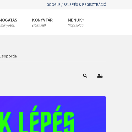
GOOGLE / BELÉPÉS & REGISZTRÁCIÓ
MOGATÁS
KÖNYVTÁR
MENÜK+
ományozás)
(Tölts fel!)
(Kapcsolat)
Csoportja
Keresés
Bejelentkezés