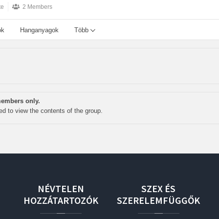
te
2 Members
ók
Hanganyagok
Több
 members only.
wed to view the contents of the group.
NÉVTELEN
SZEX
ÉS
HOZZÁTARTOZÓK
SZERELEMFÜGGŐK