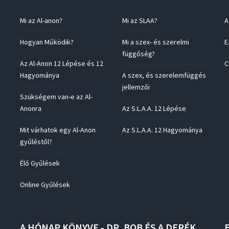
Mi az Al-anon?
Mi az SLAA?
A
Hogyan Működik?
Mi a szex- és szerelmi
E
függőség?
Az Al-Anon 12 Lépése és 12
C
Hagyománya
A szex, és szerelemfüggés
jellemzői
Szükségem van-e az Al-
Anonra
Az S.L.A.A. 12 Lépése
Mit várhatok egy Al-Anon
Az S.L.A.A. 12 Hagyománya
gyűléstől?
Élő Gyűlések
Online Gyűlések
A
HÓNAP
KÖNYVE
-
DR.
BOB
ÉS
A
DERÉK