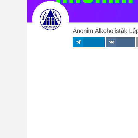
Anonim Alkoholisták Lé
Megosztás
Megosztás VK-
n