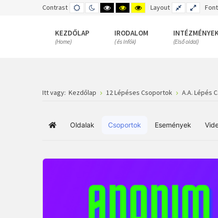
Contrast
DEFAULT
NIGHT
HIGH
HIGH
HIGH
Layout
FIXED
WIDE
Font
MODE
MODE
CONTRAST
CONTRAST
CONTRAST
LAYOUT
LAYOUT
BLACK
BLACK
YELLOW
WHITE
YELLOW
BLACK
KEZDŐLAP
IRODALOM
INTÉZMÉNYE
MODE
MODE
MODE
(Home)
( és Infók)
(Első oldal)
Itt vagy:
Kezdőlap
12 Lépéses Csoportok
A.A. Lépés 
Oldalak
Csoportok
Események
Vid
Főoldal