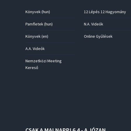
Könyvek (hun)
12 Lépés 12 Hagyomány
Pamfletek (hun)
N.A. Videók
Könyvek (en)
Online Gyűlések
A.A. Videók
Nemzetközi Meeting
Kereső
CSAK
A
MAI
NAPP!
6.4
-
A
JÓZAN