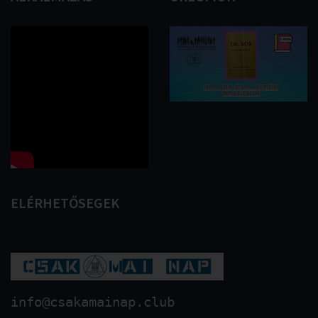
ELÉRHETŐSEGEK
info@csakamainap.club