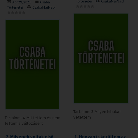
Történetei
CsakaMaiNap!
Apr 29, 2021
Csaba
Történetei
CsakaMaiNap!
Tartalom: 3-Milyen hibákat
vétettem
Tartalom: 4. Mit tettem és nem
tettem a változásért
2-Milyenek voltak első
1-Hogyan is kerültem az