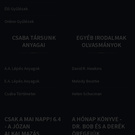
Élő Gyűlések
Online Gyűlések
CSABA
TÁRSUNK
EGYÉB
IRODALMAK
ANYAGAI
OLVASMÁNYOK
A.A. Lépés Anyagok
David R. Hawkins
E.A. Lépés Anyagok
Melody Beattie
Csaba Történetei
Helen Schucman
CSAK
A
MAI
NAPP!
6.4
A
HÓNAP
KÖNYVE
-
-
A
JÓZAN
DR.
BOB
ÉS
A
DERÉK
ALKALMAZÁS
ÖREGFIÚK