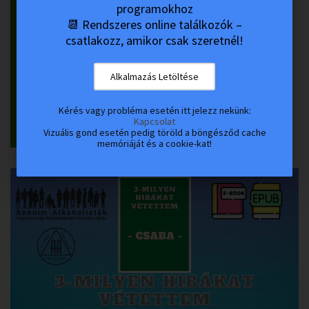
programokhoz
📆 Rendszeres online találkozók –
csatlakozz, amikor csak szeretnél!
Alkalmazás Letöltése
Kérés vagy probléma esetén itt jelezz nekünk:
Kapcsolat
Vizuális gond esetén pedig töröld a böngésződ cache
memóriáját és a cookie-kat!