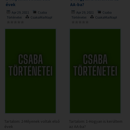
évek
AA-ba?
Apr 29, 2021
Csaba
Apr 29, 2021
Csaba
Történetei
CsakaMaiNap!
Történetei
CsakaMaiNap!
Tartalom: 2-Milyenek voltak első
Tartalom: 1-Hogyan is kerültem
évek
az AA-ba?