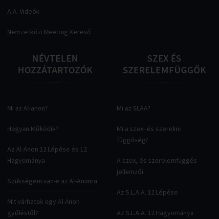
A.A. Videók
Nemzetközi Meeting Kereső
NÉVTELEN
SZEX
ÉS
HOZZÁTARTOZÓK
SZERELEMFÜGGŐK
Mi az Al-anon?
Mi az SLAA?
Hogyan Működik?
Mi a szex- és szerelmi
függőség?
Az Al-Anon 12 Lépése és 12
Hagyománya
A szex, és szerelemfüggés
jellemzői
Szükségem van-e az Al-Anonra
Az S.L.A.A. 12 Lépése
Mit várhatok egy Al-Anon
gyűléstől?
Az S.L.A.A. 12 Hagyománya