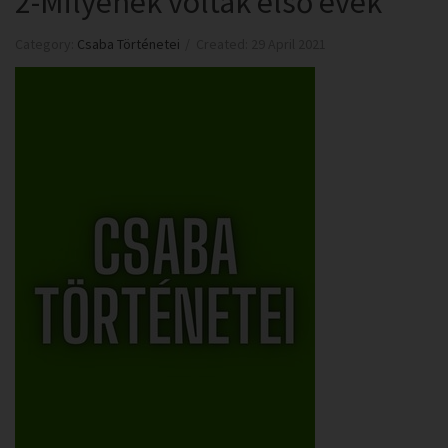
2-Milyenek voltak első évek
Category:
Csaba Történetei
Created: 29 April 2021