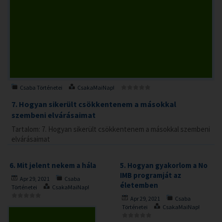
Csaba Történetei
CsakaMaiNap!
7. Hogyan sikerült csökkentenem a másokkal
szembeni elvárásaimat
Tartalom: 7. Hogyan sikerült csökkentenem a másokkal szembeni
elvárásaimat
6. Mit jelent nekem a hála
5. Hogyan gyakorlom a No
IMB programját az
Apr 29, 2021
Csaba
életemben
Történetei
CsakaMaiNap!
Apr 29, 2021
Csaba
Történetei
CsakaMaiNap!