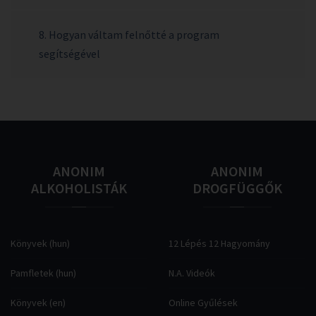
8. Hogyan váltam felnőtté a program
segítségével
ANONIM
ANONIM
ALKOHOLISTÁK
DROGFÜGGŐK
Könyvek (hun)
12 Lépés 12 Hagyomány
Pamfletek (hun)
N.A. Videók
Könyvek (en)
Online Gyűlések