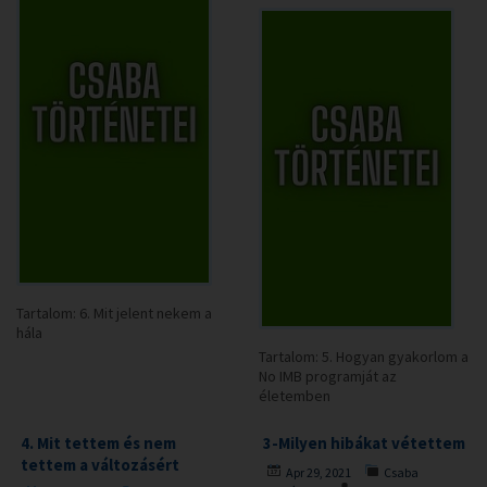
Tartalom: 6. Mit jelent nekem a
hála
Tartalom: 5. Hogyan gyakorlom a
No IMB programját az
életemben
4. Mit tettem és nem
3-Milyen hibákat vétettem
tettem a változásért
Apr 29, 2021
Csaba