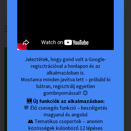
No ratings yet. Be the first to rate!
3-Milyen hibákat vétettem
Category:
Csaba Történetei
Created: 29 April 2021
Jeleztétek, hogy gond volt a Google-
regisztrációval a honlapon és az
alkalmazásban is.
Mostanra minden javítva lett – próbáld ki
bátran, regisztrálj egyetlen
gombnyomással! 😊
🆕 Új funkciók az alkalmazásban:
💬 Élő csevegés funkció – beszélgetés
magyarul és angolul
👥 Tematikus csoportok – anonim
közösségek különböző 12 lépéses