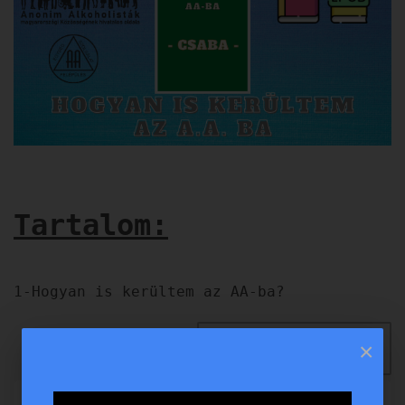
Tartalom:
1-Hogyan is kerültem az AA-ba?
×
READ MORE ...
0 comments
896 views