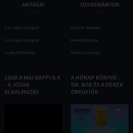
ANYAGAI
OLVASMÁNYOK
A.A. Lépés Anyagok
David R. Hawkins
E.A. Lépés Anyagok
Melody Beattie
Csaba Történetei
Helen Schucman
CSAK
A
MAI
NAPP!
6.4
A
HÓNAP
KÖNYVE
-
-
A
JÓZAN
DR.
BOB
ÉS
A
DERÉK
ALKALMAZÁS
ÖREGFIÚK