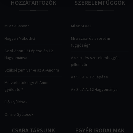
HOZZÁTARTOZÓK
SZERELEMFÜGGŐK
Mi az Al-anon?
Mi az SLAA?
Hogyan Működik?
Mi a szex- és szerelmi
függőség?
Az Al-Anon 12 Lépése és 12
Hagyománya
A szex, és szerelemfüggés
jellemzői
Szükségem van-e az Al-Anonra
Az S.L.A.A. 12 Lépése
Mit várhatok egy Al-Anon
gyűléstől?
Az S.L.A.A. 12 Hagyománya
Élő Gyűlések
Online Gyűlések
CSABA
TÁRSUNK
EGYÉB
IRODALMAK