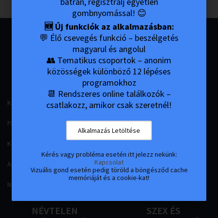
bátran, regisztrálj egyetlen
gombnyomással! 😊
🆕 Új funkciók az alkalmazásban:
💬 Élő csevegés funkció – beszélgetés
magyarul és angolul
ANONIM
ANONIM
👥 Tematikus csoportok – anonim
ALKOHOLISTÁK
DROGFÜGGŐK
közösségek különböző 12 lépéses
programokhoz
📆 Rendszeres online találkozók –
Könyvek (hun)
12 Lépés 12 Hagyomány
csatlakozz, amikor csak szeretnél!
Pamfletek (hun)
N.A. Videók
Alkalmazás Letöltése
Könyvek (en)
Online Gyűlések
Kérés vagy probléma esetén itt jelezz nekünk:
Kapcsolat
A.A. Videók
Vizuális gond esetén pedig töröld a böngésződ cache
memóriáját és a cookie-kat!
Nemzetközi Meeting Kereső
NÉVTELEN
SZEX
ÉS