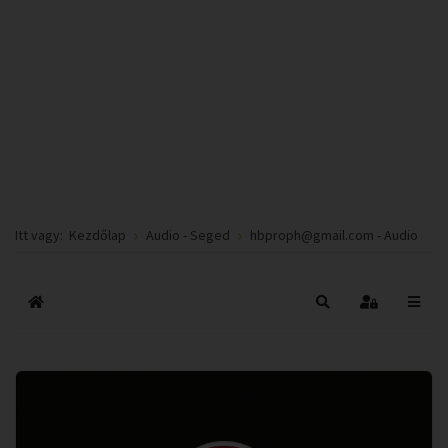
Itt vagy:
Kezdőlap
Audio - Seged
hbproph@gmail.com - Audio
Főoldal
Keresés
Bejelentkez