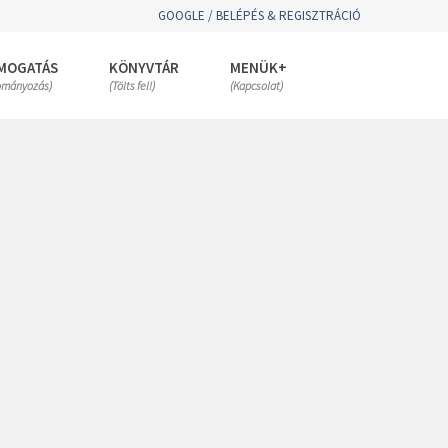
GOOGLE / BELÉPÉS & REGISZTRÁCIÓ
MOGATÁS
KÖNYVTÁR
MENÜK+
ományozás)
(Tölts fel!)
(Kapcsolat)