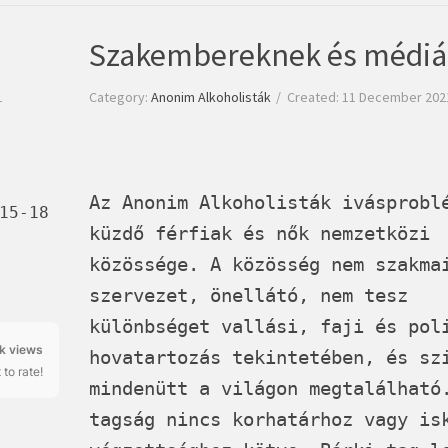
Szakembereknek és médi
1
Category:
Anonim Alkoholisták
Created: 11 December 202
Az Anonim Alkoholisták ivásprobl
15-18
küzdő férfiak és nők nemzetközi
közössége. A közösség nem szakma
szervezet, önellátó, nem tesz
különbséget vallási, faji és pol
5k views
hovatartozás tekintetében, és sz
 to rate!
mindenütt a világon megtalálható
tagság nincs korhatárhoz vagy is