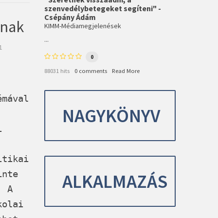
szenvedélybetegeket segíteni" -
Csépány Ádám
ának
KIMM-Médiamegjelenések
...
1
0
88031 hits
0 comments
Read More
émával
NAGYKÖNYV
i
itikai
inte
ALKALMAZÁS
. A
kolai