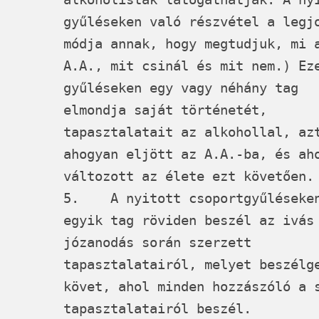
gyűléseken való részvétel a legj
módja annak, hogy megtudjuk, mi 
A.A., mit csinál és mit nem.) Ez
gyűléseken egy vagy néhány tag
elmondja saját történetét,
tapasztalatait az alkohollal, az
ahogyan eljött az A.A.-ba, és ah
változott az élete ezt követően.
5. A nyitott csoportgyűléseke
egyik tag röviden beszél az ivás
józanodás során szerzett
tapasztalatairól, melyet beszélg
követ, ahol minden hozzászóló a 
tapasztalatairól beszél.