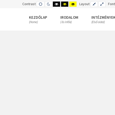
Contrast
DEFAULT
NIGHT
HIGH
HIGH
HIGH
Layout
FIXED
WIDE
Font
MODE
MODE
CONTRAST
CONTRAST
CONTRAST
LAYOUT
LAYOUT
BLACK
BLACK
YELLOW
WHITE
YELLOW
BLACK
KEZDŐLAP
IRODALOM
INTÉZMÉNYE
MODE
MODE
MODE
(Home)
( és Infók)
(Első oldal)