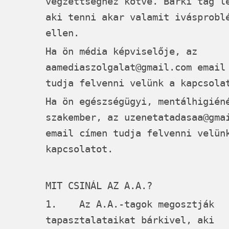
végzettséghez kötve. Bárki tag l
aki tenni akar valamit ivásprobl
ellen.
Ha ön média képviselője, az
aamediaszolgalat@gmail.com
email 
tudja felvenni velünk a kapcsola
Ha ön egészségügyi, mentálhigién
szakember, az
uzenetatadasaa@gma
email címen tudja felvenni velün
kapcsolatot.
MIT CSINÁL AZ A.A.?
1. Az A.A.-tagok megosztják
tapasztalataikat bárkivel, aki