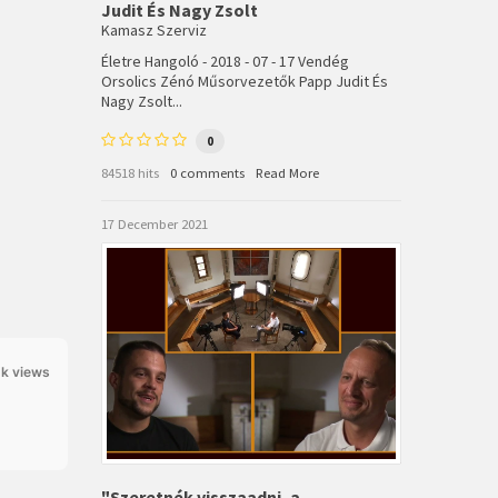
Judit És Nagy Zsolt
Kamasz Szerviz
Életre Hangoló - 2018 - 07 - 17 Vendég
Orsolics Zénó Műsorvezetők Papp Judit És
Nagy Zsolt...
0
84518 hits
0 comments
Read More
17 December 2021
5k views
"Szeretnék visszaadni, a