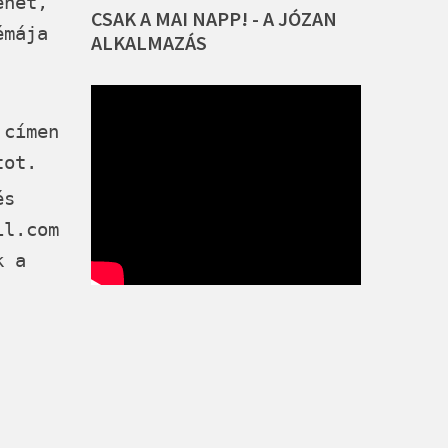
ehet,
CSAK
A
MAI
NAPP!
-
A
JÓZAN
émája
ALKALMAZÁS
címen
tot.
és
il.com
k a