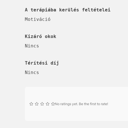
A terápiába kerülés feltételei
Motiváció
Kizáró okok
Nincs
Térítési díj
Nincs
No ratings yet. Be the first to rate!