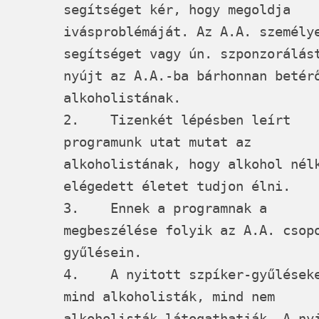
segítséget kér, hogy megoldja
ivásproblémáját. Az A.A. személy
segítséget vagy ún. szponzorálás
nyújt az A.A.-ba bárhonnan betér
alkoholistának.
2. Tizenkét lépésben leírt
programunk utat mutat az
alkoholistának, hogy alkohol nél
elégedett életet tudjon élni.
3. Ennek a programnak a
megbeszélése folyik az A.A. csop
gyűlésein.
4. A nyitott szpíker-gyűlések
mind alkoholisták, mind nem
alkoholisták látogathatják. A ny