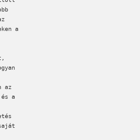
obb
az
eken a
t,
ogyan
n az
 és a
etés
saját