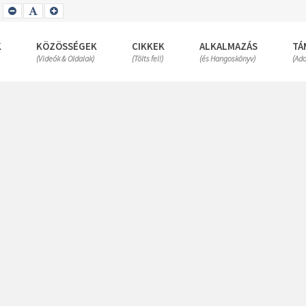
SET
SET
SET
SMALLER
DEFAULT
LARGER
FONT
FONT
FONT
K
KÖZÖSSÉGEK
CIKKEK
ALKALMAZÁS
TÁ
(Videók & Oldalak)
(Tölts fel!)
(és Hangoskönyv)
(Ad