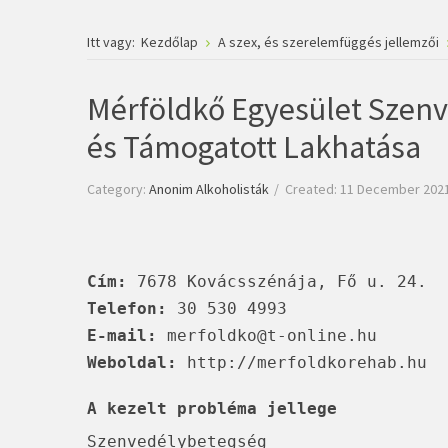
Itt vagy:
Kezdőlap
A szex, és szerelemfüggés jellemzői
Mérföldkő Egyesület Szenv
és Támogatott Lakhatása
Category:
Anonim Alkoholisták
Created: 11 December 202
Cím:
7678 Kovácsszénája, Fő u. 24.
Telefon:
30 530 4993
E-mail:
merfoldko@t-online.hu
Weboldal:
http://merfoldkorehab.hu
A kezelt probléma jellege
Szenvedélybetegség