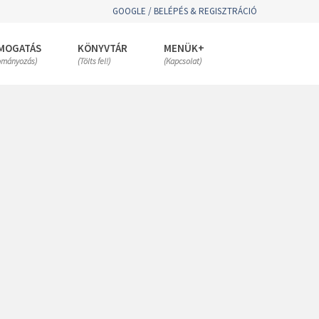
GOOGLE / BELÉPÉS & REGISZTRÁCIÓ
MOGATÁS
KÖNYVTÁR
MENÜK+
ományozás)
(Tölts fel!)
(Kapcsolat)