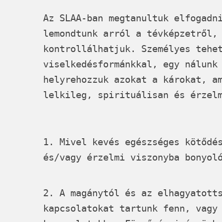
Az
SLAA
-ban megtanultuk elfogadn
lemondtunk arról a tévképzetről,
kontrollálhatjuk. Személyes tehe
viselkedésformánkkal, egy nálunk
helyrehozzuk azokat a károkat, a
lelkileg, spirituálisan és érzel
1. Mivel kevés egészséges kötődé
és/vagy érzelmi viszonyba bonyol
2. A magánytól és az elhagyatott
kapcsolatokat tartunk fenn, vagy