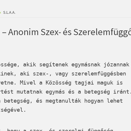
S.L.A.A.
s – Anonim Szex- és Szerelemfügg
össége, akik segítenek egymásnak józannak
kinek, aki szex-, vagy szerelemfüggésben
retne. Mivel a Közösség tagjai maguk is
rtést mutatnak egymás és a betegség iránt
a betegség, és megtanulták hogyan lehet
tségével.
, hogy a szex- és szerelmi függőség