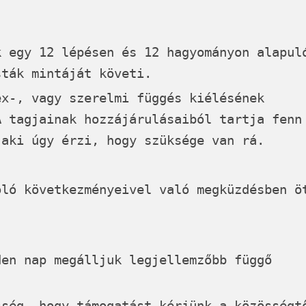
k egy 12 lépésen és 12 hagyományon alapul
sták mintáját követi.
ex-, vagy szerelmi függés kiélésének
A
tagjainak hozzájárulásaiból tartja fenn
 aki úgy érzi, hogy szüksége van rá.
oló következményeivel való megküzdésben ö
den nap megálljuk legjellemzőbb függő
sség, hogy támogatást kérjünk a közösségt