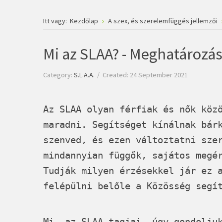
Itt vagy:
Kezdőlap
A szex, és szerelemfüggés jellemzői
Mi az SLAA? - Meghatározá
Category:
S.L.A.A.
Created: 24 September 2021
Az SLAA olyan férfiak és nők köz
maradni. Segítséget kínálnak bár
szenved, és ezen változtatni sze
mindannyian függők, sajátos megé
Tudják milyen érzésekkel jár ez 
felépülni belőle a Közösség segí
Mi, az
SLAA
tagjai, úgy gondoljuk