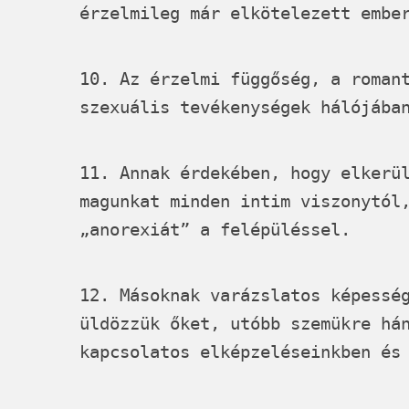
érzelmileg már elkötelezett embe
10. Az érzelmi függőség, a roman
szexuális tevékenységek hálójába
11. Annak érdekében, hogy elkerü
magunkat minden intim viszonytól
„anorexiát” a felépüléssel.
12. Másoknak varázslatos képessé
üldözzük őket, utóbb szemükre há
kapcsolatos elképzeléseinkben és