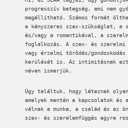
progresszív betegség, ami nem gy
megállítható. Számos formát ölth
a kényszeres szex-szükséglet, a 
és/vagy a romantikával, a szerel
foglalkozás. A szex- és szerelmi
vagy érzelmi törődés/gondoskodás
kerülését is. Az intimitásnak ez
néven ismerjük.
Úgy találtuk, hogy léteznek olya
amelyek mentén a kapcsolatok és 
válnak a munka, a család és az ö
szex- és szerelemfüggés egyre ro