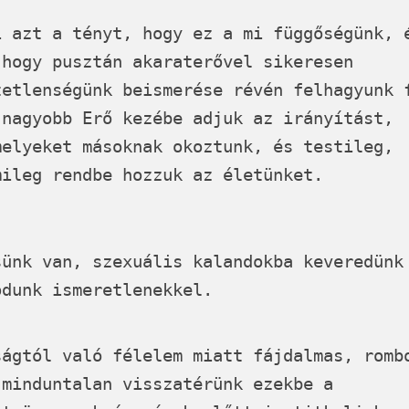
i azt a tényt, hogy ez a mi függőségünk, 
 hogy pusztán akaraterővel sikeresen
tetlenségünk beismerése révén felhagyunk 
 nagyobb Erő kezébe adjuk az irányítást,
melyeket másoknak okoztunk, és testileg,
mileg rendbe hozzuk az életünket.
sünk van, szexuális kalandokba keveredünk
ódunk ismeretlenekkel.
ságtól való félelem miatt fájdalmas, romb
 minduntalan visszatérünk ezekbe a