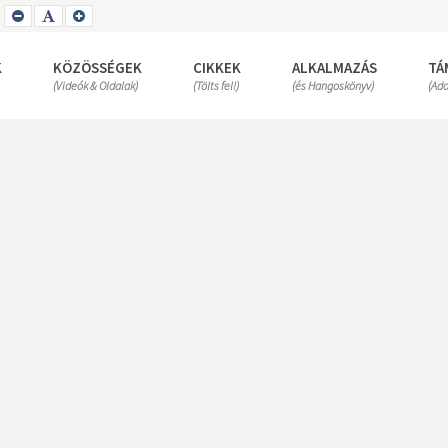
SET
SET
SET
SMALLER
DEFAULT
LARGER
FONT
FONT
FONT
K
KÖZÖSSÉGEK
CIKKEK
ALKALMAZÁS
TÁ
(Videók & Oldalak)
(Tölts fel!)
(és Hangoskönyv)
(Ad