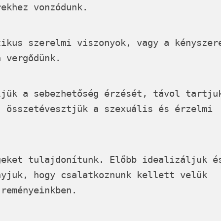
rekhez vonzódunk.
tikus szerelmi viszonyok, vagy a kényszer
n vergődünk.
ljük a sebezhetőség érzését, távol tartju
, összetévesztjük a szexuális és érzelmi
geket tulajdonítunk. Előbb idealizáljuk é
nyjuk, hogy csalatkoznunk kellett velük
 reményeinkben.