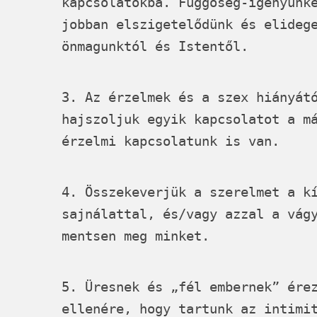
kapcsolatokba. Függőség-igényünk
jobban elszigetelődünk és elideg
önmagunktól és Istentől.
3. Az érzelmek és a szex hiányát
hajszoljuk egyik kapcsolatot a m
érzelmi kapcsolatunk is van.
4. Összekeverjük a szerelmet a k
sajnálattal, és/vagy azzal a vág
mentsen meg minket.
5. Üresnek és „fél embernek” ére
ellenére, hogy tartunk az intimi