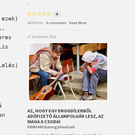
...
0
 ezek)
86559 hits
0 comments
Read More
l,
eres
17 December 2021
lis
lalás)
á
AZ, HOGY EGY DROGDÍLERBŐL
en
ADÓFIZETŐ ÁLLAMPOLGÁR LESZ, AZ
MAGA A CSODA!
KIMM-Médiamegjelenések