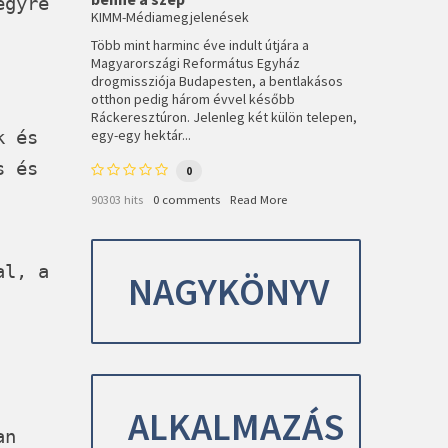
egyre
KIMM-Médiamegjelenések
Több mint harminc éve indult útjára a
Magyarországi Református Egyház
drogmissziója Budapesten, a bentlakásos
otthon pedig három évvel később
Ráckeresztúron. Jelenleg két külön telepen,
egy-egy hektár...
k és
s és
0
90303 hits
0 comments
Read More
al, a
NAGYKÖNYV
ALKALMAZÁS
an