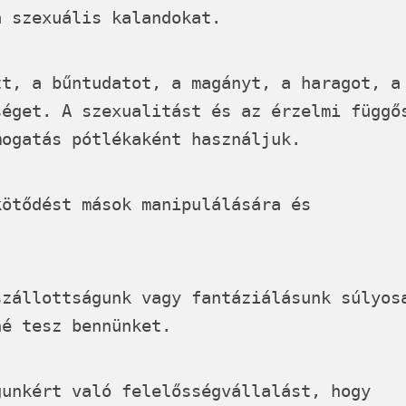
a szexuális kalandokat.
zt, a bűntudatot, a magányt, a haragot, a
séget. A szexualitást és az érzelmi függő
mogatás pótlékaként használjuk.
kötődést mások manipulálására és
szállottságunk vagy fantáziálásunk súlyos
né tesz bennünket.
gunkért való felelősségvállalást, hogy