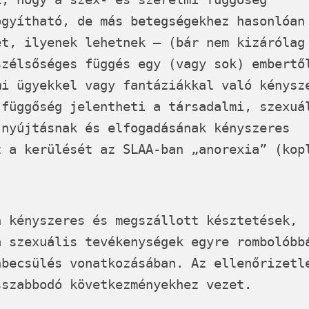
ógyítható, de más betegségekhez hasonlóan
et, ilyenek lehetnek – (bár nem kizárólag
szélsőséges függés egy (vagy sok) embertő
mi ügyekkel vagy fantáziákkal való kénysz
 függőség jelentheti a társadalmi, szexuá
 nyújtásnak és elfogadásának kényszeres
t a kerülését az
SLAA
-ban „anorexia” (kop
n kényszeres és megszállott késztetések,
a szexuális tevékenységek egyre rombolóbb
nbecsülés vonatkozásában. Az ellenőrizetl
sszabbodó következményekhez vezet.