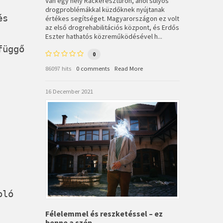
Van egy hely Ráckeresztúron, ahol súlyos
drogproblémákkal küzdőknek nyújtanak
és
értékes segítséget. Magyarországon ez volt
az első drogrehabilitációs központ, és Erdős
Eszter hathatós közreműködésével h...
függő
0
86097 hits
0 comments
Read More
16 December 2021
oló
Félelemmel és reszketéssel – ez
benne a szép