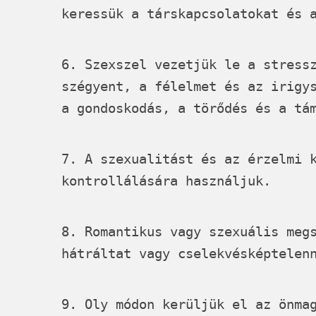
keressük a társkapcsolatokat és 
6. Szexszel vezetjük le a stress
szégyent, a félelmet és az irigy
a gondoskodás, a törődés és a tá
7. A szexualitást és az érzelmi 
kontrollálására használjuk.
8. Romantikus vagy szexuális meg
hátráltat vagy cselekvésképtelen
9. Oly módon kerüljük el az önma