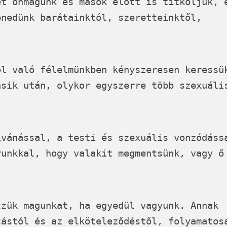
et önmagunk és mások előtt is titkoljuk, 
enedünk barátainktól, szeretteinktől,
ól való félelmünkben kényszeresen keressü
ásik után, olykor egyszerre több szexuáli
ívánással, a testi és szexuális vonzódáss
yunkkal, hogy valakit megmentsünk, vagy ő
zzük magunkat, ha egyedül vagyunk. Annak
tástól és az elköteleződéstől, folyamatos