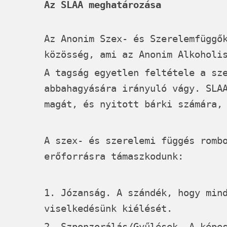
Az SLAA meghatározása
Az Anonim Szex- és Szerelemfüggő
közösség, ami az Anonim Alkoholi
A tagság egyetlen feltétele a sz
abbahagyására irányuló vágy.
SLA
magát, és nyitott bárki számára,
A szex- és szerelemi függés romb
erőforrásra támaszkodunk:
1. Józanság. A szándék, hogy min
viselkedésünk kiélését.
2. Szponzorálás/Gyűlések. A képe