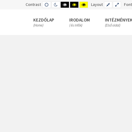
Contrast
DEFAULT
NIGHT
HIGH
HIGH
HIGH
Layout
FIXED
WIDE
Font
MODE
MODE
CONTRAST
CONTRAST
CONTRAST
LAYOUT
LAYOUT
BLACK
BLACK
YELLOW
WHITE
YELLOW
BLACK
KEZDŐLAP
IRODALOM
INTÉZMÉNYE
MODE
MODE
MODE
(Home)
( és Infók)
(Első oldal)