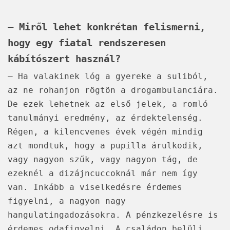
– Miről lehet konkrétan felismerni,
hogy egy fiatal rendszeresen
kábítószert használ?
– Ha valakinek lóg a gyereke a suliból,
az ne rohanjon rögtön a drogambulanciára.
De ezek lehetnek az első jelek, a romló
tanulmányi eredmény, az érdektelenség.
Régen, a kilencvenes évek végén mindig
azt mondtuk, hogy a pupilla árulkodik,
vagy nagyon szűk, vagy nagyon tág, de
ezeknél a dizájncuccoknál már nem így
van. Inkább a viselkedésre érdemes
figyelni, a nagyon nagy
hangulatingadozásokra. A pénzkezelésre is
érdemes odafigyelni. A családon belüli