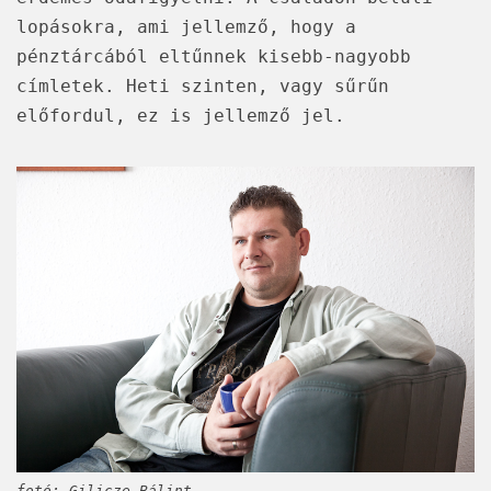
lopásokra, ami jellemző, hogy a
pénztárcából eltűnnek kisebb-nagyobb
címletek. Heti szinten, vagy sűrűn
előfordul, ez is jellemző jel.
fotó: Gilicze Bálint