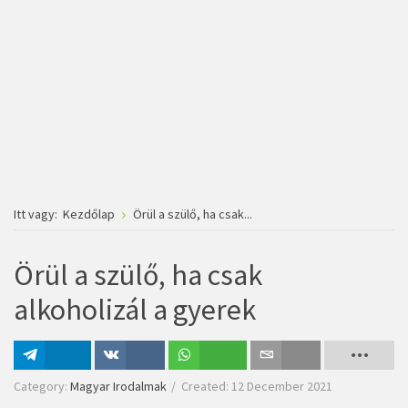
Itt vagy:
Kezdőlap
Örül a szülő, ha csak...
Örül a szülő, ha csak
alkoholizál a gyerek
Megosztás
Megosztás
Megosztás
Email
Category:
Magyar Irodalmak
Created: 12 December 2021
VK-n