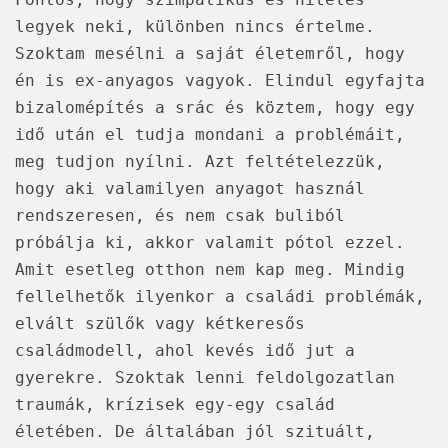
legyek neki, különben nincs értelme.
Szoktam mesélni a saját életemről, hogy
én is ex-anyagos vagyok. Elindul egyfajta
bizalomépítés a srác és köztem, hogy egy
idő után el tudja mondani a problémáit,
meg tudjon nyílni. Azt feltételezzük,
hogy aki valamilyen anyagot használ
rendszeresen, és nem csak buliból
próbálja ki, akkor valamit pótol ezzel.
Amit esetleg otthon nem kap meg. Mindig
fellelhetők ilyenkor a családi problémák,
elvált szülők vagy kétkeresős
családmodell, ahol kevés idő jut a
gyerekre. Szoktak lenni feldolgozatlan
traumák, krízisek egy-egy család
életében. De általában jól szituált,