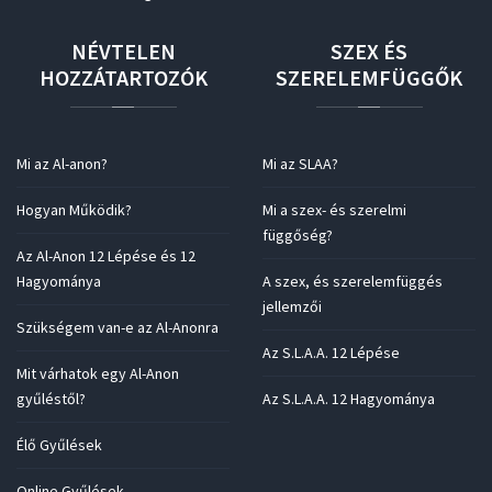
NÉVTELEN
SZEX
ÉS
HOZZÁTARTOZÓK
SZERELEMFÜGGŐK
Mi az Al-anon?
Mi az SLAA?
Hogyan Működik?
Mi a szex- és szerelmi
függőség?
Az Al-Anon 12 Lépése és 12
Hagyománya
A szex, és szerelemfüggés
jellemzői
Szükségem van-e az Al-Anonra
Az S.L.A.A. 12 Lépése
Mit várhatok egy Al-Anon
gyűléstől?
Az S.L.A.A. 12 Hagyománya
Élő Gyűlések
Online Gyűlések