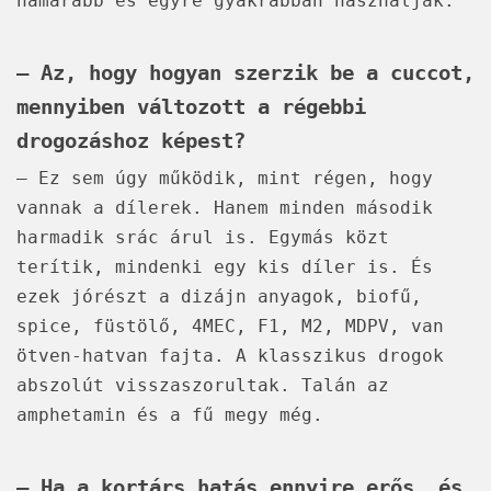
hamarabb és egyre gyakrabban használják.
– Az, hogy hogyan szerzik be a cuccot,
mennyiben változott a régebbi
drogozáshoz képest?
– Ez sem úgy működik, mint régen, hogy
vannak a dílerek. Hanem minden második
harmadik srác árul is. Egymás közt
terítik, mindenki egy kis díler is. És
ezek jórészt a dizájn anyagok, biofű,
spice, füstölő, 4MEC, F1, M2, MDPV, van
ötven-hatvan fajta. A klasszikus drogok
abszolút visszaszorultak. Talán az
amphetamin és a fű megy még.
– Ha a kortárs hatás ennyire erős, és