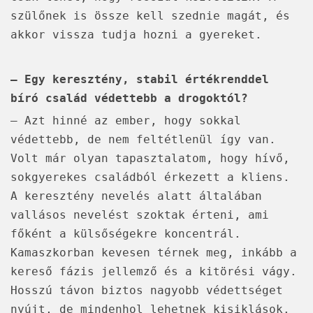
szülőnek is össze kell szednie magát, és
akkor vissza tudja hozni a gyereket.
– Egy keresztény, stabil értékrenddel
bíró család védettebb a drogoktól?
– Azt hinné az ember, hogy sokkal
védettebb, de nem feltétlenül így van.
Volt már olyan tapasztalatom, hogy hívő,
sokgyerekes családból érkezett a kliens.
A keresztény nevelés alatt általában
vallásos nevelést szoktak érteni, ami
főként a külsőségekre koncentrál.
Kamaszkorban kevesen térnek meg, inkább a
kereső fázis jellemző és a kitörési vágy.
Hosszú távon biztos nagyobb védettséget
nyújt, de mindenhol lehetnek kisiklások.