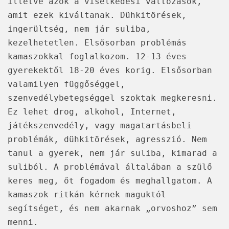
illetve azok a viselkedési változások,
amit ezek kiváltanak. Dühkitörések,
ingerültség, nem jár suliba,
kezelhetetlen. Elsősorban problémás
kamaszokkal foglalkozom. 12-13 éves
gyerekektől 18-20 éves korig. Elsősorban
valamilyen függőséggel,
szenvedélybetegséggel szoktak megkeresni.
Ez lehet drog, alkohol, Internet,
játékszenvedély, vagy magatartásbeli
problémák, dühkitörések, agresszió. Nem
tanul a gyerek, nem jár suliba, kimarad a
suliból. A problémával általában a szülő
keres meg, őt fogadom és meghallgatom. A
kamaszok ritkán kérnek maguktól
segítséget, és nem akarnak „orvoshoz” sem
menni.