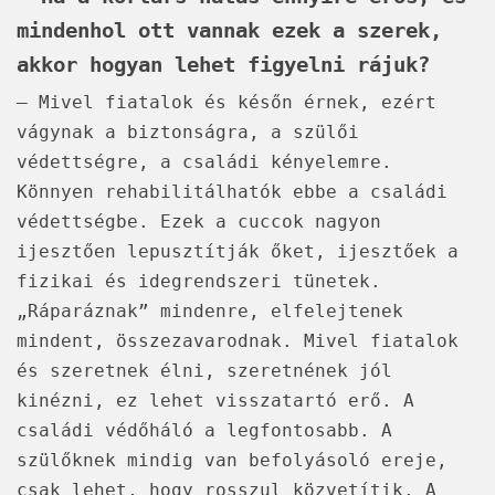
mindenhol ott vannak ezek a szerek,
akkor hogyan lehet figyelni rájuk?
– Mivel fiatalok és későn érnek, ezért
vágynak a biztonságra, a szülői
védettségre, a családi kényelemre.
Könnyen rehabilitálhatók ebbe a családi
védettségbe. Ezek a cuccok nagyon
ijesztően lepusztítják őket, ijesztőek a
fizikai és idegrendszeri tünetek.
„Ráparáznak” mindenre, elfelejtenek
mindent, összezavarodnak. Mivel fiatalok
és szeretnek élni, szeretnének jól
kinézni, ez lehet visszatartó erő. A
családi védőháló a legfontosabb. A
szülőknek mindig van befolyásoló ereje,
csak lehet, hogy rosszul közvetítik. A