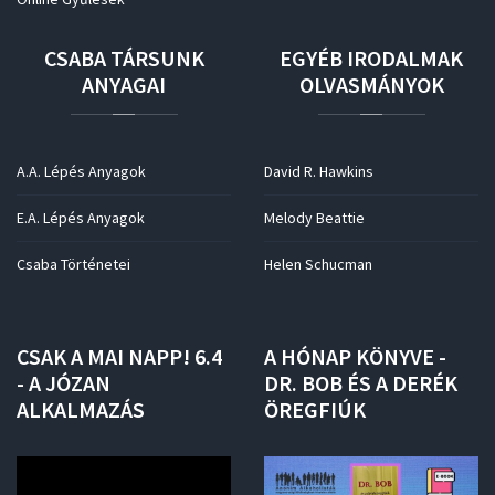
CSABA
TÁRSUNK
EGYÉB
IRODALMAK
ANYAGAI
OLVASMÁNYOK
A.A. Lépés Anyagok
David R. Hawkins
E.A. Lépés Anyagok
Melody Beattie
Csaba Történetei
Helen Schucman
CSAK
A
MAI
NAPP!
6.4
A
HÓNAP
KÖNYVE
-
-
A
JÓZAN
DR.
BOB
ÉS
A
DERÉK
ALKALMAZÁS
ÖREGFIÚK