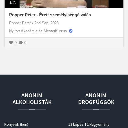
N/A
Popper Péter - Érett személyiséggé válás
Popper Péter
•
2nd Sep, 2023
Nyitott Akadémia és MesterKurzus
0
0
ANONIM
ANONIM
ALKOHOLISTÁK
DROGFÜGGŐK
Könyvek (hun)
12 Lépés 12 Hagyomány