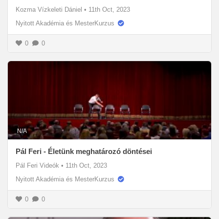
Kozma Vízkeleti Dániel
•
11th Oct, 2023
Nyitott Akadémia és MesterKurzus
0
0
N/A
Pál Feri - Életünk meghatározó döntései
Pál Feri Videók
•
11th Oct, 2023
Nyitott Akadémia és MesterKurzus
0
0