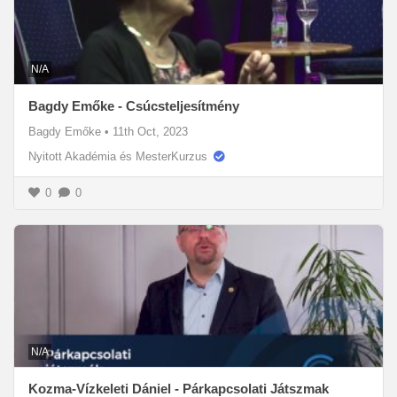
N/A
Bagdy Emőke - Csúcsteljesítmény
Bagdy Emőke
•
11th Oct, 2023
Nyitott Akadémia és MesterKurzus
0
0
N/A
Kozma-Vízkeleti Dániel - Párkapcsolati Játszmak