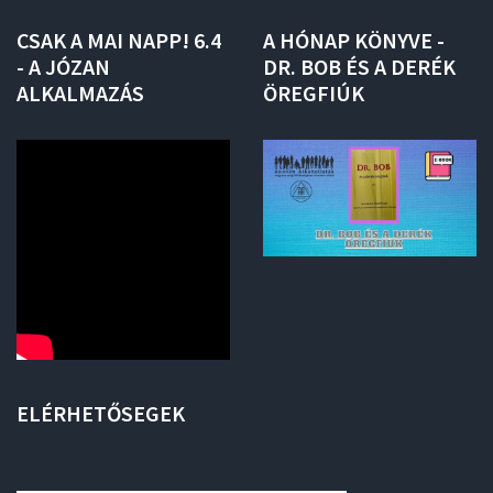
CSAK
A
MAI
NAPP!
6.4
A
HÓNAP
KÖNYVE
-
-
A
JÓZAN
DR.
BOB
ÉS
A
DERÉK
ALKALMAZÁS
ÖREGFIÚK
ELÉRHETŐSEGEK