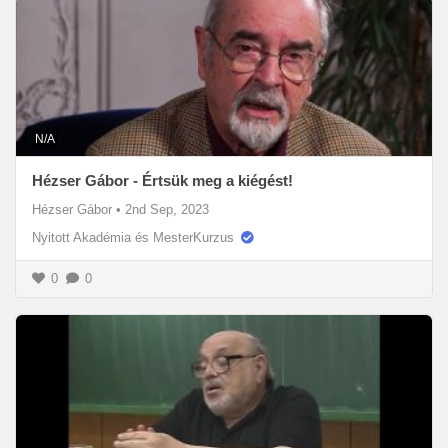
N/A
Hézser Gábor - Értsük meg a kiégést!
Hézser Gábor
•
2nd Sep, 2023
Nyitott Akadémia és MesterKurzus
0
0