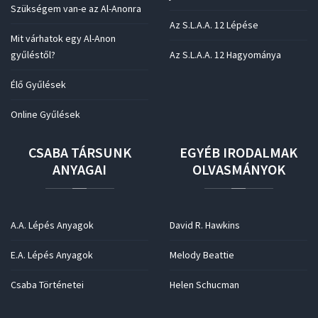
Szükségem van-e az Al-Anonra
Az S.L.A.A. 12 Lépése
Mit várhatok egy Al-Anon
gyűléstől?
Az S.L.A.A. 12 Hagyománya
Élő Gyűlések
Online Gyűlések
CSABA
TÁRSUNK
EGYÉB
IRODALMAK
ANYAGAI
OLVASMÁNYOK
A.A. Lépés Anyagok
David R. Hawkins
E.A. Lépés Anyagok
Melody Beattie
Csaba Történetei
Helen Schucman