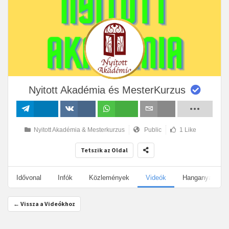
Nyitott Akadémia és MesterKurzus
Megosztás
Megosztás
Megosztás
Email
Nyitott Akadémia & Mesterkurzus
Public
1 Like
VK-n
Tetszik az Oldal
Idővonal
Infók
Közlemények
Videók
Hanganyagok
← Vissza a Videókhoz