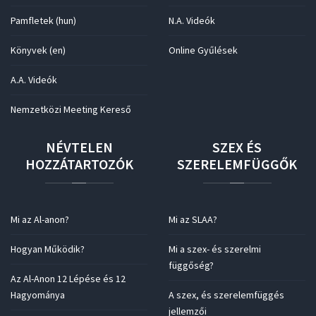
Pamfletek (hun)
N.A. Videók
Könyvek (en)
Online Gyűlések
A.A. Videók
Nemzetközi Meeting Kereső
NÉVTELEN
SZEX
ÉS
HOZZÁTARTOZÓK
SZERELEMFÜGGŐK
Mi az Al-anon?
Mi az SLAA?
Hogyan Működik?
Mi a szex- és szerelmi
függőség?
Az Al-Anon 12 Lépése és 12
Hagyománya
A szex, és szerelemfüggés
jellemzői