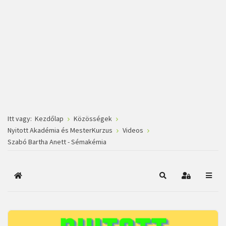
Itt vagy:
Kezdőlap
Közösségek
Nyitott Akadémia és MesterKurzus
Videos
Szabó Bartha Anett - Sémakémia
Főoldal
Keresés
Bejelentkez