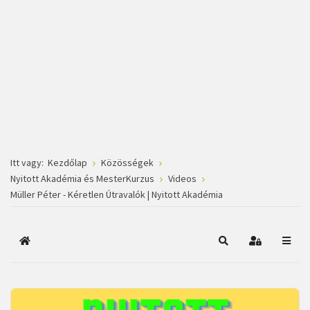
Itt vagy:
Kezdőlap
Közösségek
Nyitott Akadémia és MesterKurzus
Videos
Müller Péter - Kéretlen Útravalók | Nyitott Akadémia
Főoldal
Keresés
Bejelentkez