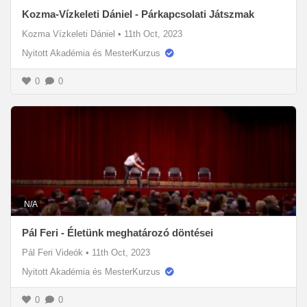
Kozma-Vízkeleti Dániel - Párkapcsolati Játszmak
Kozma Vízkeleti Dániel
•
11th Oct, 2023
Nyitott Akadémia és MesterKurzus
0
0
N/A
Pál Feri - Életünk meghatározó döntései
Pál Feri Videók
•
11th Oct, 2023
Nyitott Akadémia és MesterKurzus
0
0