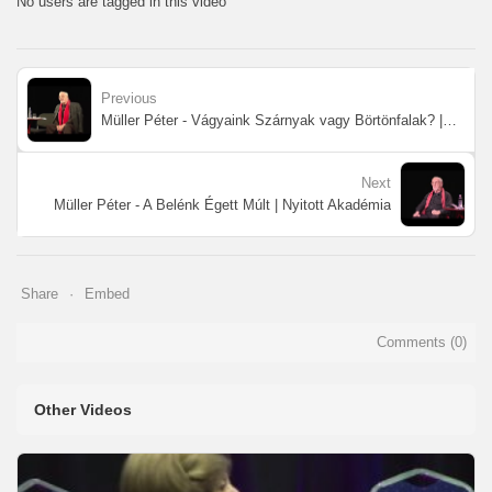
No users are tagged in this video
Previous
Müller Péter - Vágyaink Szárnyak vagy Börtönfalak? | Nyitott Akadémia
Next
Müller Péter - A Belénk Égett Múlt | Nyitott Akadémia
Share
Embed
Comments (
0
)
Other Videos