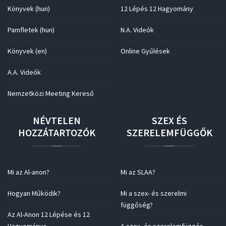
Könyvek (hun)
12 Lépés 12 Hagyomány
Pamfletek (hun)
N.A. Videók
Könyvek (en)
Online Gyűlések
A.A. Videók
Nemzetközi Meeting Kereső
NÉVTELEN
SZEX
ÉS
HOZZÁTARTOZÓK
SZERELEMFÜGGŐK
Mi az Al-anon?
Mi az SLAA?
Hogyan Működik?
Mi a szex- és szerelmi
függőség?
Az Al-Anon 12 Lépése és 12