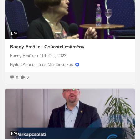
N/A
Bagdy Emőke - Csúcsteljesítmény
Bagdy Emőke
•
11th Oct, 2023
Nyitott Akadémia és MesterKurzus
0
0
N/A