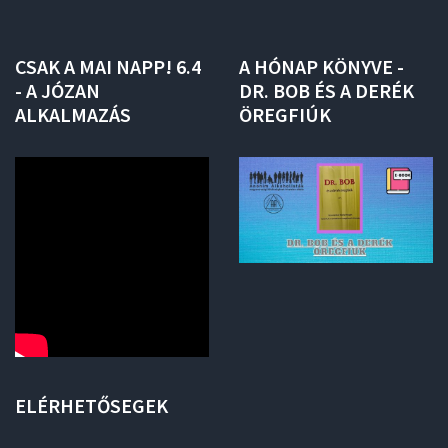
CSAK
A
MAI
NAPP!
6.4
A
HÓNAP
KÖNYVE
-
-
A
JÓZAN
DR.
BOB
ÉS
A
DERÉK
ALKALMAZÁS
ÖREGFIÚK
ELÉRHETŐSEGEK