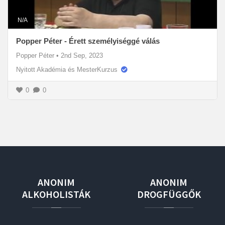
N/A
Popper Péter - Érett személyiséggé válás
Popper Péter
•
2nd Sep, 2023
Nyitott Akadémia és MesterKurzus
0
0
ANONIM
ANONIM
ALKOHOLISTÁK
DROGFÜGGŐK