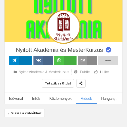
Nyitott Akadémia és MesterKurzus
Megosztás
Megosztás
Megosztás
Email
Nyitott Akadémia & Mesterkurzus
Public
1 Like
VK-n
Tetszik az Oldal
Idővonal
Infók
Közlemények
Videók
Hanganyagok
← Vissza a Videókhoz