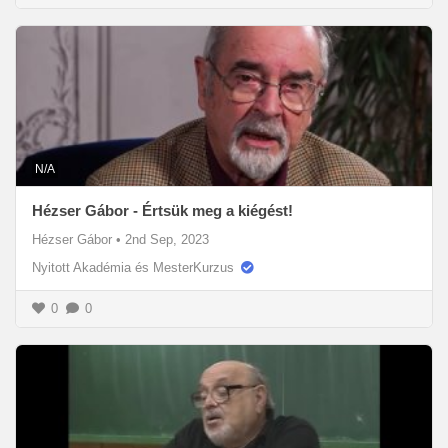
N/A
Hézser Gábor - Értsük meg a kiégést!
Hézser Gábor
•
2nd Sep, 2023
Nyitott Akadémia és MesterKurzus
0
0