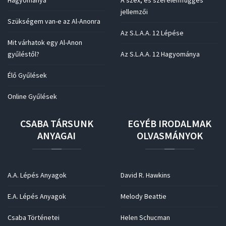
Hagyománya
A szex, és szerelemfüggés
jellemzői
Szükségem van-e az Al-Anonra
Az S.L.A.A. 12 Lépése
Mit várhatok egy Al-Anon
gyűléstől?
Az S.L.A.A. 12 Hagyománya
Élő Gyűlések
Online Gyűlések
CSABA
TÁRSUNK
EGYÉB
IRODALMAK
ANYAGAI
OLVASMÁNYOK
A.A. Lépés Anyagok
David R. Hawkins
E.A. Lépés Anyagok
Melody Beattie
Csaba Történetei
Helen Schucman