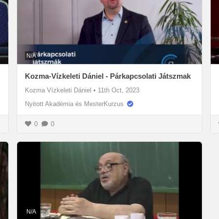
N/A
Kozma-Vízkeleti Dániel - Párkapcsolati Játszmak
Kozma Vízkeleti Dániel
•
11th Oct, 2023
Nyitott Akadémia és MesterKurzus
0
0
N/A