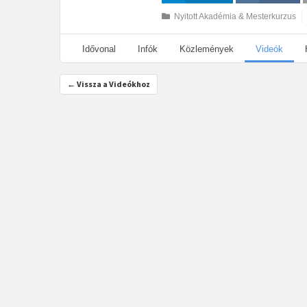
Megosztás
Megosztás VK-
Nyitott Akadémia & Mesterkurzus
n
Idővonal
Infók
Közlemények
Videók
← Vissza a Videókhoz