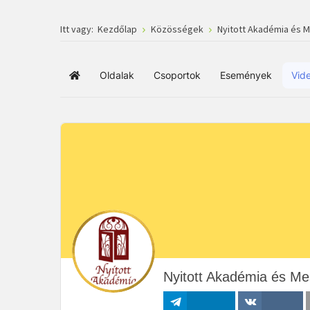
Itt vagy:
Kezdőlap
Közösségek
Nyitott Akadémia és 
Oldalak
Csoportok
Események
Vid
Főoldal
Nyitott Akadémia és Me