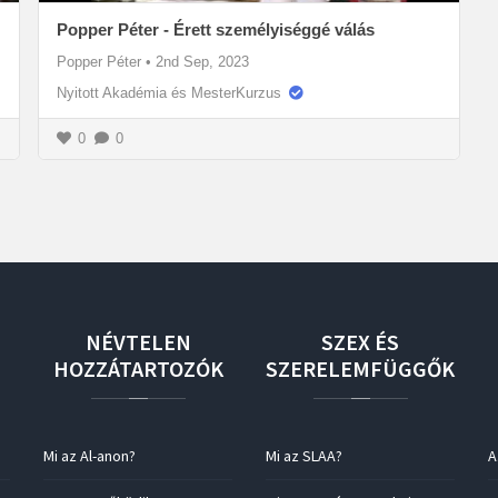
Popper Péter - Érett személyiséggé válás
Popper Péter
•
2nd Sep, 2023
Nyitott Akadémia és MesterKurzus
0
0
NÉVTELEN
SZEX
ÉS
HOZZÁTARTOZÓK
SZERELEMFÜGGŐK
Mi az Al-anon?
Mi az SLAA?
A