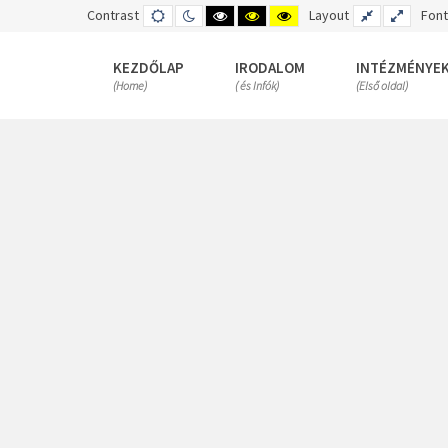
Contrast
DEFAULT
NIGHT
HIGH
HIGH
HIGH
Layout
FIXED
WIDE
Font
MODE
MODE
CONTRAST
CONTRAST
CONTRAST
LAYOUT
LAYOUT
BLACK
BLACK
YELLOW
WHITE
YELLOW
BLACK
KEZDŐLAP
IRODALOM
INTÉZMÉNYE
MODE
MODE
MODE
(Home)
( és Infók)
(Első oldal)