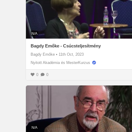
N/A
Bagdy Emőke - Csúcsteljesítmény
Bagdy Emőke
•
11th Oct, 2023
Nyitott Akadémia és MesterKurzus
0
0
N/A