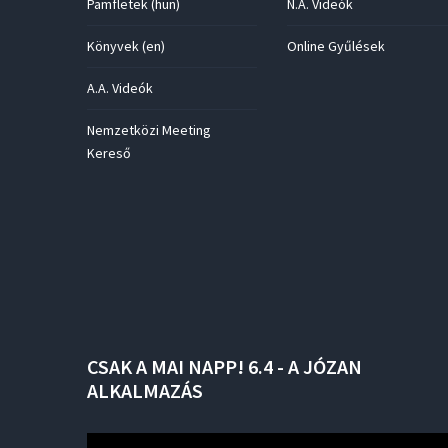
Pamfletek (hun)
N.A. Videók
Könyvek (en)
Online Gyűlések
A.A. Videók
Nemzetközi Meeting
Kereső
CSAK
A
MAI
NAPP!
6.4
-
A
JÓZAN
ALKALMAZÁS