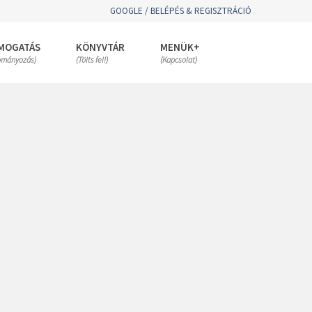
GOOGLE / BELÉPÉS & REGISZTRÁCIÓ
MOGATÁS
KÖNYVTÁR
MENÜK+
ományozás)
(Tölts fel!)
(Kapcsolat)