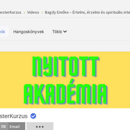
MesterKurzus
Videos
Bagdy Emőke – Értelmi, érzelmi és spirituális inte
eók
Hangoskönyvek
Több
sterKurzus
Email