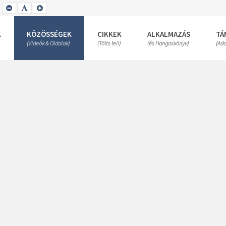
SET
SET
SET
SMALLER
DEFAULT
LARGER
FONT
FONT
FONT
K
KÖZÖSSÉGEK
CIKKEK
ALKALMAZÁS
TÁ
(Videók & Oldalak)
(Tölts fel!)
(és Hangoskönyv)
(Ad