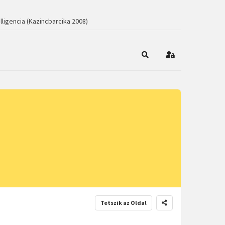
lligencia (Kazincbarcika 2008)
Keresés
Bejelentkezés
Tetszik az Oldal