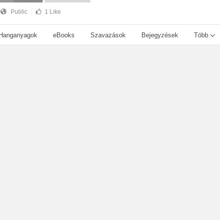
Public
1 Like
Hanganyagok
eBooks
Szavazások
Bejegyzések
Több