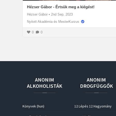
Hézser Gábor - Értsük meg a kiégést!
Hézser Gábor
•
2nd Sep, 2023
Nyitott Akadémia és MesterKurzus
0
0
ANONIM
ANONIM
ALKOHOLISTÁK
DROGFÜGGŐK
Könyvek (hun)
12 Lépés 12 Hagyomány