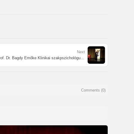
Next
Léleképítő előadás - Szekszárd - Prof. Dr. Bagdy Emőke Klinikai szakpszichológus professzorral
Comments (
0
)