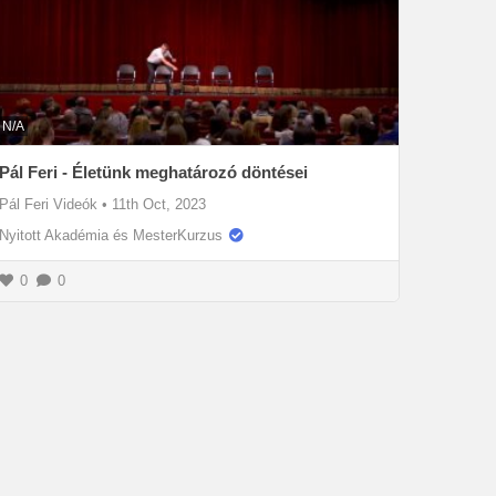
N/A
Pál Feri - Életünk meghatározó döntései
Pál Feri Videók
•
11th Oct, 2023
Nyitott Akadémia és MesterKurzus
0
0