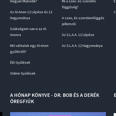
Hogyan Működik?
Mi a szex- és szerelmi
E
függőség?
Az Al-Anon 12 Lépése és 12
C
Hagyománya
A szex, és szerelemfüggés
jellemzői
Szükségem van-e az Al-
Anonra
Az S.L.A.A. 12 Lépése
Mit várhatok egy Al-Anon
Az S.L.A.A. 12 Hagyománya
gyűléstől?
Élő Gyűlések
Online Gyűlések
A
HÓNAP
KÖNYVE
-
DR.
BOB
ÉS
A
DERÉK
ÖREGFIÚK