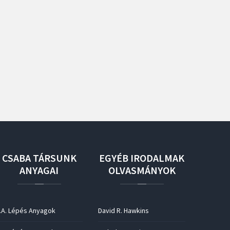
CSABA
TÁRSUNK
EGYÉB
IRODALMAK
ANYAGAI
OLVASMÁNYOK
.A. Lépés Anyagok
David R. Hawkins