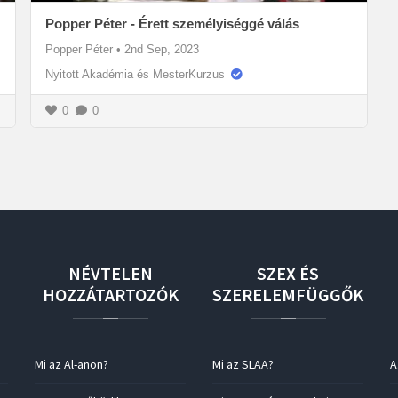
Popper Péter - Érett személyiséggé válás
Popper Péter
•
2nd Sep, 2023
Nyitott Akadémia és MesterKurzus
0
0
NÉVTELEN
SZEX
ÉS
HOZZÁTARTOZÓK
SZERELEMFÜGGŐK
Mi az Al-anon?
Mi az SLAA?
A