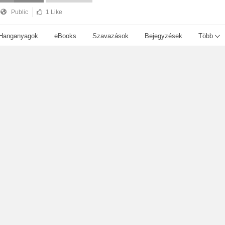
Public
1 Like
Hanganyagok
eBooks
Szavazások
Bejegyzések
Több