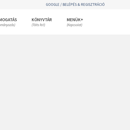
GOOGLE / BELÉPÉS & REGISZTRÁCIÓ
MOGATÁS
KÖNYVTÁR
MENÜK+
ományozás)
(Tölts fel!)
(Kapcsolat)