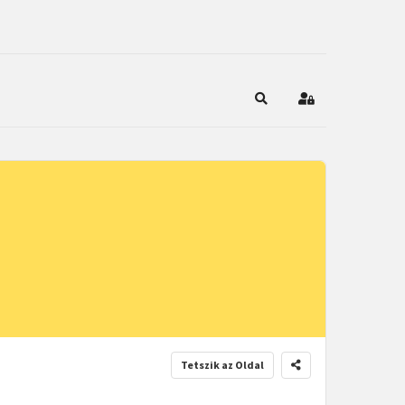
Keresés
Bejelentkezés
Tetszik az Oldal