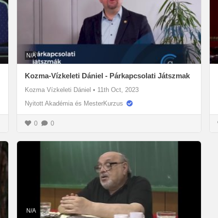
N/A
Kozma-Vízkeleti Dániel - Párkapcsolati Játszmak
Kozma Vízkeleti Dániel
•
11th Oct, 2023
Nyitott Akadémia és MesterKurzus
0
0
N/A