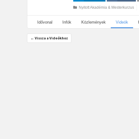
Megosztás
Megosztás VK-
Nyitott Akadémia & Mesterkurzus
n
Idővonal
Infók
Közlemények
Videók
← Vissza a Videókhoz