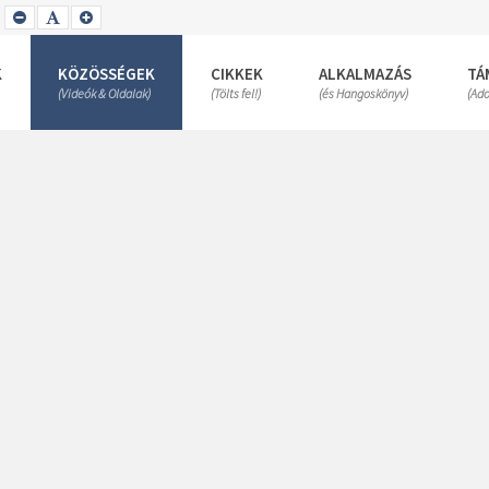
SET
SET
SET
SMALLER
DEFAULT
LARGER
FONT
FONT
FONT
K
KÖZÖSSÉGEK
CIKKEK
ALKALMAZÁS
TÁ
(Videók & Oldalak)
(Tölts fel!)
(és Hangoskönyv)
(Ad