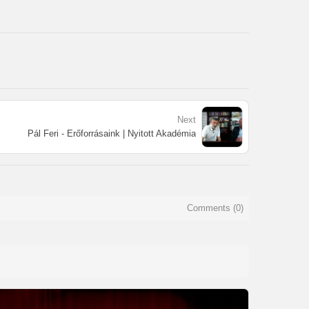
Next
Pál Feri - Erőforrásaink | Nyitott Akadémia
Comments (
0
)