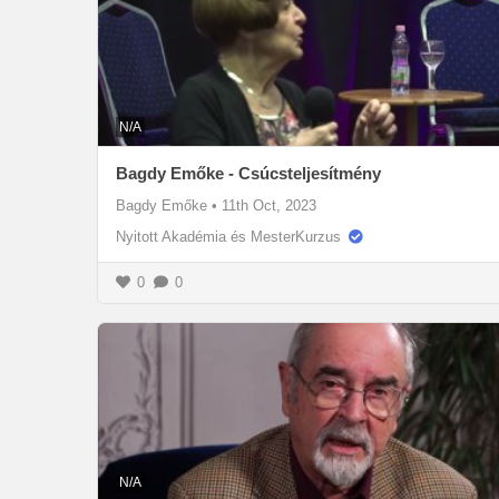
N/A
Bagdy Emőke - Csúcsteljesítmény
Bagdy Emőke
•
11th Oct, 2023
Nyitott Akadémia és MesterKurzus
0
0
N/A