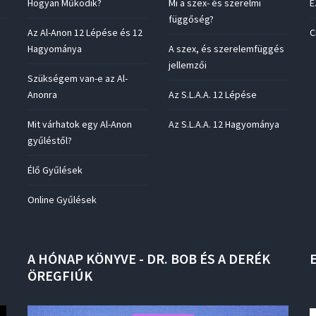
Hogyan Működik?
Mi a szex- és szerelmi
E
függőség?
Az Al-Anon 12 Lépése és 12
C
Hagyománya
A szex, és szerelemfüggés
jellemzői
Szükségem van-e az Al-
Anonra
Az S.L.A.A. 12 Lépése
Mit várhatok egy Al-Anon
Az S.L.A.A. 12 Hagyománya
gyűléstől?
Élő Gyűlések
Online Gyűlések
A
HÓNAP
KÖNYVE
-
DR.
BOB
ÉS
A
DERÉK
ÖREGFIÚK