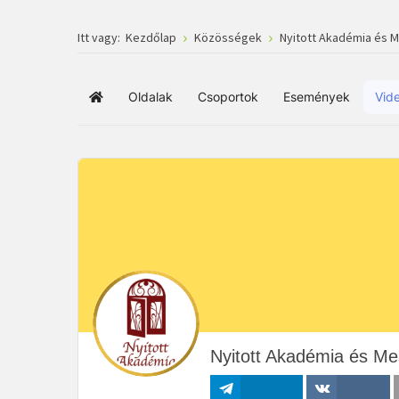
Itt vagy:
Kezdőlap
Közösségek
Nyitott Akadémia és 
Oldalak
Csoportok
Események
Vid
Főoldal
Nyitott Akadémia és Me