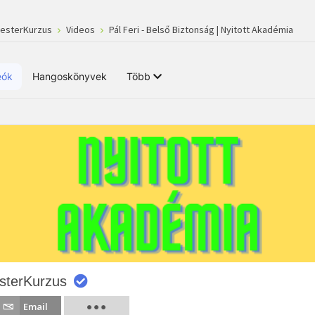
MesterKurzus
Videos
Pál Feri - Belső Biztonság | Nyitott Akadémia
eók
Hangoskönyvek
Több
sterKurzus
Email