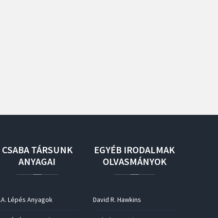
CSABA
TÁRSUNK
EGYÉB
IRODALMAK
ANYAGAI
OLVASMÁNYOK
.A. Lépés Anyagok
David R. Hawkins