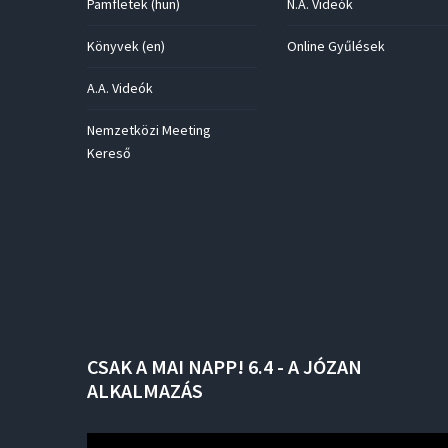
Pamfletek (hun)
N.A. Videók
Könyvek (en)
Online Gyűlések
A.A. Videók
Nemzetközi Meeting
Kereső
CSAK
A
MAI
NAPP!
6.4
-
A
JÓZAN
ALKALMAZÁS