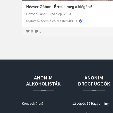
Hézser Gábor - Értsük meg a kiégést!
Hézser Gábor
•
2nd Sep, 2023
Nyitott Akadémia és MesterKurzus
0
0
ANONIM
ANONIM
ALKOHOLISTÁK
DROGFÜGGŐK
Könyvek (hun)
12 Lépés 12 Hagyomány