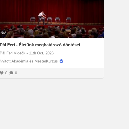
N/A
Pál Feri - Életünk meghatározó döntései
Pál Feri Videók
•
11th Oct, 2023
Nyitott Akadémia és MesterKurzus
0
0