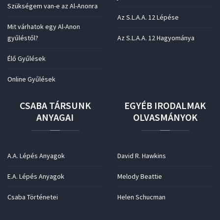
Szükségem van-e az Al-Anonra
Az S.L.A.A. 12 Lépése
Mit várhatok egy Al-Anon
gyűléstől?
Az S.L.A.A. 12 Hagyománya
Élő Gyűlések
Online Gyűlések
CSABA
TÁRSUNK
EGYÉB
IRODALMAK
ANYAGAI
OLVASMÁNYOK
A.A. Lépés Anyagok
David R. Hawkins
E.A. Lépés Anyagok
Melody Beattie
Csaba Történetei
Helen Schucman