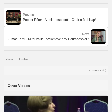
Previous
Popper Péter - A belsö csendröl - Csak a Mai Nap!
Next
Almási Kitti - Mitől válik Törékennyé egy Párkapcsolat?
Share
Embed
Comments (
0
)
Other Videos