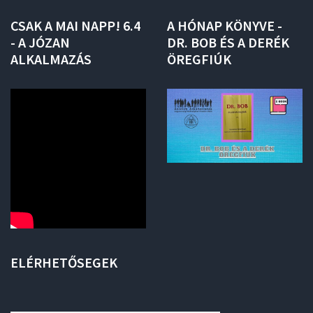
CSAK
A
MAI
NAPP!
6.4
A
HÓNAP
KÖNYVE
-
-
A
JÓZAN
DR.
BOB
ÉS
A
DERÉK
ALKALMAZÁS
ÖREGFIÚK
ELÉRHETŐSEGEK