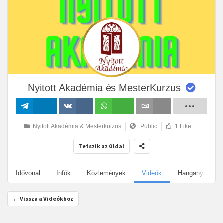
Nyitott Akadémia és MesterKurzus
Megosztás
Megosztás
Megosztás
Email
Nyitott Akadémia & Mesterkurzus
Public
1 Like
VK-n
Tetszik az Oldal
Idővonal
Infók
Közlemények
Videók
Hanganyagok
← Vissza a Videókhoz