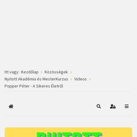
Itt vagy:
Kezdőlap
Közösségek
Nyitott Akadémia és MesterKurzus
Videos
Popper Péter - A Sikeres Életről
Főoldal
Keresés
Bejelentkez