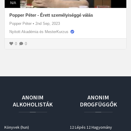
N/A
Popper Péter - Érett személyiséggé válás
Popper Péter
•
2nd Sep, 2023
Nyitott Akadémia és MesterKurzus
0
0
ANONIM
ANONIM
ALKOHOLISTÁK
DROGFÜGGŐK
Könyvek (hun)
12 Lépés 12 Hagyomány