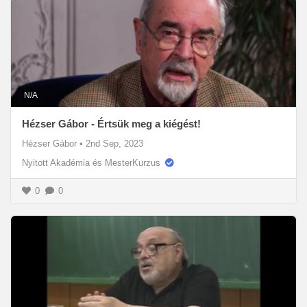
N/A
Hézser Gábor - Értsük meg a kiégést!
Hézser Gábor
•
2nd Sep, 2023
Nyitott Akadémia és MesterKurzus
0
0