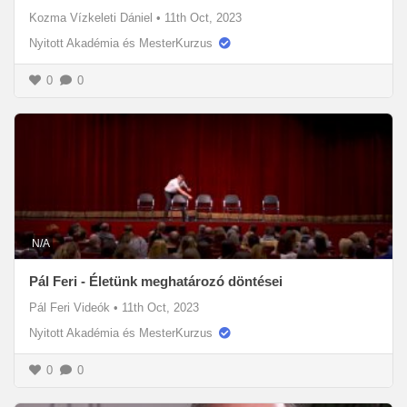
Kozma Vízkeleti Dániel
•
11th Oct, 2023
Nyitott Akadémia és MesterKurzus
0
0
N/A
Pál Feri - Életünk meghatározó döntései
Pál Feri Videók
•
11th Oct, 2023
Nyitott Akadémia és MesterKurzus
0
0