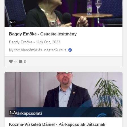
N/A
Bagdy Emőke - Csúcsteljesítmény
Bagdy Emőke
•
11th Oct, 2023
Nyitott Akadémia és MesterKurzus
0
0
N/A
Kozma-Vízkeleti Dániel - Párkapcsolati Játszmak