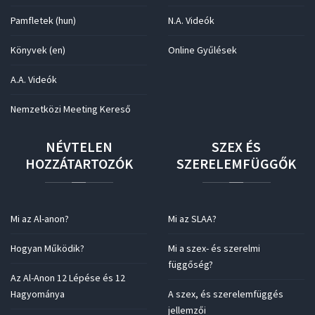
Pamfletek (hun)
N.A. Videók
Könyvek (en)
Online Gyűlések
A.A. Videók
Nemzetközi Meeting Kereső
NÉVTELEN
SZEX
ÉS
HOZZÁTARTOZÓK
SZERELEMFÜGGŐK
Mi az Al-anon?
Mi az SLAA?
Hogyan Működik?
Mi a szex- és szerelmi
függőség?
Az Al-Anon 12 Lépése és 12
Hagyománya
A szex, és szerelemfüggés
jellemzői