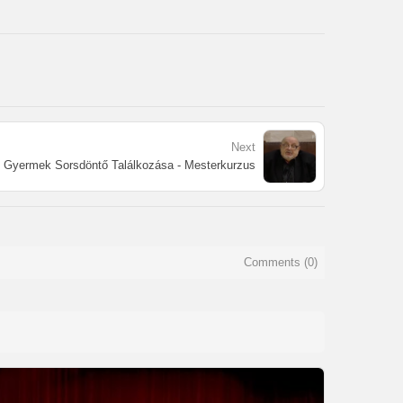
Next
s Gyermek Sorsdöntő Találkozása - Mesterkurzus
Comments (
0
)