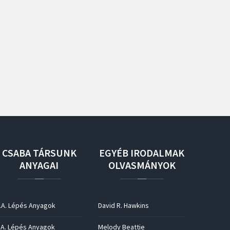
CSABA
TÁRSUNK
EGYÉB
IRODALMAK
ANYAGAI
OLVASMÁNYOK
.A. Lépés Anyagok
David R. Hawkins
.A. Lépés Anyagok
Melody Beattie