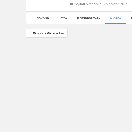
Nyitott Akadémia & Mesterkurzus
Idővonal
Infók
Közlemények
Videók
← Vissza a Videókhoz