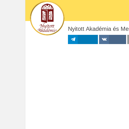
Nyitott Akadémia és Me
Megosztás
Megosztás VK-
n