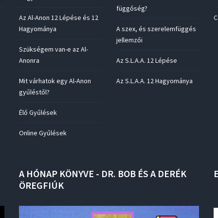
függőség?
Az Al-Anon 12 Lépése és 12
C
Hagyománya
A szex, és szerelemfüggés
jellemzői
Szükségem van-e az Al-
Anonra
Az S.L.A.A. 12 Lépése
Mit várhatok egy Al-Anon
Az S.L.A.A. 12 Hagyománya
gyűléstől?
Élő Gyűlések
Online Gyűlések
A
HÓNAP
KÖNYVE
-
DR.
BOB
ÉS
A
DERÉK
ÖREGFIÚK