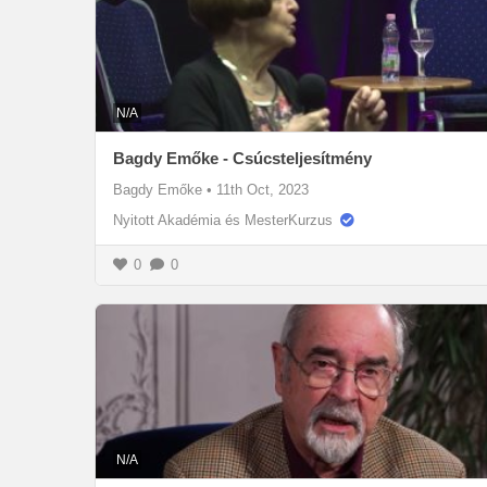
N/A
Bagdy Emőke - Csúcsteljesítmény
Bagdy Emőke
•
11th Oct, 2023
Nyitott Akadémia és MesterKurzus
0
0
N/A