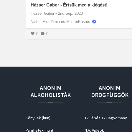
Hézser Gábor - Értsük meg a kiégést!
Hézser Gábor
•
2nd Sep, 2023
Nyitott Akadémia és MesterKurzus
0
0
ANONIM
ANONIM
ALKOHOLISTÁK
DROGFÜGGŐK
Könyvek (hun)
12 Lépés 12 Hagyomány
Pamfletek (hun)
N.A. Videók