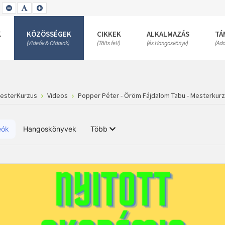
SET
SET
SET
SMALLER
DEFAULT
LARGER
FONT
FONT
FONT
K
KÖZÖSSÉGEK
CIKKEK
ALKALMAZÁS
TÁ
(Videók & Oldalak)
(Tölts fel!)
(és Hangoskönyv)
(Ad
MesterKurzus
Videos
Popper Péter - Öröm Fájdalom Tabu - Mesterkur
eók
Hangoskönyvek
Több