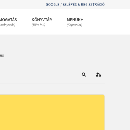
GOOGLE / BELÉPÉS & REGISZTRÁCIÓ
MOGATÁS
KÖNYVTÁR
MENÜK+
ományozás)
(Tölts fel!)
(Kapcsolat)
zus
Keresés
Bejelentkezés