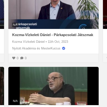
N/A
Kozma-Vízkeleti Dániel - Párkapcsolati Játszmak
Kozma Vízkeleti Dániel
•
11th Oct, 2023
Nyitott Akadémia és MesterKurzus
0
0
N/A