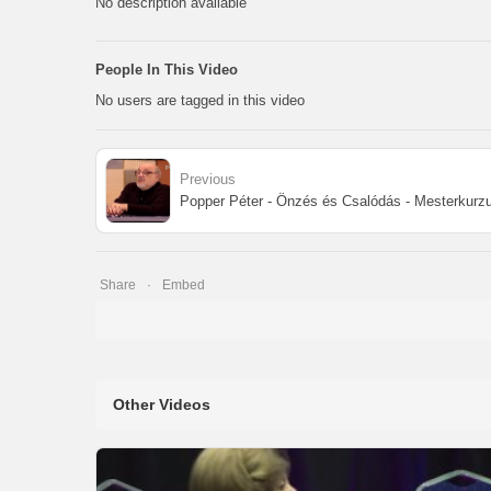
No description available
People In This Video
No users are tagged in this video
Previous
Popper Péter - Önzés és Csalódás - Mesterkurz
Share
Embed
Other Videos