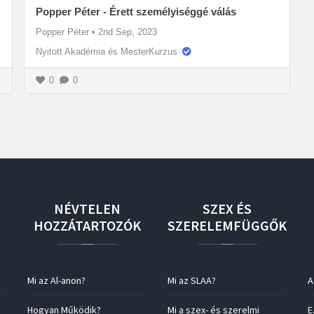
Popper Péter - Érett személyiséggé válás
Popper Péter
•
2nd Sep, 2023
Nyitott Akadémia és MesterKurzus
0
0
NÉVTELEN
SZEX
ÉS
HOZZÁTARTOZÓK
SZERELEMFÜGGŐK
Mi az Al-anon?
Mi az SLAA?
A
Hogyan Működik?
Mi a szex- és szerelmi
E