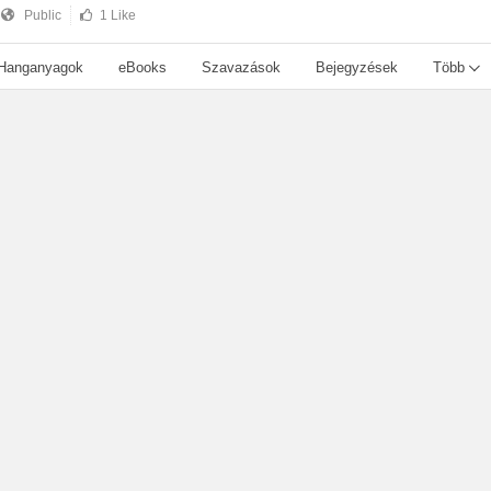
Public
1 Like
Hanganyagok
eBooks
Szavazások
Bejegyzések
Több