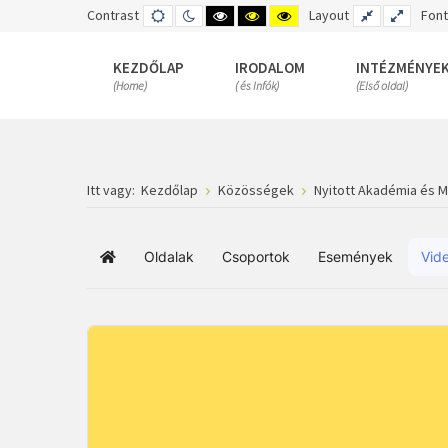
Contrast
DEFAULT
NIGHT
HIGH
HIGH
HIGH
Layout
FIXED
WIDE
Font
MODE
MODE
CONTRAST
CONTRAST
CONTRAST
LAYOUT
LAYOUT
BLACK
BLACK
YELLOW
WHITE
YELLOW
BLACK
KEZDŐLAP
IRODALOM
INTÉZMÉNYE
MODE
MODE
MODE
(Home)
( és Infók)
(Első oldal)
Itt vagy:
Kezdőlap
Közösségek
Nyitott Akadémia és 
Oldalak
Csoportok
Események
Vid
Főoldal