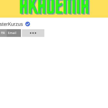
sterKurzus
Email