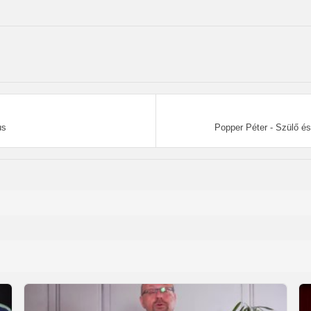
us
Popper Péter - Szülő é