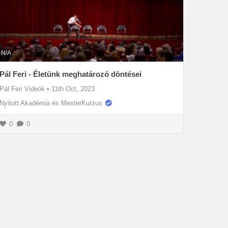
N/A
Pál Feri - Életünk meghatározó döntései
Pál Feri Videók
•
11th Oct, 2023
Nyitott Akadémia és MesterKurzus
0
0