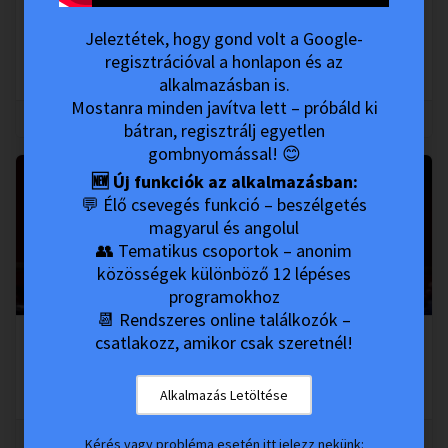
Kozma-Vízkeleti Dániel - Párkapcsolati Játszmak
Jeleztétek, hogy gond volt a Google-
Kozma Vízkeleti Dániel
•
11th Oct, 2023
regisztrációval a honlapon és az
Nyitott Akadémia és MesterKurzus
alkalmazásban is.
Mostanra minden javítva lett – próbáld ki
0
0
bátran, regisztrálj egyetlen
gombnyomással! 😊
🆕 Új funkciók az alkalmazásban:
💬 Élő csevegés funkció – beszélgetés
magyarul és angolul
👥 Tematikus csoportok – anonim
közösségek különböző 12 lépéses
programokhoz
N/A
📆 Rendszeres online találkozók –
csatlakozz, amikor csak szeretnél!
Pál Feri - Életünk meghatározó döntései
Pál Feri Videók
•
11th Oct, 2023
Alkalmazás Letöltése
Nyitott Akadémia és MesterKurzus
0
0
Kérés vagy probléma esetén itt jelezz nekünk: