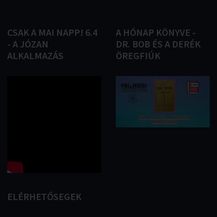
CSAK
A
MAI
NAPP!
6.4
A
HÓNAP
KÖNYVE
-
-
A
JÓZAN
DR.
BOB
ÉS
A
DERÉK
ALKALMAZÁS
ÖREGFIÚK
ELÉRHETŐSEGEK