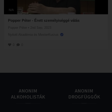
N/A
Popper Péter - Érett személyiséggé válás
Popper Péter
•
2nd Sep, 2023
Nyitott Akadémia és MesterKurzus
0
0
ANONIM
ANONIM
ALKOHOLISTÁK
DROGFÜGGŐK