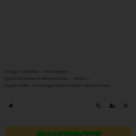
Itt vagy:
Kezdőlap
Közösségek
Nyitott Akadémia és MesterKurzus
Videos
Popper Péter - Az Önmagát Kereső Ember - Mesterkurzus
Főoldal
Keresés
Bejelentkez