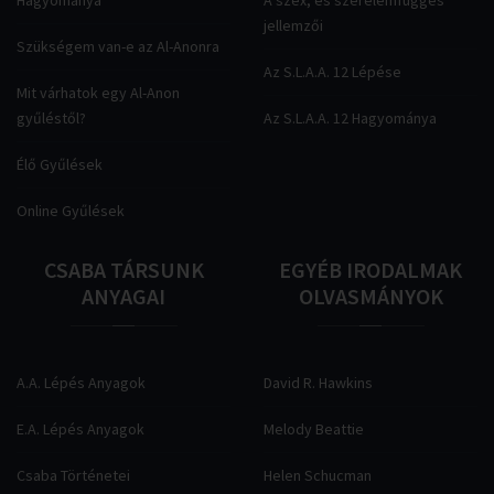
Hagyománya
A szex, és szerelemfüggés
jellemzői
Szükségem van-e az Al-Anonra
Az S.L.A.A. 12 Lépése
Mit várhatok egy Al-Anon
gyűléstől?
Az S.L.A.A. 12 Hagyománya
Élő Gyűlések
Online Gyűlések
CSABA
TÁRSUNK
EGYÉB
IRODALMAK
ANYAGAI
OLVASMÁNYOK
A.A. Lépés Anyagok
David R. Hawkins
E.A. Lépés Anyagok
Melody Beattie
Csaba Történetei
Helen Schucman