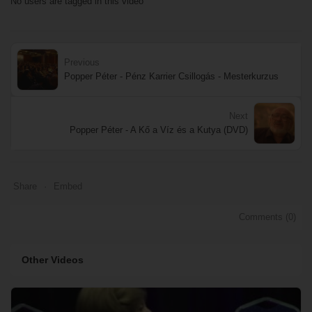
No users are tagged in this video
Previous
Popper Péter - Pénz Karrier Csillogás - Mesterkurzus
Next
Popper Péter - A Kő a Víz és a Kutya (DVD)
Share
Embed
Comments (
0
)
Other Videos