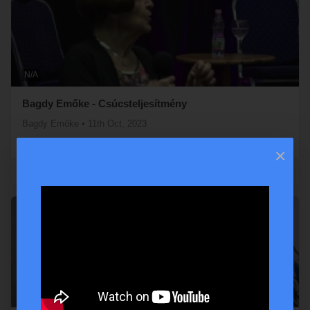
N/A
Bagdy Emőke - Csúcsteljesítmény
Bagdy Emőke
•
11th Oct, 2023
Nyitott Akadémia és MesterKurzus
×
0
0
N/A