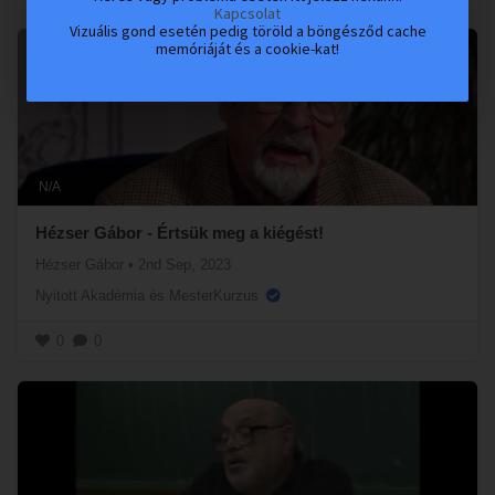
Kapcsolat
Vizuális gond esetén pedig töröld a böngésződ cache
memóriáját és a cookie-kat!
N/A
Hézser Gábor - Értsük meg a kiégést!
Hézser Gábor
•
2nd Sep, 2023
Nyitott Akadémia és MesterKurzus
0
0