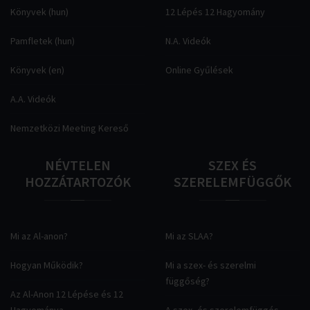
Könyvek (hun)
12 Lépés 12 Hagyomány
Pamfletek (hun)
N.A. Videók
Könyvek (en)
Online Gyűlések
A.A. Videók
Nemzetközi Meeting Kereső
NÉVTELEN
SZEX
ÉS
HOZZÁTARTOZÓK
SZERELEMFÜGGŐK
Mi az Al-anon?
Mi az SLAA?
Hogyan Működik?
Mi a szex- és szerelmi
függőség?
Az Al-Anon 12 Lépése és 12