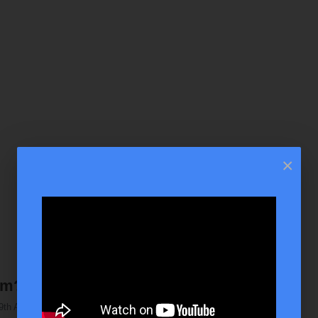
×
om? - Mesterkurzus
9th Aug, 2023
Video Duration: N/A