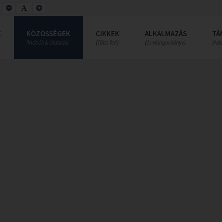
SET
SET
SET
SMALLER
DEFAULT
LARGER
FONT
FONT
FONT
K
KÖZÖSSÉGEK
CIKKEK
ALKALMAZÁS
TÁ
(Videók & Oldalak)
(Tölts fel!)
(és Hangoskönyv)
(Ad