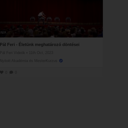
N/A
Pál Feri - Életünk meghatározó döntései
Pál Feri Videók
•
11th Oct, 2023
Nyitott Akadémia és MesterKurzus
0
0