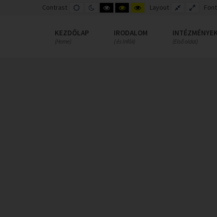
Contrast
DEFAULT
NIGHT
HIGH
HIGH
HIGH
Layout
FIXED
WIDE
Font
MODE
MODE
CONTRAST
CONTRAST
CONTRAST
LAYOUT
LAYOUT
BLACK
BLACK
YELLOW
WHITE
YELLOW
BLACK
KEZDŐLAP
IRODALOM
INTÉZMÉNYE
MODE
MODE
MODE
(Home)
( és Infók)
(Első oldal)