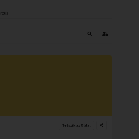
urzus
Keresés
Bejelentkezés
Tetszik az Oldal