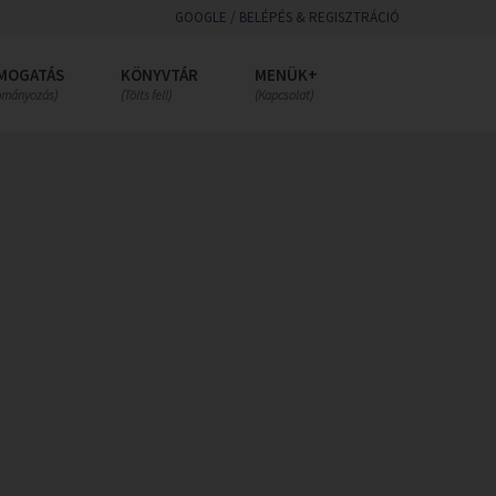
GOOGLE / BELÉPÉS & REGISZTRÁCIÓ
MOGATÁS
KÖNYVTÁR
MENÜK+
ományozás)
(Tölts fel!)
(Kapcsolat)