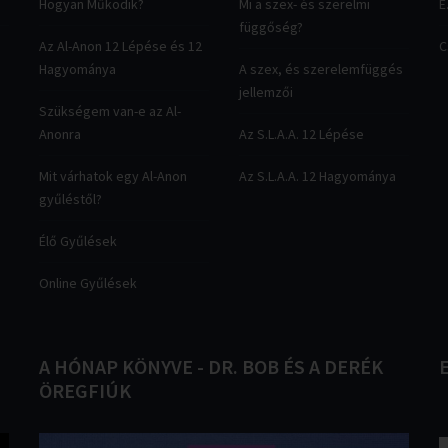
Hogyan Működik?
Mi a szex- és szerelmi
E
függőség?
Az Al-Anon 12 Lépése és 12
C
Hagyománya
A szex, és szerelemfüggés
jellemzői
Szükségem van-e az Al-
Anonra
Az S.L.A.A. 12 Lépése
Mit várhatok egy Al-Anon
Az S.L.A.A. 12 Hagyománya
gyűléstől?
Élő Gyűlések
Online Gyűlések
A
HÓNAP
KÖNYVE
-
DR.
BOB
ÉS
A
DERÉK
ÖREGFIÚK