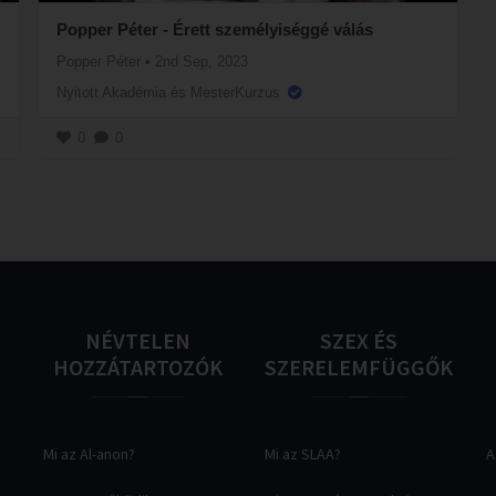
Popper Péter - Érett személyiséggé válás
Popper Péter
•
2nd Sep, 2023
Nyitott Akadémia és MesterKurzus
0
0
NÉVTELEN
SZEX
ÉS
HOZZÁTARTOZÓK
SZERELEMFÜGGŐK
Mi az Al-anon?
Mi az SLAA?
A