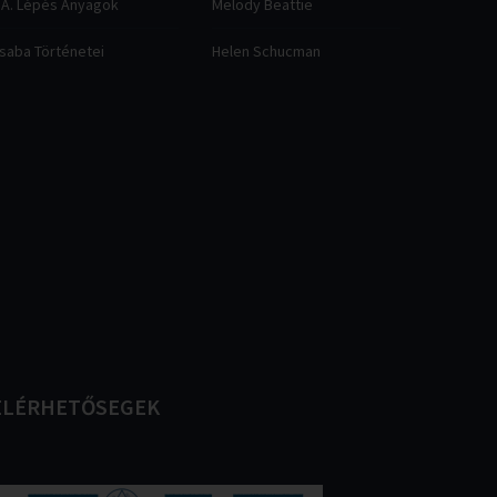
.A. Lépés Anyagok
Melody Beattie
saba Történetei
Helen Schucman
ELÉRHETŐSEGEK