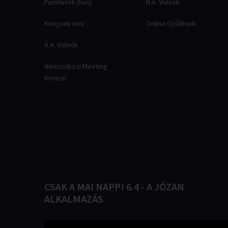
Pamfletek (hun)
N.A. Videók
Könyvek (en)
Online Gyűlések
A.A. Videók
Nemzetközi Meeting
Kereső
CSAK
A
MAI
NAPP!
6.4
-
A
JÓZAN
ALKALMAZÁS