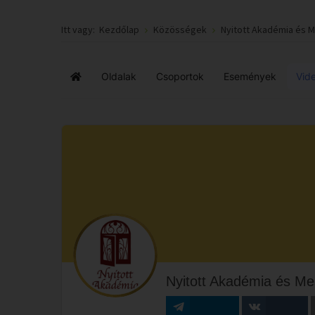
Itt vagy:
Kezdőlap
Közösségek
Nyitott Akadémia és 
Oldalak
Csoportok
Események
Vid
Főoldal
Nyitott Akadémia és Me