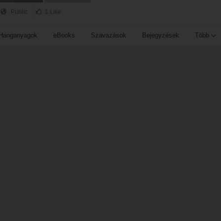
Public
1 Like
Hanganyagok
eBooks
Szavazások
Bejegyzések
Több