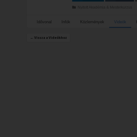
Megosztás
Megosztás VK-
Nyitott Akadémia & Mesterkurzus
n
Idővonal
Infók
Közlemények
Videók
← Vissza a Videókhoz