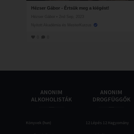
Hézser Gábor - Értsük meg a kiégést!
Hézser Gábor
•
2nd Sep, 2023
Nyitott Akadémia és MesterKurzus
0
0
ANONIM
ANONIM
ALKOHOLISTÁK
DROGFÜGGŐK
Könyvek (hun)
12 Lépés 12 Hagyomány