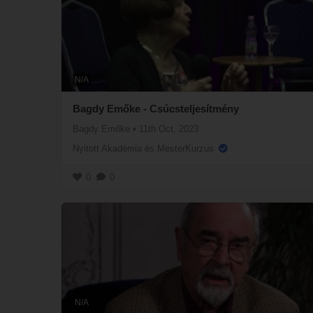
N/A
Bagdy Emőke - Csúcsteljesítmény
Bagdy Emőke
•
11th Oct, 2023
Nyitott Akadémia és MesterKurzus
0
0
N/A