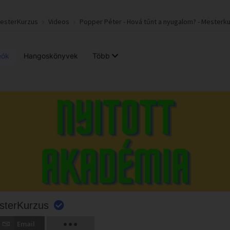
MesterKurzus
Videos
Popper Péter - Hová tűnt a nyugalom? - Mesterk
eók
Hangoskönyvek
Több
sterKurzus
Email