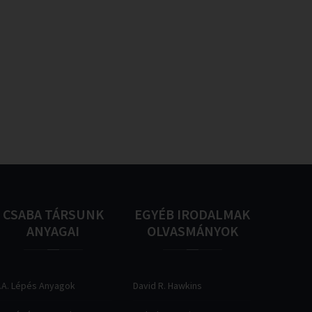
CSABA
TÁRSUNK
EGYÉB
IRODALMAK
ANYAGAI
OLVASMÁNYOK
.A. Lépés Anyagok
David R. Hawkins