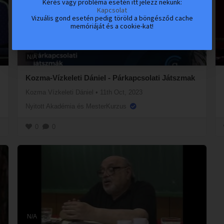
Kérés vagy probléma esetén itt jelezz nekünk:
Kapcsolat
Vizuális gond esetén pedig töröld a böngésződ cache
memóriáját és a cookie-kat!
N/A
Kozma-Vízkeleti Dániel - Párkapcsolati Játszmak
Kozma Vízkeleti Dániel
•
11th Oct, 2023
Nyitott Akadémia és MesterKurzus
0
0
N/A