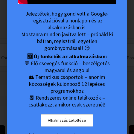
Jeleztétek, hogy gond volt a Google-
regisztrációval a honlapon és az
alkalmazásban is.
Mostanra minden javítva lett – próbáld ki
bátran, regisztrálj egyetlen
gombnyomással! 😊
🆕 Új funkciók az alkalmazásban:
- Csak a Mai Nap!
Popp
💬 Élő csevegés funkció – beszélgetés
magyarul és angolul
👥 Tematikus csoportok – anonim
közösségek különböző 12 lépéses
programokhoz
📆 Rendszeres online találkozók –
csatlakozz, amikor csak szeretnél!
Alkalmazás Letöltése