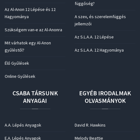
függőség?
Az Al-Anon 12 Lépése és 12
Hagyománya
A szex, és szerelemfüggés
jellemzői
Szükségem van-e az Al-Anonra
Az S.L.A.A. 12 Lépése
Mit várhatok egy Al-Anon
gyűléstől?
Az S.L.A.A. 12 Hagyománya
Élő Gyűlések
Online Gyűlések
CSABA
TÁRSUNK
EGYÉB
IRODALMAK
ANYAGAI
OLVASMÁNYOK
A.A. Lépés Anyagok
David R. Hawkins
E.A. Lépés Anyagok
Melody Beattie