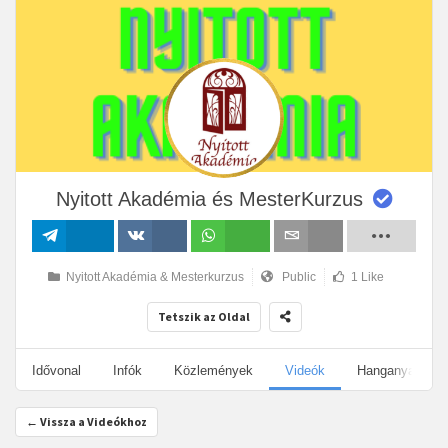
Nyitott Akadémia és MesterKurzus
Megosztás
Megosztás
Megosztás
Email
Nyitott Akadémia & Mesterkurzus
Public
1 Like
VK-n
Tetszik az Oldal
Idővonal
Infók
Közlemények
Videók
Hanganyagok
← Vissza a Videókhoz