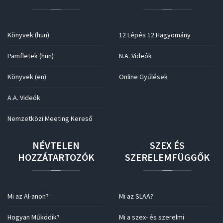
Könyvek (hun)
12 Lépés 12 Hagyomány
Pamfletek (hun)
N.A. Videók
Könyvek (en)
Online Gyűlések
A.A. Videók
Nemzetközi Meeting Kereső
NÉVTELEN
SZEX
ÉS
HOZZÁTARTOZÓK
SZERELEMFÜGGŐK
Mi az Al-anon?
Mi az SLAA?
Hogyan Működik?
Mi a szex- és szerelmi