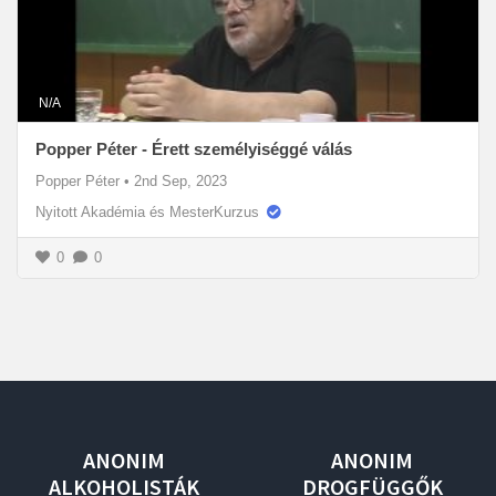
N/A
Popper Péter - Érett személyiséggé válás
Popper Péter
•
2nd Sep, 2023
Nyitott Akadémia és MesterKurzus
0
0
ANONIM
ANONIM
ALKOHOLISTÁK
DROGFÜGGŐK