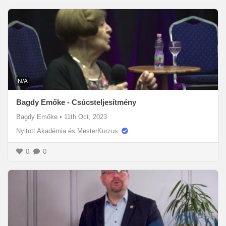
N/A
Bagdy Emőke - Csúcsteljesítmény
Bagdy Emőke
•
11th Oct, 2023
Nyitott Akadémia és MesterKurzus
0
0