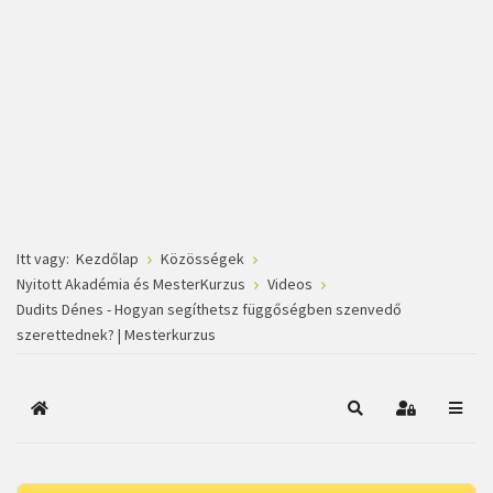
Itt vagy:
Kezdőlap
Közösségek
Nyitott Akadémia és MesterKurzus
Videos
Dudits Dénes - Hogyan segíthetsz függőségben szenvedő
szerettednek? | Mesterkurzus
Főoldal
Keresés
Bejelentkez