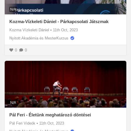
N/A
Kozma-Vízkeleti Dániel - Párkapcsolati Játszmak
Kozma Vízkeleti Dániel
•
11th Oct, 2023
Nyitott Akadémia és MesterKurzus
0
0
N/A
Pál Feri - Életünk meghatározó döntései
Pál Feri Videók
•
11th Oct, 2023