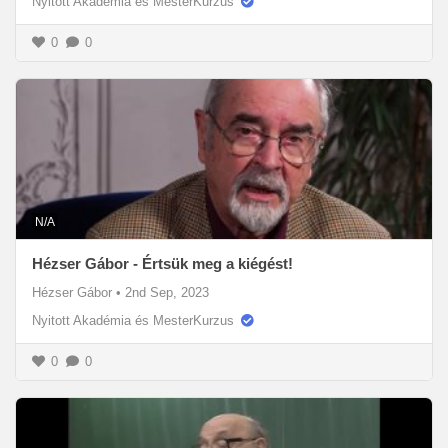
Nyitott Akadémia és MesterKurzus
0
0
N/A
Hézser Gábor - Értsük meg a kiégést!
Hézser Gábor
•
2nd Sep, 2023
Nyitott Akadémia és MesterKurzus
0
0