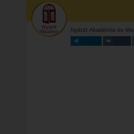
Nyitott Akadémia és Me
Megosztás
Megosztás VK-
n