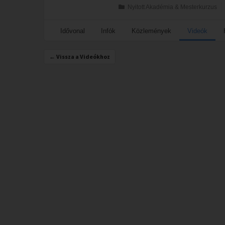
Nyitott Akadémia & Mesterkurzus
Idővonal
Infók
Közlemények
Videók
← Vissza a Videókhoz