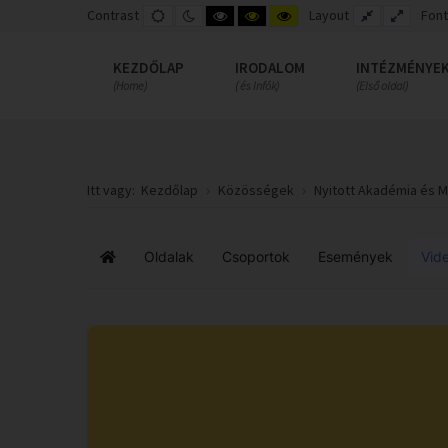
Contrast
DEFAULT
NIGHT
HIGH
HIGH
HIGH
Layout
FIXED
WIDE
Font
MODE
MODE
CONTRAST
CONTRAST
CONTRAST
LAYOUT
LAYOUT
BLACK
BLACK
YELLOW
WHITE
YELLOW
BLACK
KEZDŐLAP
IRODALOM
INTÉZMÉNYE
MODE
MODE
MODE
(Home)
( és Infók)
(Első oldal)
Itt vagy:
Kezdőlap
Közösségek
Nyitott Akadémia és 
Oldalak
Csoportok
Események
Vid
Főoldal