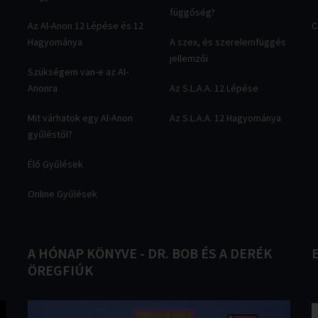
függőség?
Az Al-Anon 12 Lépése és 12
C
Hagyománya
A szex, és szerelemfüggés
jellemzői
Szükségem van-e az Al-
Anonra
Az S.L.A.A. 12 Lépése
Mit várhatok egy Al-Anon
Az S.L.A.A. 12 Hagyománya
gyűléstől?
Élő Gyűlések
Online Gyűlések
A
HÓNAP
KÖNYVE
-
DR.
BOB
ÉS
A
DERÉK
ÖREGFIÚK