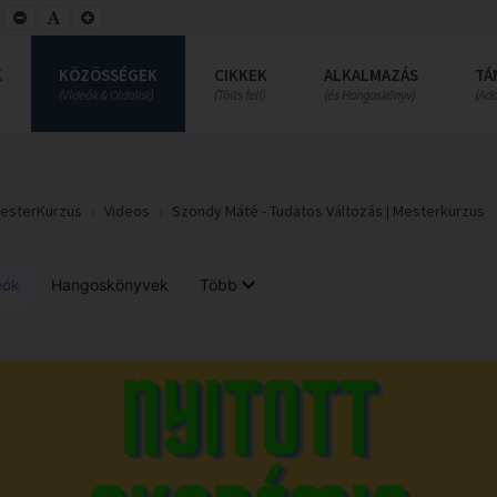
SET
SET
SET
SMALLER
DEFAULT
LARGER
FONT
FONT
FONT
K
KÖZÖSSÉGEK
CIKKEK
ALKALMAZÁS
TÁ
(Videók & Oldalak)
(Tölts fel!)
(és Hangoskönyv)
(Ad
MesterKurzus
Videos
Szondy Máté - Tudatos Változás | Mesterkurzus
eók
Hangoskönyvek
Több