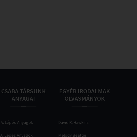
CSABA
TÁRSUNK
EGYÉB
IRODALMAK
ANYAGAI
OLVASMÁNYOK
.A. Lépés Anyagok
David R. Hawkins
.A. Lépés Anyagok
Melody Beattie