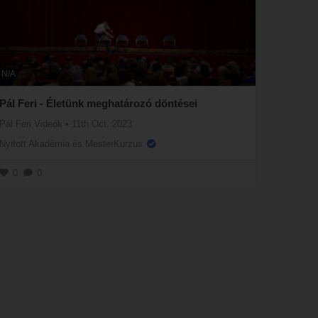
N/A
Pál Feri - Életünk meghatározó döntései
Pál Feri Videók
•
11th Oct, 2023
Nyitott Akadémia és MesterKurzus
0
0