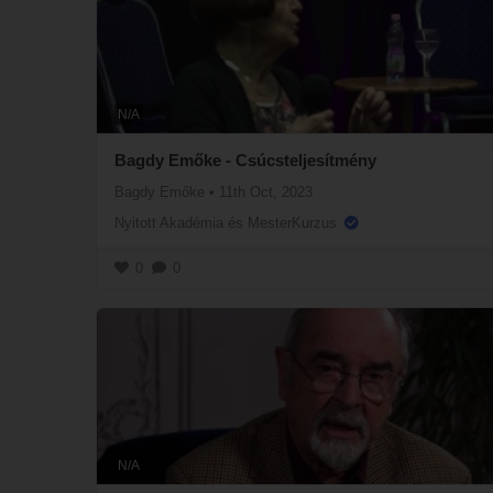
N/A
Bagdy Emőke - Csúcsteljesítmény
Bagdy Emőke
•
11th Oct, 2023
Nyitott Akadémia és MesterKurzus
0
0
N/A