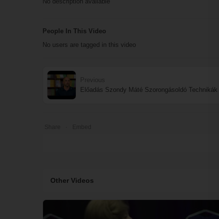
No description available
People In This Video
No users are tagged in this video
Previous
Előadás Szondy Máté Szorongásoldó Technikák
Share
Embed
Other Videos