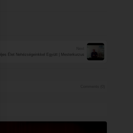
Next
ljes Élet Nehézségeinkkel Együtt | Mesterkurzus
Comments (
0
)