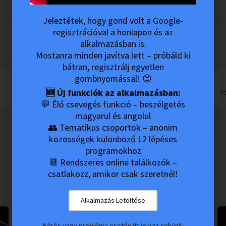
Jeleztétek, hogy gond volt a Google-
regisztrációval a honlapon és az
alkalmazásban is.
Mostanra minden javítva lett – próbáld ki
bátran, regisztrálj egyetlen
gombnyomással! 😊
🆕 Új funkciók az alkalmazásban:
Szondy Máté - Te
💬 Élő csevegés funkció – beszélgetés
magyarul és angolul
👥 Tematikus csoportok – anonim
közösségek különböző 12 lépéses
programokhoz
📆 Rendszeres online találkozók –
csatlakozz, amikor csak szeretnél!
Alkalmazás Letöltése
Kérés vagy probléma esetén itt jelezz nekünk: