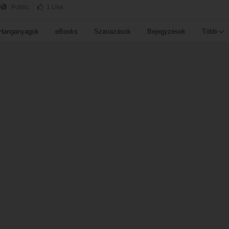
Public
1 Like
Hanganyagok
eBooks
Szavazások
Bejegyzések
Több