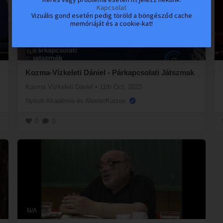
Kapcsolat
Vizuális gond esetén pedig töröld a böngésződ cache
memóriáját és a cookie-kat!
N/A
Kozma-Vízkeleti Dániel - Párkapcsolati Játszmak
Kozma Vízkeleti Dániel
•
11th Oct, 2023
Nyitott Akadémia és MesterKurzus
0
0
N/A