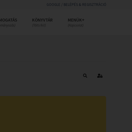
GOOGLE / BELÉPÉS & REGISZTRÁCIÓ
MOGATÁS
KÖNYVTÁR
MENÜK+
ományozás)
(Tölts fel!)
(Kapcsolat)
Keresés
Bejelentkezés