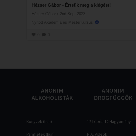
Hézser Gábor - Értsük meg a kiégést!
Hézser Gábor
•
2nd Sep, 2023
Nyitott Akadémia és MesterKurzus
0
0
ANONIM
ANONIM
ALKOHOLISTÁK
DROGFÜGGŐK
Könyvek (hun)
12 Lépés 12 Hagyomány
Pamfletek (hun)
N.A. Videók