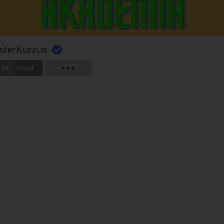
sterKurzus
Email