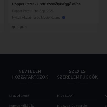
Popper Péter - Érett személyiséggé válás
Popper Péter
•
2nd Sep, 2023
Nyitott Akadémia és MesterKurzus
0
0
NÉVTELEN
SZEX
ÉS
HOZZÁTARTOZÓK
SZERELEMFÜGGŐK
Mi az Al-anon?
Mi az SLAA?
A
Hogyan Működik?
Mi a szex- és szerelmi
E