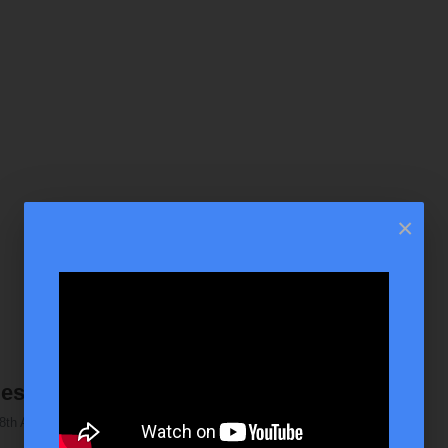
×
Mesterkurzus
8th Aug, 2023
Video Duration: N/A