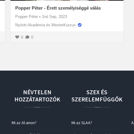
Popper Péter - Érett személyiséggé válás
Popper Péter
•
2nd Sep, 2023
Nyitott Akadémia és MesterKurzus
0
0
NÉVTELEN
SZEX
ÉS
HOZZÁTARTOZÓK
SZERELEMFÜGGŐK
Mi az Al-anon?
Mi az SLAA?
A