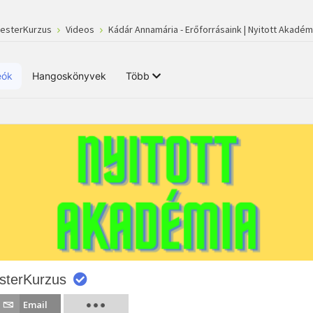
MesterKurzus
Videos
Kádár Annamária - Erőforrásaink | Nyitott Akadém
eók
Hangoskönyvek
Több
sterKurzus
Email