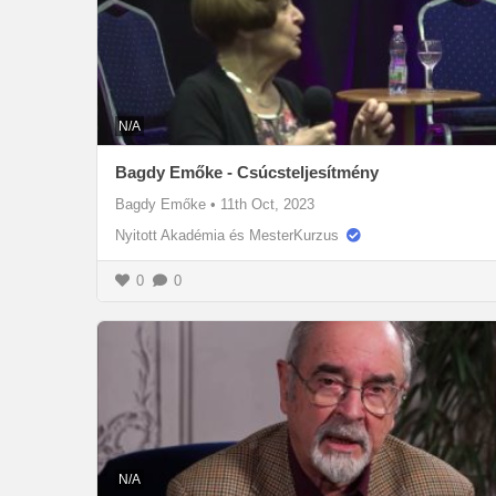
N/A
Bagdy Emőke - Csúcsteljesítmény
Bagdy Emőke
•
11th Oct, 2023
Nyitott Akadémia és MesterKurzus
0
0
N/A