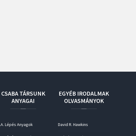
CSABA
TÁRSUNK
EGYÉB
IRODALMAK
ANYAGAI
OLVASMÁNYOK
.A. Lépés Anyagok
David R. Hawkins