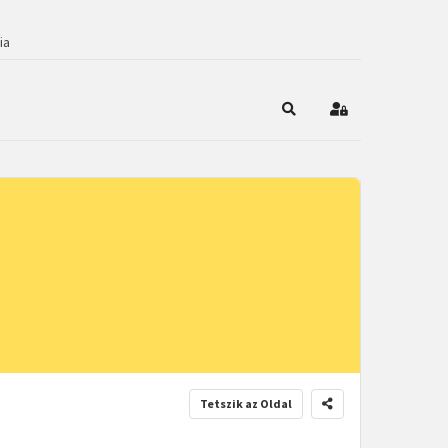
ia
Keresés
Bejelentkezés
Tetszik az Oldal