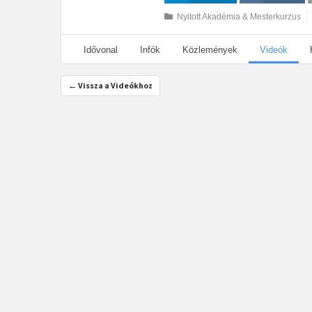
Megosztás
Megosztás VK-
Nyitott Akadémia & Mesterkurzus
n
Idővonal
Infók
Közlemények
Videók
← Vissza a Videókhoz