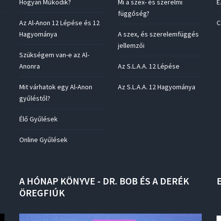
Hogyan Működik?
Mi a szex- és szerelmi
E
függőség?
Az Al-Anon 12 Lépése és 12
C
Hagyománya
A szex, és szerelemfüggés
jellemzői
Szükségem van-e az Al-
Anonra
Az S.L.A.A. 12 Lépése
Mit várhatok egy Al-Anon
Az S.L.A.A. 12 Hagyománya
gyűléstől?
Élő Gyűlések
Online Gyűlések
A
HÓNAP
KÖNYVE
-
DR.
BOB
ÉS
A
DERÉK
ÖREGFIÚK