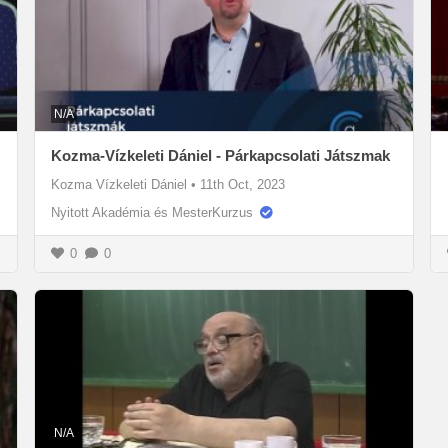
N/A
Kozma-Vízkeleti Dániel - Párkapcsolati Játszmak
Kozma Vízkeleti Dániel
•
11th Oct, 2023
Nyitott Akadémia és MesterKurzus
0
0
N/A