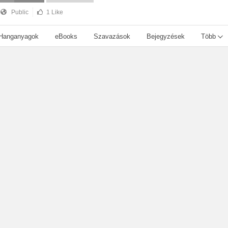
Public
1 Like
Hanganyagok
eBooks
Szavazások
Bejegyzések
Több