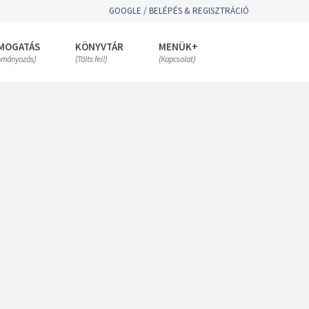
GOOGLE / BELÉPÉS & REGISZTRÁCIÓ
MOGATÁS
KÖNYVTÁR
MENÜK+
ományozás)
(Tölts fel!)
(Kapcsolat)