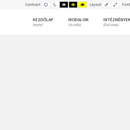
Contrast
DEFAULT
NIGHT
HIGH
HIGH
HIGH
Layout
FIXED
WIDE
Font
MODE
MODE
CONTRAST
CONTRAST
CONTRAST
LAYOUT
LAYOUT
BLACK
BLACK
YELLOW
WHITE
YELLOW
BLACK
KEZDŐLAP
IRODALOM
INTÉZMÉNYE
MODE
MODE
MODE
(Home)
( és Infók)
(Első oldal)