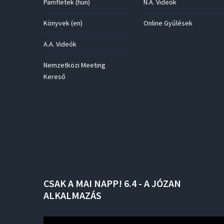
Pamfletek (hun)
N.A. Videók
Könyvek (en)
Online Gyűlések
A.A. Videók
Nemzetközi Meeting
Kereső
CSAK
A
MAI
NAPP!
6.4
-
A
JÓZAN
ALKALMAZÁS