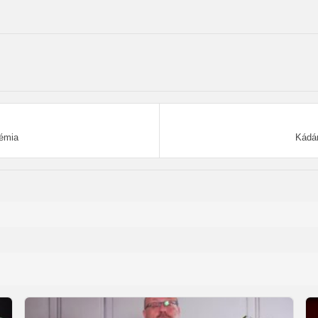
démia
Kádár