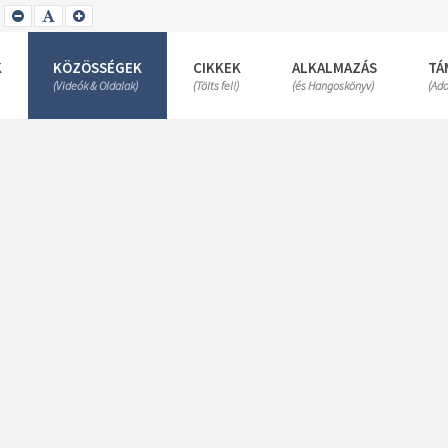
SET
SET
SET
SMALLER
DEFAULT
LARGER
FONT
FONT
FONT
K
KÖZÖSSÉGEK
CIKKEK
ALKALMAZÁS
TÁ
(Videók & Oldalak)
(Tölts fel!)
(és Hangoskönyv)
(Ad