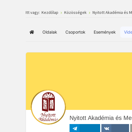
Itt vagy:
Kezdőlap
Közösségek
Nyitott Akadémia és 
Oldalak
Csoportok
Események
Vid
Főoldal
Nyitott Akadémia és Me