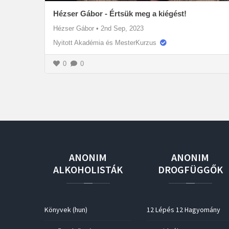
Hézser Gábor - Értsük meg a kiégést!
Hézser Gábor
•
2nd Sep, 2023
Nyitott Akadémia és MesterKurzus
0
0
ANONIM
ANONIM
ALKOHOLISTÁK
DROGFÜGGŐK
Könyvek (hun)
12 Lépés 12 Hagyomány