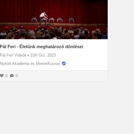
N/A
Pál Feri - Életünk meghatározó döntései
Pál Feri Videók
•
11th Oct, 2023
Nyitott Akadémia és MesterKurzus
0
0