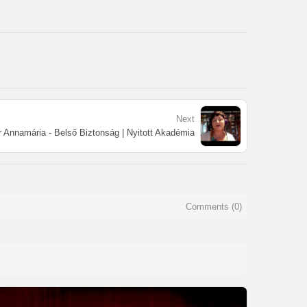
Next
 Annamária - Belső Biztonság | Nyitott Akadémia
Comments (
0
)