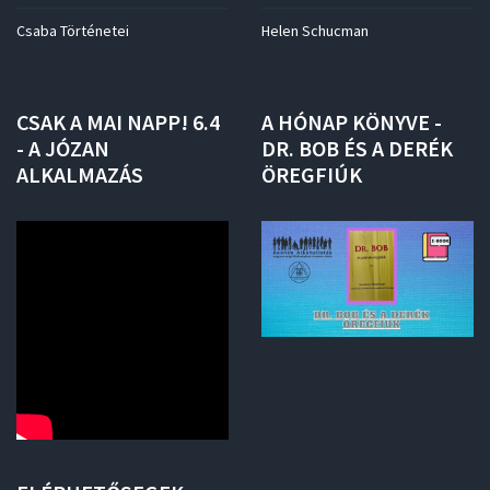
Csaba Történetei
Helen Schucman
CSAK
A
MAI
NAPP!
6.4
A
HÓNAP
KÖNYVE
-
-
A
JÓZAN
DR.
BOB
ÉS
A
DERÉK
ALKALMAZÁS
ÖREGFIÚK