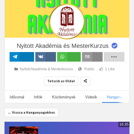
Nyitott Akadémia és MesterKurzus
Megosztás
Megosztás
Megosztás
Email
Nyitott Akadémia & Mesterkurzus
Public
1 Like
VK-n
Tetszik az Oldal
Idővonal
Infók
Közlemények
Videók
Hanganyagok
← Vissza a Hanganyagokhoz
16:35