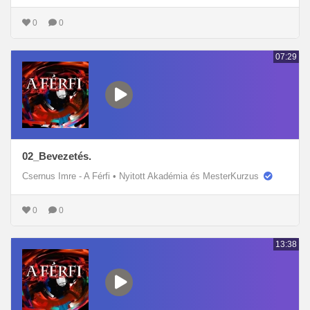
0
0
07:29
02_Bevezetés.
Csernus Imre - A Férfi
•
Nyitott Akadémia és MesterKurzus
0
0
13:38