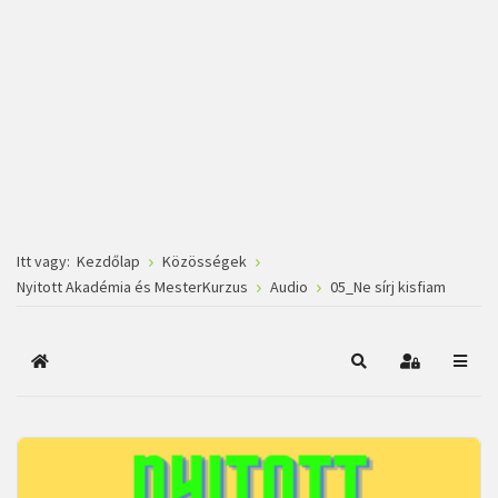
Itt vagy:
Kezdőlap
Közösségek
Nyitott Akadémia és MesterKurzus
Audio
05_Ne sírj kisfiam
Főoldal
Keresés
Bejelentkez