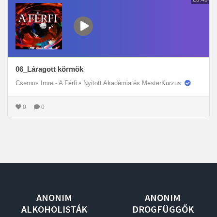
06_Láragott körmök
Csernus Imre - A Férfi
•
Nyitott Akadémia és MesterKurzus
0
0
ANONIM
ANONIM
ALKOHOLISTÁK
DROGFÜGGŐK