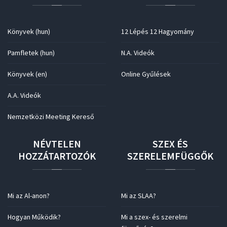
Könyvek (hun)
12 Lépés 12 Hagyomány
Pamfletek (hun)
N.A. Videók
Könyvek (en)
Online Gyűlések
A.A. Videók
Nemzetközi Meeting Kereső
NÉVTELEN
SZEX
ÉS
HOZZÁTARTOZÓK
SZERELEMFÜGGŐK
Mi az Al-anon?
Mi az SLAA?
Hogyan Működik?
Mi a szex- és szerelmi