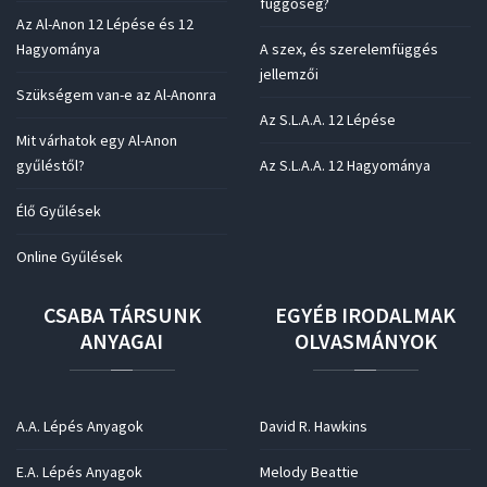
függőség?
Az Al-Anon 12 Lépése és 12
Hagyománya
A szex, és szerelemfüggés
jellemzői
Szükségem van-e az Al-Anonra
Az S.L.A.A. 12 Lépése
Mit várhatok egy Al-Anon
gyűléstől?
Az S.L.A.A. 12 Hagyománya
Élő Gyűlések
Online Gyűlések
CSABA
TÁRSUNK
EGYÉB
IRODALMAK
ANYAGAI
OLVASMÁNYOK
A.A. Lépés Anyagok
David R. Hawkins
E.A. Lépés Anyagok
Melody Beattie