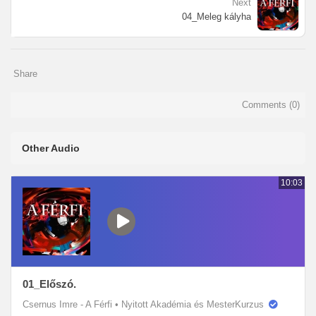
Next
04_Meleg kályha
Share
Comments (
0
)
Other Audio
10:03
01_Előszó.
Csernus Imre - A Férfi
•
Nyitott Akadémia és MesterKurzus