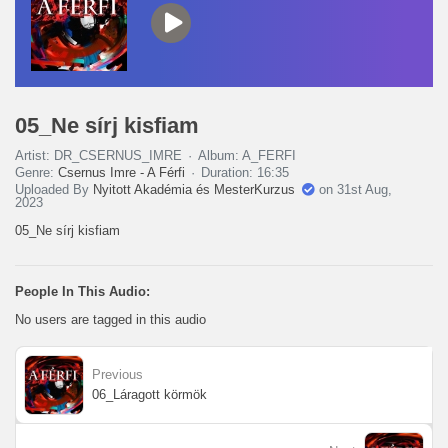
05_Ne sírj kisfiam
Artist: DR_CSERNUS_IMRE
Album: A_FERFI
Genre:
Csernus Imre - A Férfi
Duration: 16:35
Uploaded By
Nyitott Akadémia és MesterKurzus
on 31st Aug,
2023
05_Ne sírj kisfiam
People In This Audio:
No users are tagged in this audio
Previous
06_Láragott körmök