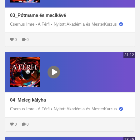
03_Pótmama és macikávé
Csernus Imre - A Férfi
•
Nyitott Akadémia és MesterKurzus
0
0
31:12
04_Meleg kályha
Csernus Imre - A Férfi
•
Nyitott Akadémia és MesterKurzus
0
0
23:45