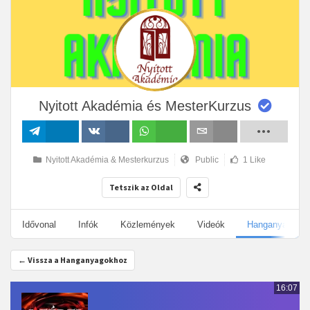
Nyitott Akadémia és MesterKurzus
Megosztás
Megosztás
Megosztás
Email
Nyitott Akadémia & Mesterkurzus
Public
1 Like
VK-n
Tetszik az Oldal
Idővonal
Infók
Közlemények
Videók
Hanganyagok
← Vissza a Hanganyagokhoz
16:07