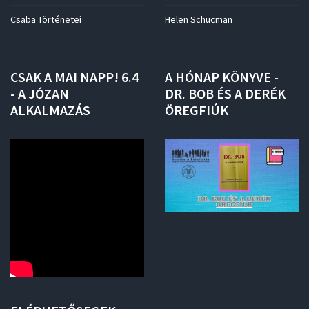
Csaba Történetei
Helen Schucman
CSAK
A
MAI
NAPP!
6.4
A
HÓNAP
KÖNYVE
-
-
A
JÓZAN
DR.
BOB
ÉS
A
DERÉK
ALKALMAZÁS
ÖREGFIÚK