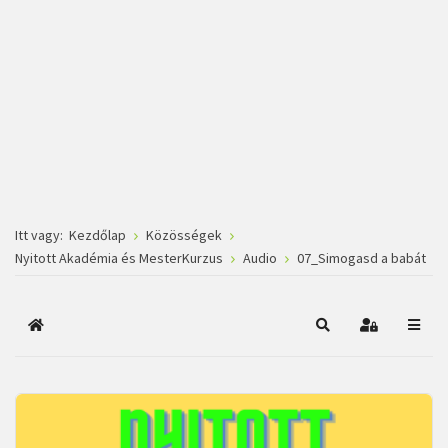
Itt vagy:
Kezdőlap
Közösségek
Nyitott Akadémia és MesterKurzus
Audio
07_Simogasd a babát
Főoldal
Keresés
Bejelentkez