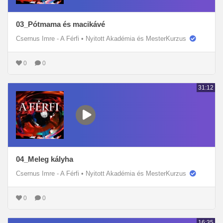
03_Pótmama és macikávé
Csernus Imre - A Férfi
•
Nyitott Akadémia és MesterKurzus
0
0
31:12
04_Meleg kályha
Csernus Imre - A Férfi
•
Nyitott Akadémia és MesterKurzus
0
0
16:35