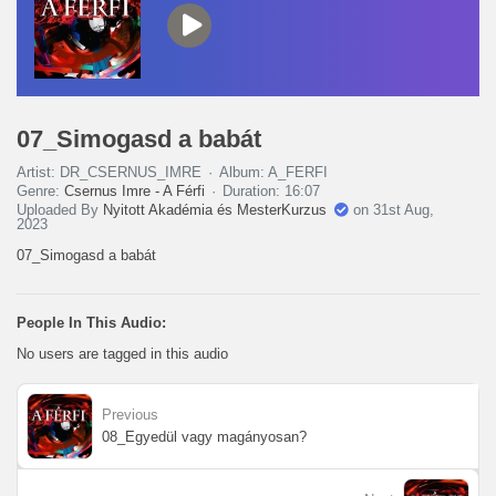
07_Simogasd a babát
Artist: DR_CSERNUS_IMRE
Album: A_FERFI
Genre:
Csernus Imre - A Férfi
Duration: 16:07
Uploaded By
Nyitott Akadémia és MesterKurzus
on 31st Aug,
2023
07_Simogasd a babát
People In This Audio:
No users are tagged in this audio
Previous
08_Egyedül vagy magányosan?