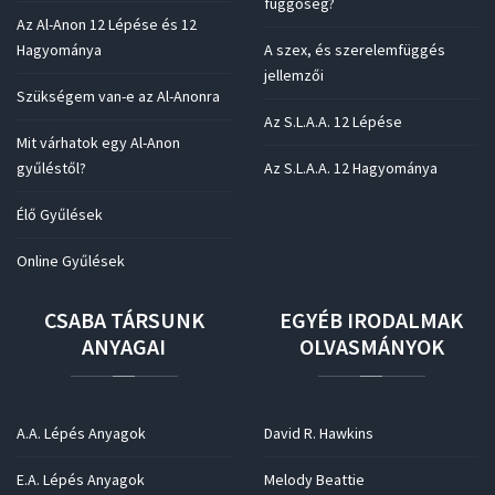
függőség?
Az Al-Anon 12 Lépése és 12
Hagyománya
A szex, és szerelemfüggés
jellemzői
Szükségem van-e az Al-Anonra
Az S.L.A.A. 12 Lépése
Mit várhatok egy Al-Anon
gyűléstől?
Az S.L.A.A. 12 Hagyománya
Élő Gyűlések
Online Gyűlések
CSABA
TÁRSUNK
EGYÉB
IRODALMAK
ANYAGAI
OLVASMÁNYOK
A.A. Lépés Anyagok
David R. Hawkins
E.A. Lépés Anyagok
Melody Beattie