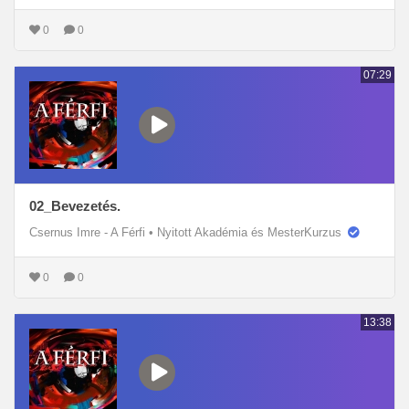
0
0
07:29
02_Bevezetés.
Csernus Imre - A Férfi
•
Nyitott Akadémia és MesterKurzus
0
0
13:38