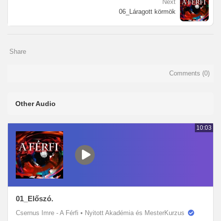
Next
06_Láragott körmök
Share
Comments (
0
)
Other Audio
10:03
01_Előszó.
Csernus Imre - A Férfi
•
Nyitott Akadémia és MesterKurzus