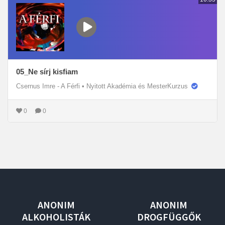
05_Ne sírj kisfiam
Csernus Imre - A Férfi
•
Nyitott Akadémia és MesterKurzus
0
0
ANONIM
ANONIM
ALKOHOLISTÁK
DROGFÜGGŐK