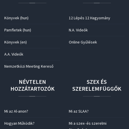
Könyvek (hun)
12 Lépés 12 Hagyomány
Pamfletek (hun)
N.A. Videók
Könyvek (en)
Online Gyűlések
A.A. Videók
Nemzetközi Meeting Kereső
NÉVTELEN
SZEX
ÉS
HOZZÁTARTOZÓK
SZERELEMFÜGGŐK
Mi az Al-anon?
Mi az SLAA?
Hogyan Működik?
Mi a szex- és szerelmi