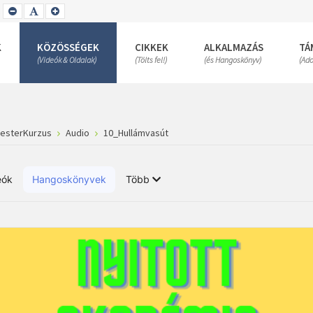
SET
SET
SET
SMALLER
DEFAULT
LARGER
FONT
FONT
FONT
K
KÖZÖSSÉGEK
CIKKEK
ALKALMAZÁS
TÁ
(Videók & Oldalak)
(Tölts fel!)
(és Hangoskönyv)
(Ad
MesterKurzus
Audio
10_Hullámvasút
eók
Hangoskönyvek
Több