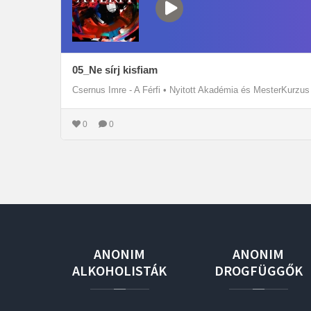
05_Ne sírj kisfiam
Csernus Imre - A Férfi
•
Nyitott Akadémia és MesterKurzus
0
0
ANONIM
ANONIM
ALKOHOLISTÁK
DROGFÜGGŐK