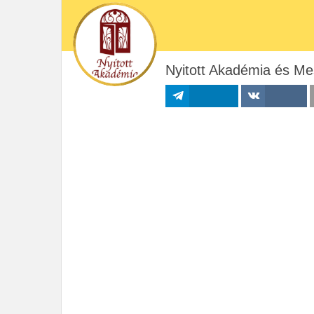
Nyitott Akadémia és Me
Megosztás
Megosztás VK-
n