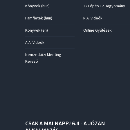
Könyvek (hun)
12 Lépés 12 Hagyomány
Pamfletek (hun)
N.A. Videók
Könyvek (en)
Online Gyűlések
A.A. Videók
Nemzetközi Meeting
Kereső
CSAK
A
MAI
NAPP!
6.4
-
A
JÓZAN