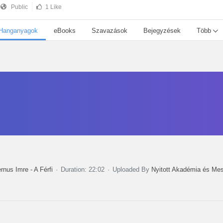
Public
1 Like
Hanganyagok
eBooks
Szavazások
Bejegyzések
Több
rnus Imre - A Férfi
Duration: 22:02
Uploaded By
Nyitott Akadémia és Me