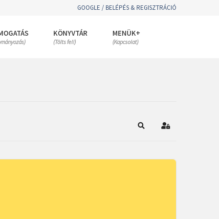
GOOGLE / BELÉPÉS & REGISZTRÁCIÓ
MOGATÁS
KÖNYVTÁR
MENÜK+
ományozás)
(Tölts fel!)
(Kapcsolat)
Keresés
Bejelentkezés