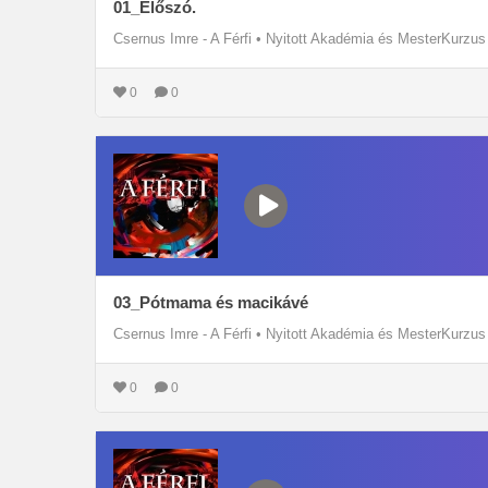
01_Előszó.
Csernus Imre - A Férfi
•
Nyitott Akadémia és MesterKurzus
0
0
03_Pótmama és macikávé
Csernus Imre - A Férfi
•
Nyitott Akadémia és MesterKurzus
0
0