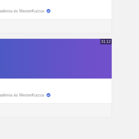
kadémia és MesterKurzus
31:12
kadémia és MesterKurzus