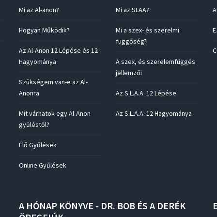
Mi az Al-anon?
Mi az SLAA?
A
Hogyan Működik?
Mi a szex- és szerelmi
E
függőség?
Az Al-Anon 12 Lépése és 12
C
Hagyománya
A szex, és szerelemfüggés
jellemzői
Szükségem van-e az Al-
Anonra
Az S.L.A.A. 12 Lépése
Mit várhatok egy Al-Anon
Az S.L.A.A. 12 Hagyománya
gyűléstől?
Élő Gyűlések
Online Gyűlések
A
HÓNAP
KÖNYVE
-
DR.
BOB
ÉS
A
DERÉK