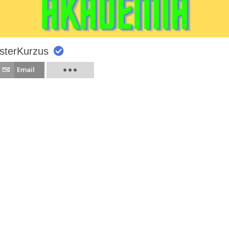
sterKurzus
Email