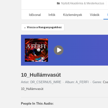
Nyitott Akadémia & Mesterkurzus
Idővonal
Infók
Közlemények
Videók
← Vissza a Hanganyagokhoz
10_Hullámvasút
Artist: DR_CSERNUS_IMRE
Album: A_FERFI
Genre:
Cse
10_Hullámvasút
People In This Audio: