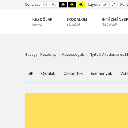
Contrast
DEFAULT
NIGHT
HIGH
HIGH
HIGH
Layout
FIXED
WIDE
Font
MODE
MODE
CONTRAST
CONTRAST
CONTRAST
LAYOUT
LAYOUT
BLACK
BLACK
YELLOW
WHITE
YELLOW
BLACK
KEZDŐLAP
IRODALOM
INTÉZMÉNYE
MODE
MODE
MODE
(Home)
( és Infók)
(Első oldal)
Itt vagy:
Kezdőlap
Közösségek
Nyitott Akadémia és 
Oldalak
Csoportok
Események
Vid
Főoldal