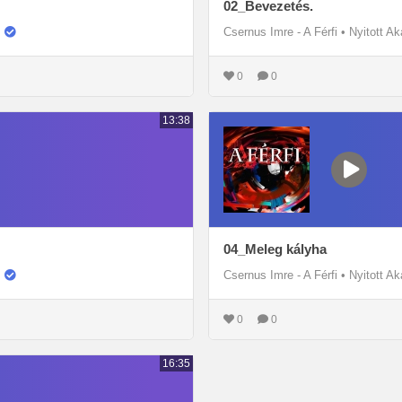
02_Bevezetés.
Csernus Imre - A Férfi
•
Nyitott A
0
0
13:38
04_Meleg kályha
Csernus Imre - A Férfi
•
Nyitott A
0
0
16:35