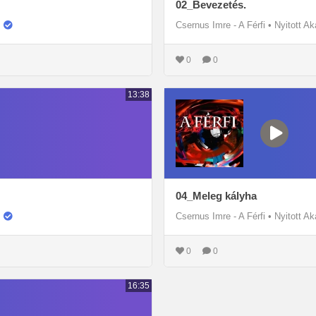
02_Bevezetés.
Csernus Imre - A Férfi
•
Nyitott A
0
0
13:38
04_Meleg kályha
Csernus Imre - A Férfi
•
Nyitott A
0
0
16:35