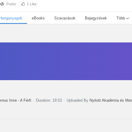
Public
1 Like
Hanganyagok
eBooks
Szavazások
Bejegyzések
Több
rnus Imre - A Férfi
Duration: 18:53
Uploaded By
Nyitott Akadémia és Me