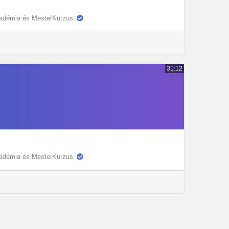
kadémia és MesterKurzus
31:12
kadémia és MesterKurzus