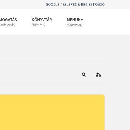
GOOGLE / BELÉPÉS & REGISZTRÁCIÓ
MOGATÁS
KÖNYVTÁR
MENÜK+
ományozás)
(Tölts fel!)
(Kapcsolat)
Keresés
Bejelentkezés