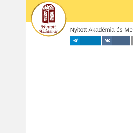
Nyitott Akadémia és Me
Megosztás
Megosztás VK-
n