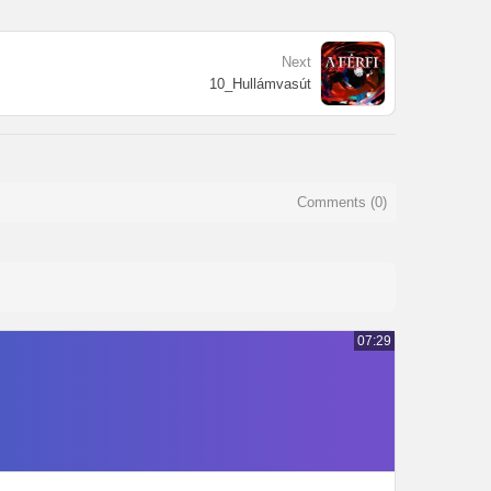
Next
10_Hullámvasút
Comments (
0
)
07:29