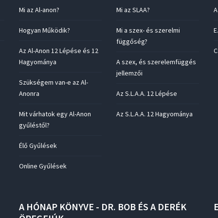
Mi az Al-anon?
Mi az SLAA?
A
Hogyan Működik?
Mi a szex- és szerelmi
E
függőség?
Az Al-Anon 12 Lépése és 12
C
Hagyománya
A szex, és szerelemfüggés
jellemzői
Szükségem van-e az Al-
Anonra
Az S.L.A.A. 12 Lépése
Mit várhatok egy Al-Anon
Az S.L.A.A. 12 Hagyománya
gyűléstől?
Élő Gyűlések
Online Gyűlések
A
HÓNAP
KÖNYVE
-
DR.
BOB
ÉS
A
DERÉK