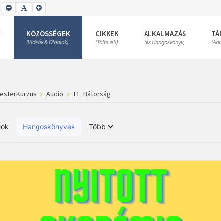
SET
SET
SET
SMALLER
DEFAULT
LARGER
FONT
FONT
FONT
K
KÖZÖSSÉGEK
CIKKEK
ALKALMAZÁS
TÁ
(Videók & Oldalak)
(Tölts fel!)
(és Hangoskönyv)
(Ad
MesterKurzus
Audio
11_Bátorság
eók
Hangoskönyvek
Több