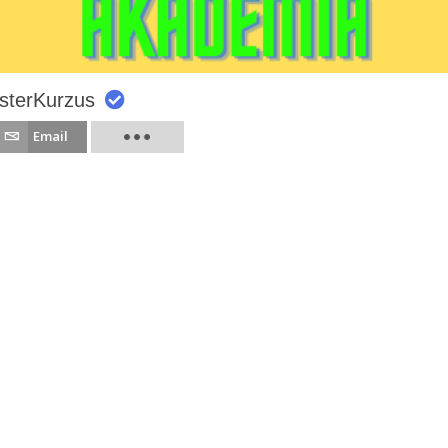
sterKurzus
Email