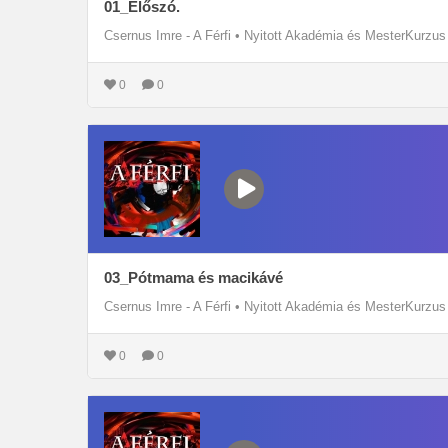
01_Előszó.
Csernus Imre - A Férfi
•
Nyitott Akadémia és MesterKurzus
0
0
03_Pótmama és macikávé
Csernus Imre - A Férfi
•
Nyitott Akadémia és MesterKurzus
0
0