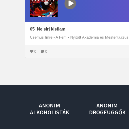
05_Ne sírj kisfiam
Csernus Imre - A Férfi
•
Nyitott Akadémia és MesterKurzus
0
0
ANONIM
ANONIM
ALKOHOLISTÁK
DROGFÜGGŐK