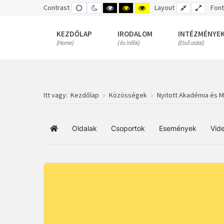
Contrast
DEFAULT
NIGHT
HIGH
HIGH
HIGH
Layout
FIXED
WIDE
Font
MODE
MODE
CONTRAST
CONTRAST
CONTRAST
LAYOUT
LAYOUT
BLACK
BLACK
YELLOW
WHITE
YELLOW
BLACK
KEZDŐLAP
IRODALOM
INTÉZMÉNYE
MODE
MODE
MODE
(Home)
( és Infók)
(Első oldal)
Itt vagy:
Kezdőlap
Közösségek
Nyitott Akadémia és 
Oldalak
Csoportok
Események
Vid
Főoldal