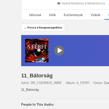
Nyitott Akadémia & Mesterkurzus
Idővonal
Infók
Közlemények
Videók
← Vissza a Hanganyagokhoz
11_Bátorság
Artist: DR_CSERNUS_IMRE
Album: A_FERFI
Genre:
Cse
11_Bátorság
People In This Audio: