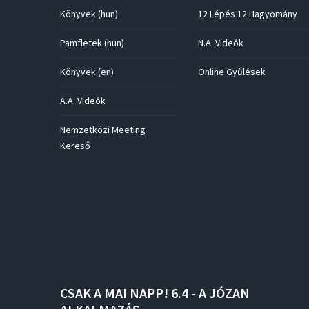
Könyvek (hun)
12 Lépés 12 Hagyomány
Pamfletek (hun)
N.A. Videók
Könyvek (en)
Online Gyűlések
A.A. Videók
Nemzetközi Meeting
Kereső
CSAK
A
MAI
NAPP!
6.4
-
A
JÓZAN