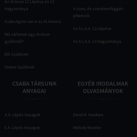
Az Al-Anon 12 Lépése és 12
Hagyománya
A szex, és szerelemfüggés
jellemzői
Szükségem van-e az Al-Anonra
Az S.L.A.A. 12 Lépése
Mit várhatok egy Al-Anon
gyűléstől?
Az S.L.A.A. 12 Hagyománya
Élő Gyűlések
Online Gyűlések
CSABA
TÁRSUNK
EGYÉB
IRODALMAK
ANYAGAI
OLVASMÁNYOK
A.A. Lépés Anyagok
David R. Hawkins
E.A. Lépés Anyagok
Melody Beattie