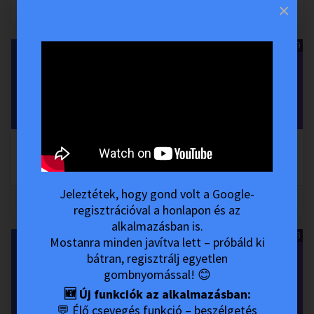
×
0
0
07:29
02_Bevezetés.
Csernus Imre - A Férfi
•
Nyitott Akadémia és MesterKurzus
Jeleztétek, hogy gond volt a Google-
0
0
regisztrációval a honlapon és az
alkalmazásban is.
13:38
Mostanra minden javítva lett – próbáld ki
bátran, regisztrálj egyetlen
gombnyomással! 😊
🆕 Új funkciók az alkalmazásban:
💬 Élő csevegés funkció – beszélgetés