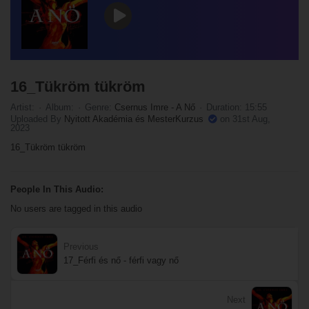
16_Tükröm tükröm
Artist:
Album:
Genre:
Csernus Imre - A Nő
Duration: 15:55
Uploaded By
Nyitott Akadémia és MesterKurzus
on 31st Aug,
2023
16_Tükröm tükröm
People In This Audio:
No users are tagged in this audio
Previous
17_Férfi és nő - férfi vagy nő
Next