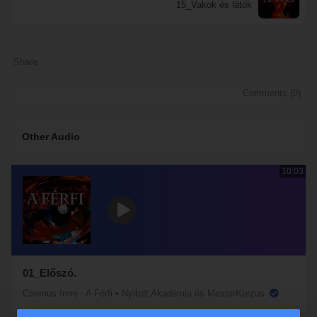
15_Vakok és látók
Share
Comments (
0
)
Other Audio
10:03
01_Előszó.
Csernus Imre - A Férfi
•
Nyitott Akadémia és MesterKurzus