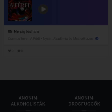
05_Ne sírj kisfiam
Csernus Imre - A Férfi
•
Nyitott Akadémia és MesterKurzus
0
0
ANONIM
ANONIM
ALKOHOLISTÁK
DROGFÜGGŐK