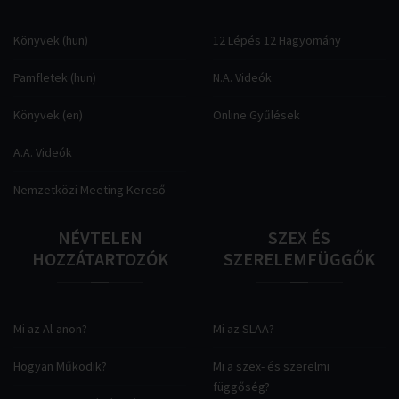
Könyvek (hun)
12 Lépés 12 Hagyomány
Pamfletek (hun)
N.A. Videók
Könyvek (en)
Online Gyűlések
A.A. Videók
Nemzetközi Meeting Kereső
NÉVTELEN
SZEX
ÉS
HOZZÁTARTOZÓK
SZERELEMFÜGGŐK
Mi az Al-anon?
Mi az SLAA?
Hogyan Működik?
Mi a szex- és szerelmi
függőség?