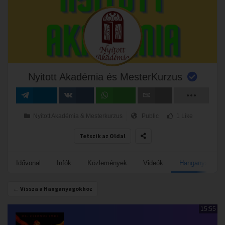
Nyitott Akadémia és MesterKurzus
Megosztás
Megosztás
Megosztás
Email
Nyitott Akadémia & Mesterkurzus
Public
1 Like
VK-n
Tetszik az Oldal
Idővonal
Infók
Közlemények
Videók
Hanganyagok
← Vissza a Hanganyagokhoz
15:55