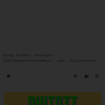
Itt vagy:
Kezdőlap
Közösségek
Nyitott Akadémia és MesterKurzus
Audio
16_Tükröm tükröm
Főoldal
Keresés
Bejelentkez