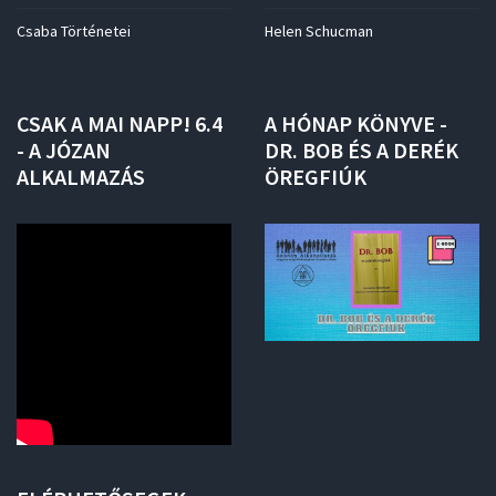
Csaba Történetei
Helen Schucman
CSAK
A
MAI
NAPP!
6.4
A
HÓNAP
KÖNYVE
-
-
A
JÓZAN
DR.
BOB
ÉS
A
DERÉK
ALKALMAZÁS
ÖREGFIÚK