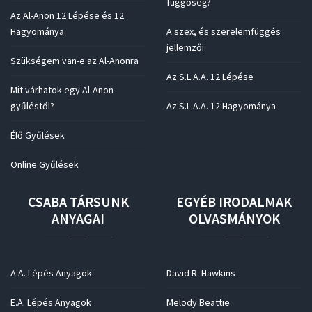
függőség?
Az Al-Anon 12 Lépése és 12
Hagyománya
A szex, és szerelemfüggés
jellemzői
Szükségem van-e az Al-Anonra
Az S.L.A.A. 12 Lépése
Mit várhatok egy Al-Anon
gyűléstől?
Az S.L.A.A. 12 Hagyománya
Élő Gyűlések
Online Gyűlések
CSABA
TÁRSUNK
EGYÉB
IRODALMAK
ANYAGAI
OLVASMÁNYOK
A.A. Lépés Anyagok
David R. Hawkins
E.A. Lépés Anyagok
Melody Beattie