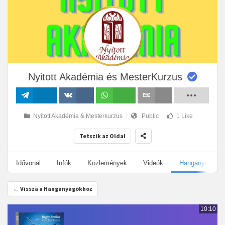
Nyitott Akadémia és MesterKurzus
Megosztás
Megosztás
Megosztás
Email
Nyitott Akadémia & Mesterkurzus
Public
1 Like
VK-n
Tetszik az Oldal
Idővonal
Infók
Közlemények
Videók
Hanganyagok
← Vissza a Hanganyagokhoz
10:10