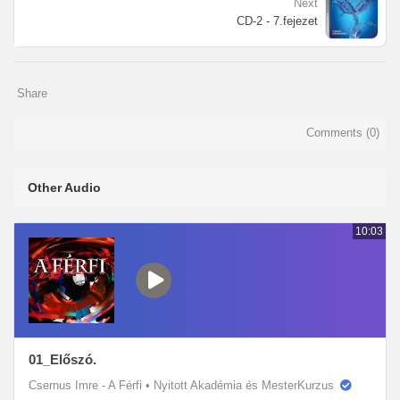
Next
CD-2 - 7.fejezet
Share
Comments (
0
)
Other Audio
10:03
01_Előszó.
Csernus Imre - A Férfi
•
Nyitott Akadémia és MesterKurzus