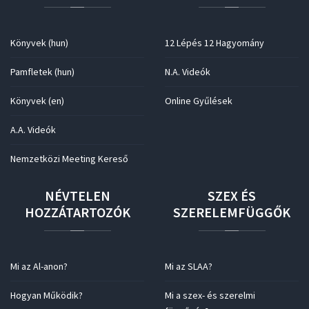
Könyvek (hun)
12 Lépés 12 Hagyomány
Pamfletek (hun)
N.A. Videók
Könyvek (en)
Online Gyűlések
A.A. Videók
Nemzetközi Meeting Kereső
NÉVTELEN
SZEX
ÉS
HOZZÁTARTOZÓK
SZERELEMFÜGGŐK
Mi az Al-anon?
Mi az SLAA?
Hogyan Működik?
Mi a szex- és szerelmi