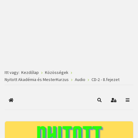
Itt vagy:
Kezdőlap
Közösségek
Nyitott Akadémia és MesterKurzus
Audio
CD-2 - 8.fejezet
Főoldal
Keresés
Bejelentkez