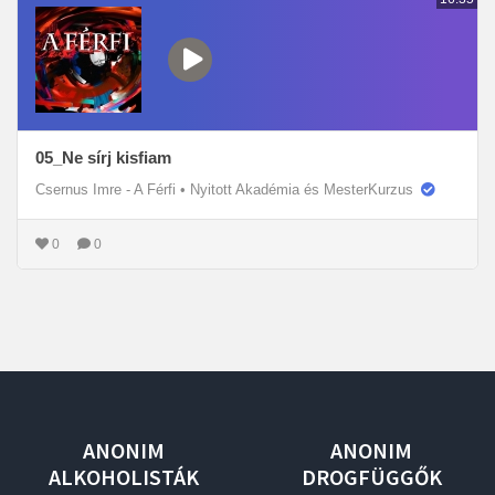
05_Ne sírj kisfiam
Csernus Imre - A Férfi
•
Nyitott Akadémia és MesterKurzus
0
0
ANONIM
ANONIM
ALKOHOLISTÁK
DROGFÜGGŐK