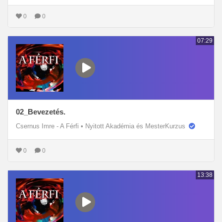
0
0
07:29
02_Bevezetés.
Csernus Imre - A Férfi
•
Nyitott Akadémia és MesterKurzus
0
0
13:38