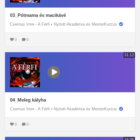
03_Pótmama és macikávé
Csernus Imre - A Férfi
•
Nyitott Akadémia és MesterKurzus
0
0
31:12
04_Meleg kályha
Csernus Imre - A Férfi
•
Nyitott Akadémia és MesterKurzus
0
0
16:35