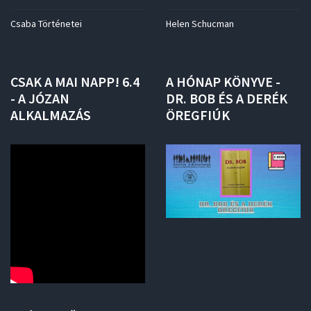
Csaba Történetei
Helen Schucman
CSAK
A
MAI
NAPP!
6.4
A
HÓNAP
KÖNYVE
-
-
A
JÓZAN
DR.
BOB
ÉS
A
DERÉK
ALKALMAZÁS
ÖREGFIÚK