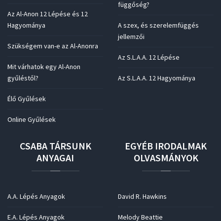
függőség?
Az Al-Anon 12 Lépése és 12
Hagyománya
A szex, és szerelemfüggés
jellemzői
Szükségem van-e az Al-Anonra
Az S.L.A.A. 12 Lépése
Mit várhatok egy Al-Anon
gyűléstől?
Az S.L.A.A. 12 Hagyománya
Élő Gyűlések
Online Gyűlések
CSABA
TÁRSUNK
EGYÉB
IRODALMAK
ANYAGAI
OLVASMÁNYOK
A.A. Lépés Anyagok
David R. Hawkins
E.A. Lépés Anyagok
Melody Beattie