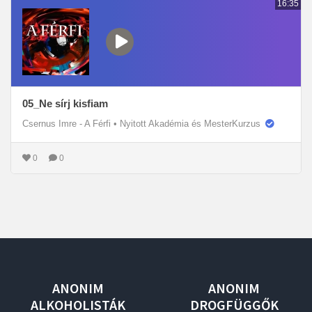
16:35
05_Ne sírj kisfiam
Csernus Imre - A Férfi
•
Nyitott Akadémia és MesterKurzus
0
0
ANONIM
ANONIM
ALKOHOLISTÁK
DROGFÜGGŐK