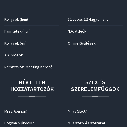
Könyvek (hun)
12 Lépés 12 Hagyomány
Pamfletek (hun)
N.A. Videók
Könyvek (en)
Online Gyűlések
A.A. Videók
Nemzetközi Meeting Kereső
NÉVTELEN
SZEX
ÉS
HOZZÁTARTOZÓK
SZERELEMFÜGGŐK
Mi az Al-anon?
Mi az SLAA?
Hogyan Működik?
Mi a szex- és szerelmi