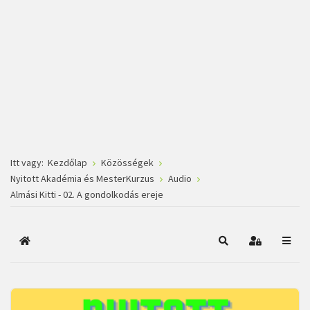
Itt vagy:
Kezdőlap
Közösségek
Nyitott Akadémia és MesterKurzus
Audio
Almási Kitti - 02. A gondolkodás ereje
Főoldal
Keresés
Bejelentkez