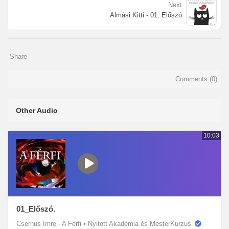
Next
Almási Kitti - 01. Előszó
Share
Comments (
0
)
Other Audio
10:03
01_Előszó.
Csernus Imre - A Férfi
•
Nyitott Akadémia és MesterKurzus