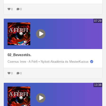
0
0
07:29
02_Bevezetés.
Csernus Imre - A Férfi
•
Nyitott Akadémia és MesterKurzus
0
0
13:38