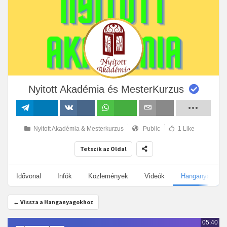
Nyitott Akadémia és MesterKurzus
Megosztás
Megosztás
Megosztás
Email
Nyitott Akadémia & Mesterkurzus
Public
1 Like
VK-n
Tetszik az Oldal
Idővonal
Infók
Közlemények
Videók
Hanganyagok
← Vissza a Hanganyagokhoz
05:40