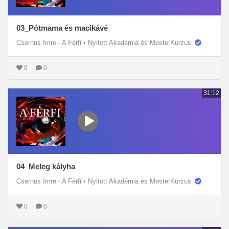
03_Pótmama és macikávé
Csernus Imre - A Férfi
•
Nyitott Akadémia és MesterKurzus
0
0
31:12
04_Meleg kályha
Csernus Imre - A Férfi
•
Nyitott Akadémia és MesterKurzus
0
0