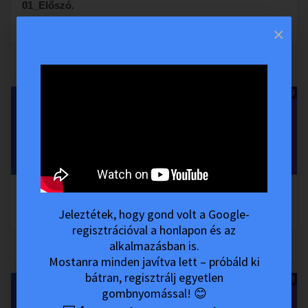
01_Előszó.
Csernus Imre - A Férfi
•
Nyitott Akadémia és MesterKurzus
×
0
0
07:29
02_Bevezetés.
Jeleztétek, hogy gond volt a Google-
Csernus Imre - A Férfi
•
Nyitott Akadémia és MesterKurzus
regisztrációval a honlapon és az
alkalmazásban is.
0
0
Mostanra minden javítva lett – próbáld ki
bátran, regisztrálj egyetlen
13:38
gombnyomással! 😊