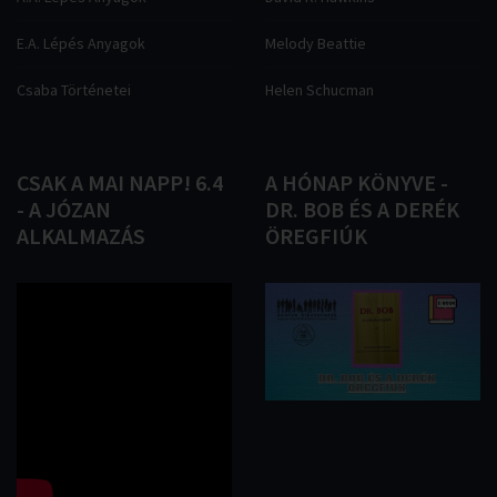
E.A. Lépés Anyagok
Melody Beattie
Csaba Történetei
Helen Schucman
CSAK
A
MAI
NAPP!
6.4
A
HÓNAP
KÖNYVE
-
-
A
JÓZAN
DR.
BOB
ÉS
A
DERÉK
ALKALMAZÁS
ÖREGFIÚK