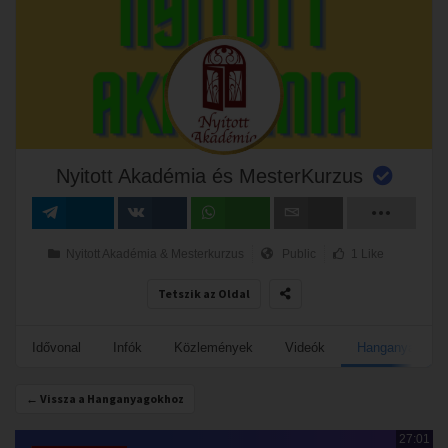
Nyitott Akadémia és MesterKurzus
Megosztás
Megosztás
Megosztás
Email
Nyitott Akadémia & Mesterkurzus
Public
1 Like
VK-n
Tetszik az Oldal
Idővonal
Infók
Közlemények
Videók
Hanganyagok
← Vissza a Hanganyagokhoz
27:01