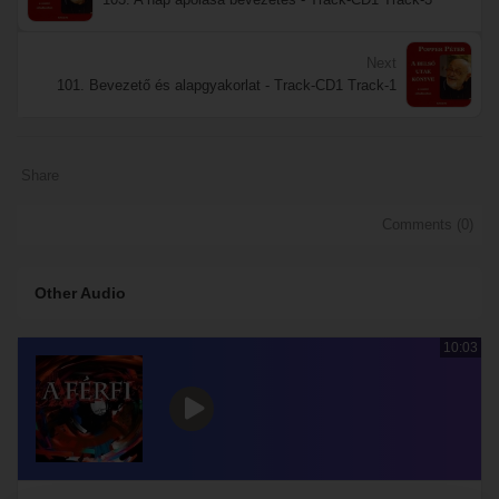
Next
101. Bevezető és alapgyakorlat - Track-CD1 Track-1
Share
Comments (
0
)
Other Audio
10:03