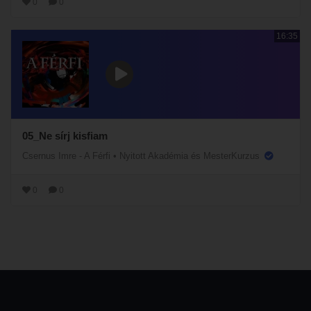
0
0
16:35
05_Ne sírj kisfiam
Csernus Imre - A Férfi
•
Nyitott Akadémia és MesterKurzus
0
0