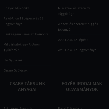
Hogyan Működik?
Mi a szex- és szerelmi
függőség?
Az Al-Anon 12 Lépése és 12
Hagyománya
A szex, és szerelemfüggés
jellemzői
Szükségem van-e az Al-Anonra
Az S.L.A.A. 12 Lépése
Mit várhatok egy Al-Anon
gyűléstől?
Az S.L.A.A. 12 Hagyománya
Élő Gyűlések
Online Gyűlések
CSABA
TÁRSUNK
EGYÉB
IRODALMAK
ANYAGAI
OLVASMÁNYOK
A.A. Lépés Anyagok
David R. Hawkins