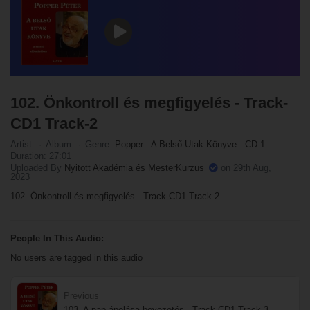
102. Önkontroll és megfigyelés - Track-
CD1 Track-2
Artist:
Album:
Genre:
Popper - A Belső Utak Könyve - CD-1
Duration: 27:01
Uploaded By
Nyitott Akadémia és MesterKurzus
on 29th Aug,
2023
102. Önkontroll és megfigyelés - Track-CD1 Track-2
People In This Audio:
No users are tagged in this audio
Previous
103. A nap ápolása bevezetés - Track-CD1 Track-3