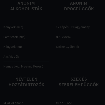
ANONIM
ANONIM
ALKOHOLISTÁK
DROGFÜGGŐK
Könyvek (hun)
12 Lépés 12 Hagyomány
Pamfletek (hun)
N.A. Videók
Könyvek (en)
Online Gyűlések
A.A. Videók
Nemzetközi Meeting Kereső
NÉVTELEN
SZEX
ÉS
HOZZÁTARTOZÓK
SZERELEMFÜGGŐK
Mi az Al-anon?
Mi az SLAA?