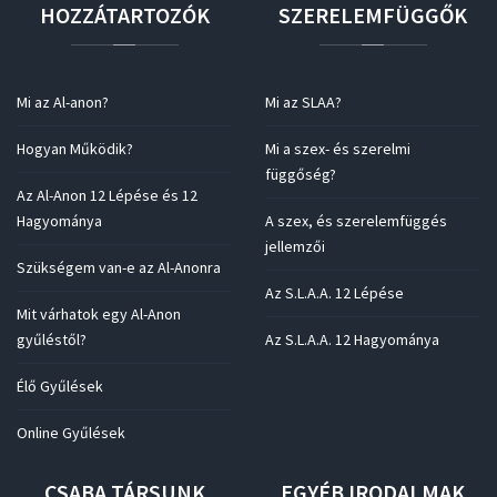
HOZZÁTARTOZÓK
SZERELEMFÜGGŐK
Mi az Al-anon?
Mi az SLAA?
Hogyan Működik?
Mi a szex- és szerelmi
függőség?
Az Al-Anon 12 Lépése és 12
Hagyománya
A szex, és szerelemfüggés
jellemzői
Szükségem van-e az Al-Anonra
Az S.L.A.A. 12 Lépése
Mit várhatok egy Al-Anon
gyűléstől?
Az S.L.A.A. 12 Hagyománya
Élő Gyűlések
Online Gyűlések
CSABA
TÁRSUNK
EGYÉB
IRODALMAK