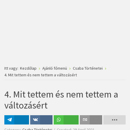
Itt vagy:
Kezdőlap
Ajánló főmenü
Csaba Történetei
4. Mit tettem és nem tettem a változásért
4. Mit tettem és nem tettem a
változásért
Megosztás
Megosztás
Megosztás
Email
Category:
Csaba Történetei
Created: 29 April 2021