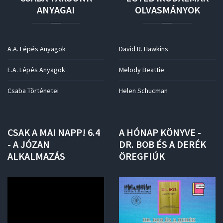
ANYAGAI
OLVASMÁNYOK
A.A. Lépés Anyagok
David R. Hawkins
E.A. Lépés Anyagok
Melody Beattie
Csaba Történetei
Helen Schucman
CSAK
A
MAI
NAPP!
6.4
A
HÓNAP
KÖNYVE
-
-
A
JÓZAN
DR.
BOB
ÉS
A
DERÉK
ALKALMAZÁS
ÖREGFIÚK