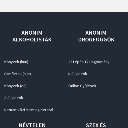
ANONIM
ANONIM
ALKOHOLISTÁK
DROGFÜGGŐK
Könyvek (hun)
12 Lépés 12 Hagyomány
Pamfletek (hun)
N.A. Videók
Könyvek (en)
Online Gyűlések
A.A. Videók
Nemzetközi Meeting Kereső
NÉVTELEN
SZEX
ÉS