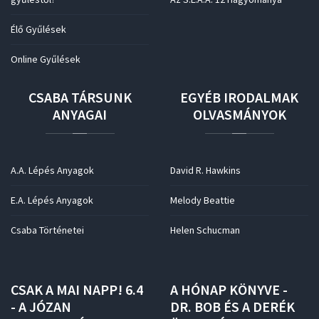
Élő Gyűlések
Online Gyűlések
CSABA
TÁRSUNK
EGYÉB
IRODALMAK
ANYAGAI
OLVASMÁNYOK
A.A. Lépés Anyagok
David R. Hawkins
E.A. Lépés Anyagok
Melody Beattie
Csaba Történetei
Helen Schucman
CSAK
A
MAI
NAPP!
6.4
A
HÓNAP
KÖNYVE
-
-
A
JÓZAN
DR.
BOB
ÉS
A
DERÉK