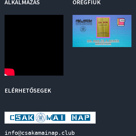
ALKALMAZÁS
ÖREGFIÚK
ELÉRHETŐSEGEK
info@csakamainap.club