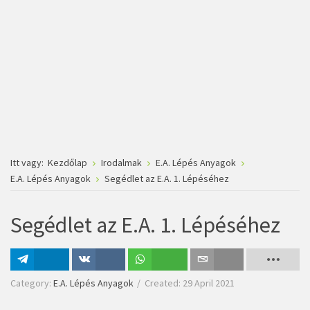
Itt vagy:
Kezdőlap
Irodalmak
E.A. Lépés Anyagok
E.A. Lépés Anyagok
Segédlet az E.A. 1. Lépéséhez
Segédlet az E.A. 1. Lépéséhez
Megosztás
Megosztás
Megosztás
Email
Category:
E.A. Lépés Anyagok
Created: 29 April 2021
VK-n