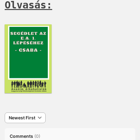
Olvasás:
Newest First
Comments
(
0
)