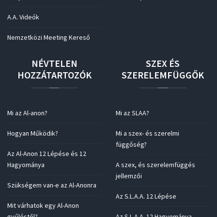
A.A. Videók
Nemzetközi Meeting Kereső
NÉVTELEN
SZEX
ÉS
HOZZÁTARTOZÓK
SZERELEMFÜGGŐK
Mi az Al-anon?
Mi az SLAA?
Hogyan Működik?
Mi a szex- és szerelmi
függőség?
Az Al-Anon 12 Lépése és 12
Hagyománya
A szex, és szerelemfüggés
jellemzői
Szükségem van-e az Al-Anonra
Az S.L.A.A. 12 Lépése
Mit várhatok egy Al-Anon
gyűléstől?
Az S.L.A.A. 12 Hagyománya