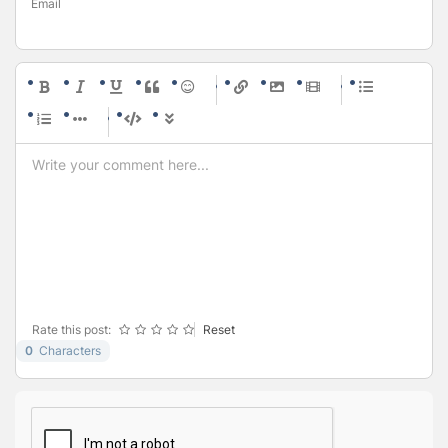
Email
-
-
-
-
-
-
-
-
-
-
-
-
-
-
-
-
-
-
-
-
-
-
-
-
-
-
-
-
-
-
-
-
-
-
-
-
-
-
-
-
-
-
-
-
-
Rate this post:
Reset
0
Characters