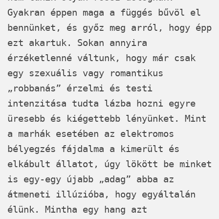
Gyakran éppen maga a függés bűvöl el
bennünket, és győz meg arról, hogy épp
ezt akartuk. Sokan annyira
érzéketlenné váltunk, hogy már csak
egy szexuális vagy romantikus
„robbanás” érzelmi és testi
intenzitása tudta lázba hozni egyre
üresebb és kiégettebb lényünket. Mint
a marhák esetében az elektromos
bélyegzés fájdalma a kimerült és
elkábult állatot, úgy lökött be minket
is egy-egy újabb „adag” abba az
átmeneti illúzióba, hogy egyáltalán
élünk. Mintha egy hang azt