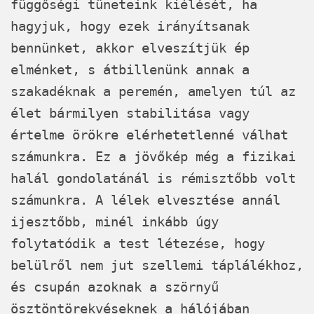
függőségi tüneteink kiélését, ha
hagyjuk, hogy ezek irányítsanak
bennünket, akkor elveszítjük ép
elménket, s átbillenünk annak a
szakadéknak a peremén, amelyen túl az
élet bármilyen stabilitása vagy
értelme örökre elérhetetlenné válhat
számunkra. Ez a jövőkép még a fizikai
halál gondolatánál is rémisztőbb volt
számunkra. A lélek elvesztése annál
ijesztőbb, minél inkább úgy
folytatódik a test létezése, hogy
belülről nem jut szellemi táplálékhoz,
és csupán azoknak a szörnyű
ösztöntörekvéseknek a hálójában