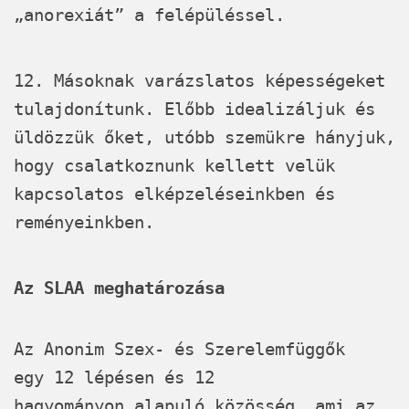
„anorexiát” a felépüléssel.
12. Másoknak varázslatos képességeket
tulajdonítunk. Előbb idealizáljuk és
üldözzük őket, utóbb szemükre hányjuk,
hogy csalatkoznunk kellett velük
kapcsolatos elképzeléseinkben és
reményeinkben.
Az SLAA meghatározása
Az Anonim Szex- és Szerelemfüggők
egy 12 lépésen és 12
hagyományon alapuló közösség, ami az