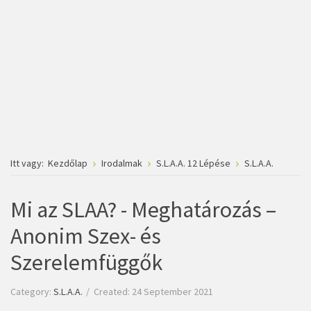
Itt vagy:
Kezdőlap
Irodalmak
S.L.A.A. 12 Lépése
S.L.A.A.
Mi az SLAA? - Meghatározás –
Anonim Szex- és
Szerelemfüggők
Category:
S.L.A.A.
Created: 24 September 2021