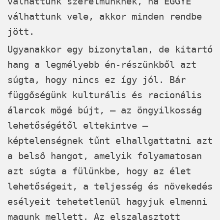
válhattunk szerelmünknek, ha EGGYÉ
válhattunk vele, akkor minden rendbe
jött.
Ugyanakkor egy bizonytalan, de kitartó
hang a legmélyebb én-részünkből azt
súgta, hogy nincs ez így jól. Bár
függőségünk kulturális és racionális
álarcok mögé bújt, – az öngyilkosság
lehetőségétől eltekintve –
képtelenségnek tűnt elhallgattatni azt
a belső hangot, amelyik folyamatosan
azt súgta a fülünkbe, hogy az élet
lehetőségeit, a teljesség és növekedés
esélyeit tehetetlenül hagyjuk elmenni
magunk mellett. Az elszalasztott