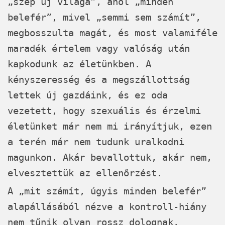
„szép új világa”, ahol „minden
belefér”, mivel „semmi sem számít”,
megbosszulta magát, és most valamiféle
maradék értelem vagy valóság után
kapkodunk az életünkben. A
kényszeresség és a megszállottság
lettek új gazdáink, és ez oda
vezetett, hogy szexuális és érzelmi
életünket már nem mi irányítjuk, ezen
a terén már nem tudunk uralkodni
magunkon. Akár bevallottuk, akár nem,
elvesztettük az ellenőrzést.
A „mit számít, úgyis minden belefér”
alapállásából nézve a kontroll-hiány
nem tűnik olyan rossz dolognak.