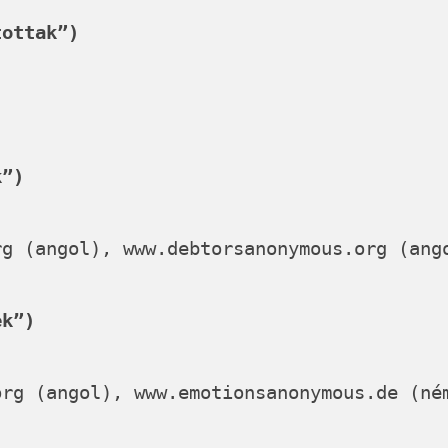
tottak”)
k”)
rg
(angol),
www.debtorsanonymous.org
(ang
ek”)
org
(angol),
www.emotionsanonymous.de
(né