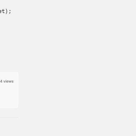
et);
4 views