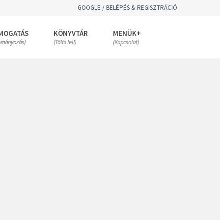
GOOGLE / BELÉPÉS & REGISZTRÁCIÓ
MOGATÁS
KÖNYVTÁR
MENÜK+
ományozás)
(Tölts fel!)
(Kapcsolat)