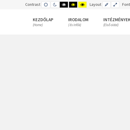
Contrast
DEFAULT
NIGHT
HIGH
HIGH
HIGH
Layout
FIXED
WIDE
Font
MODE
MODE
CONTRAST
CONTRAST
CONTRAST
LAYOUT
LAYOUT
BLACK
BLACK
YELLOW
WHITE
YELLOW
BLACK
KEZDŐLAP
IRODALOM
INTÉZMÉNYE
MODE
MODE
MODE
(Home)
( és Infók)
(Első oldal)