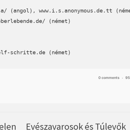
sa/
(angol),
www.i.s.anonymous.de.tt
(ném
eberlebende.de/
(német)
elf-schritte.de
(német)
0 comments
95
elen
Evészavarosok és Túlevők