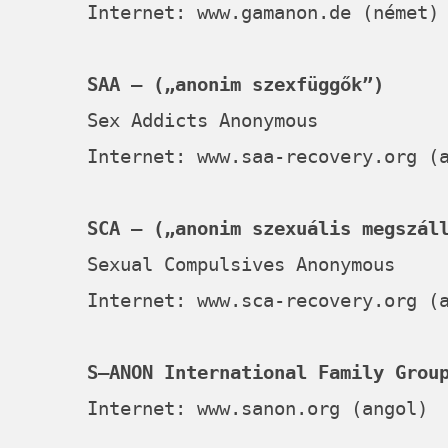
Internet:
www.gamanon.de
(német)
SAA – („anonim szexfüggők”)
Sex Addicts Anonymous
Internet:
www.saa-recovery.org
(a
SCA – („anonim szexuális megszál
Sexual Compulsives Anonymous
Internet:
www.sca-recovery.org
(a
S–ANON International Family Grou
Internet:
www.sanon.org
(angol)