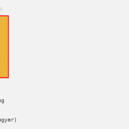
21
ng
gyar)