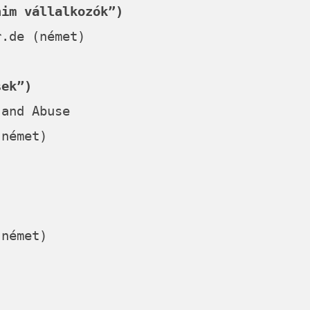
nim vállalkozók”)
r.de
(német)
sek”)
 and Abuse
német)
német)