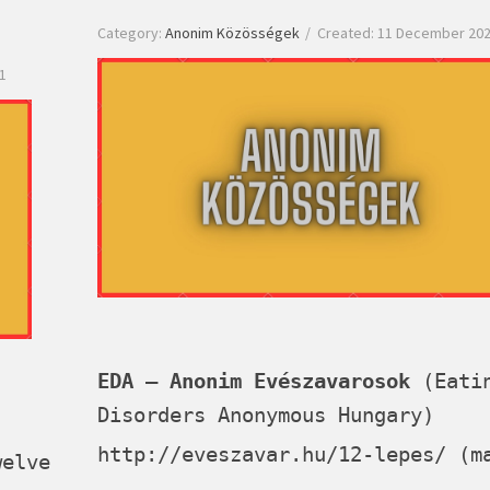
Category:
Anonim Közösségek
Created: 11 December 20
1
EDA – Anonim Evészavarosok
(Eati
Disorders Anonymous Hungary)
http://eveszavar.hu/12-lepes/
(ma
welve