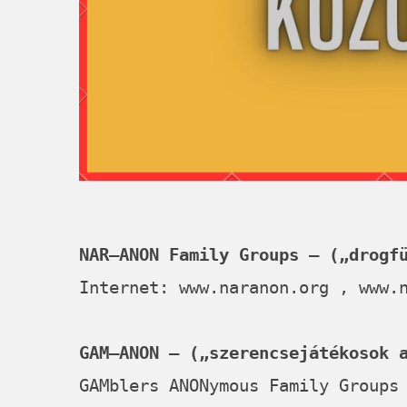
NAR–ANON Family Groups – („drogf
Internet:
www.naranon.org
,
www.
GAM–ANON – („szerencsejátékosok 
GAMblers ANONymous Family Groups