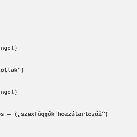
ngol)
lottak”)
ngol)
ps – („szexfüggők hozzátartozói”)