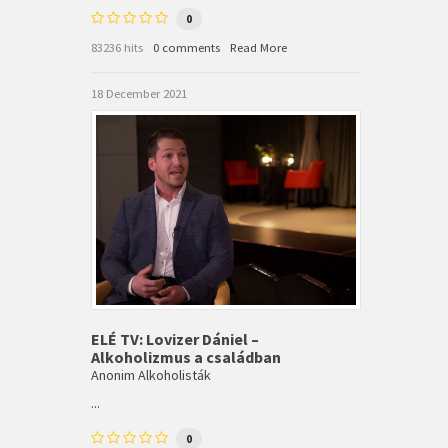
0
83236 hits
0 comments
Read More
18 December 2021
ELÉ TV: Lovizer Dániel –
Alkoholizmus a családban
Anonim Alkoholisták
...
0