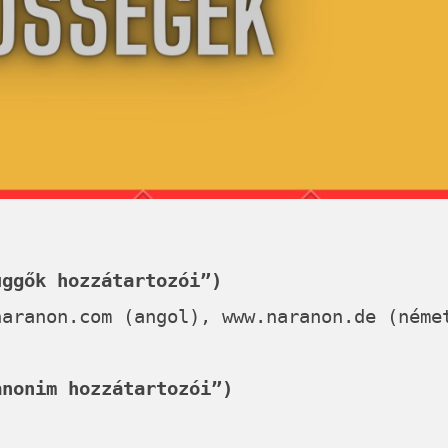
üggők hozzátartozói”)
naranon.com
(angol),
www.naranon.de
(néme
anonim hozzátartozói”)