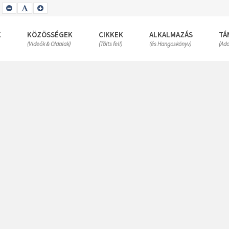
SET
SET
SET
SMALLER
DEFAULT
LARGER
FONT
FONT
FONT
K
KÖZÖSSÉGEK
CIKKEK
ALKALMAZÁS
TÁ
(Videók & Oldalak)
(Tölts fel!)
(és Hangoskönyv)
(Ad