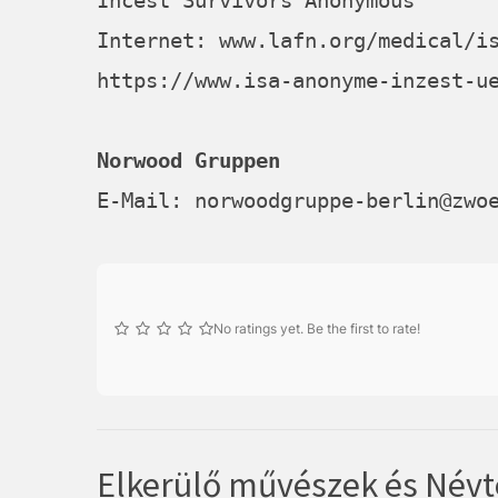
Incest Survivors Anonymous
Internet:
www.lafn.org/medical/i
https://www.isa-anonyme-inzest-u
Norwood Gruppen
E-Mail:
norwoodgruppe-berlin@zwo
No ratings yet. Be the first to rate!
Elkerülő művészek és Névt