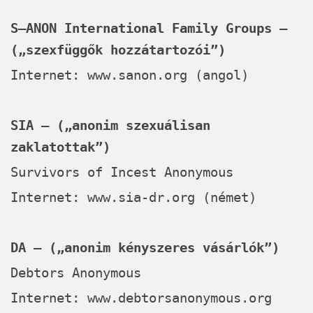
S–ANON International Family Groups –
(„szexfüggők hozzátartozói”)
Internet:
www.sanon.org
(angol)
SIA – („anonim szexuálisan
zaklatottak”)
Survivors of Incest Anonymous
Internet:
www.sia-dr.org
(német)
DA – („anonim kényszeres vásárlók”)
Debtors Anonymous
Internet:
www.debtorsanonymous.org