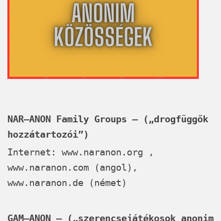
NAR–ANON Family Groups – („drogfüggők
hozzátartozói”)
Internet:
www.naranon.org
,
www.naranon.com
(angol),
www.naranon.de
(német)
GAM–ANON – („szerencsejátékosok anonim