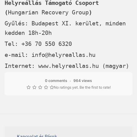
Helyreállás Támogató Csoport
(
Hungarian Recovery Group
)
Gyűlés: Budapest XI. kerület, minden
kedden 18h-20h
Tel: +36 70 550 6320
e-mail:
info@helyreallas.hu
Internet:
www.helyreallas.hu
(magyar)
0 comments
964 views
No ratings yet. Be the first to rate!
Kapcsolat és Párok