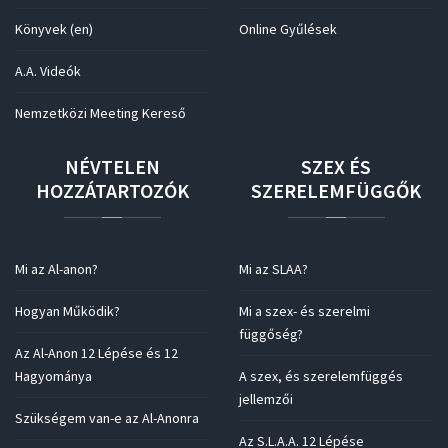
Könyvek (en)
Online Gyűlések
A.A. Videók
Nemzetközi Meeting Kereső
NÉVTELEN
SZEX
ÉS
HOZZÁTARTOZÓK
SZERELEMFÜGGŐK
Mi az Al-anon?
Mi az SLAA?
Hogyan Működik?
Mi a szex- és szerelmi
függőség?
Az Al-Anon 12 Lépése és 12
Hagyománya
A szex, és szerelemfüggés
jellemzői
Szükségem van-e az Al-Anonra
Az S.L.A.A. 12 Lépése