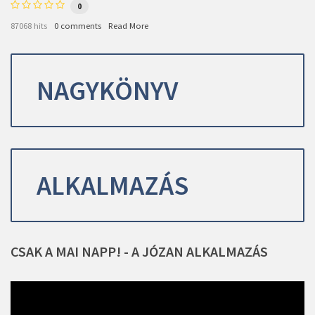
0
87068 hits
0 comments
Read More
NAGYKÖNYV
ALKALMAZÁS
CSAK
A
MAI
NAPP!
-
A
JÓZAN
ALKALMAZÁS