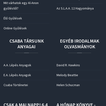
Mit várhatok egy Al-Anon
gyűléstől?
Az S.L.A.A. 12 Hagyománya
Élő Gyűlések
Online Gyűlések
CSABA
TÁRSUNK
EGYÉB
IRODALMAK
ANYAGAI
OLVASMÁNYOK
A.A. Lépés Anyagok
David R. Hawkins
E.A. Lépés Anyagok
Melody Beattie
Csaba Történetei
Helen Schucman
CSAK
A
MAI
NAPP!
6.4
A
HÓNAP
KÖNYVE
-