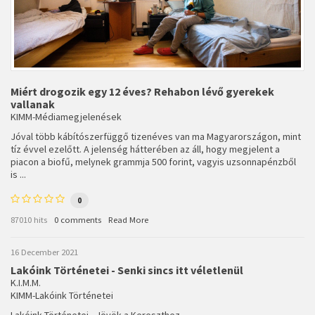
Miért drogozik egy 12 éves? Rehabon lévő gyerekek
vallanak
KIMM-Médiamegjelenések
Jóval több kábítószerfüggő tizenéves van ma Magyarországon, mint
tíz évvel ezelőtt. A jelenség hátterében az áll, hogy megjelent a
piacon a biofű, melynek grammja 500 forint, vagyis uzsonnapénzből
is ...
0
87010 hits
0 comments
Read More
16 December 2021
Lakóink Történetei - Senki sincs itt véletlenül
K.I.M.M.
KIMM-Lakóink Történetei