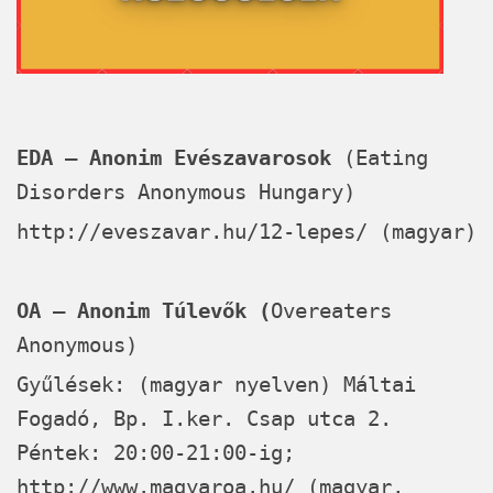
EDA – Anonim Evészavarosok
(Eating
Disorders Anonymous Hungary)
http://eveszavar.hu/12-lepes/
(magyar)
OA – Anonim Túlevők (
Overeaters
Anonymous)
Gyűlések: (magyar nyelven) Máltai
Fogadó, Bp. I.ker. Csap utca 2.
Péntek: 20:00-21:00-ig;
http://
www.magyaroa.hu
/ (magyar,