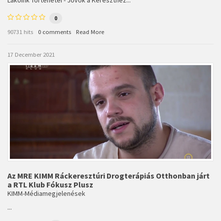
Lakóink Történetei - Jövök a Kereszthez...
0
90731 hits
0 comments
Read More
17 December 2021
Az MRE KIMM Ráckeresztúri Drogterápiás Otthonban járt
a RTL Klub Fókusz Plusz
KIMM-Médiamegjelenések
...