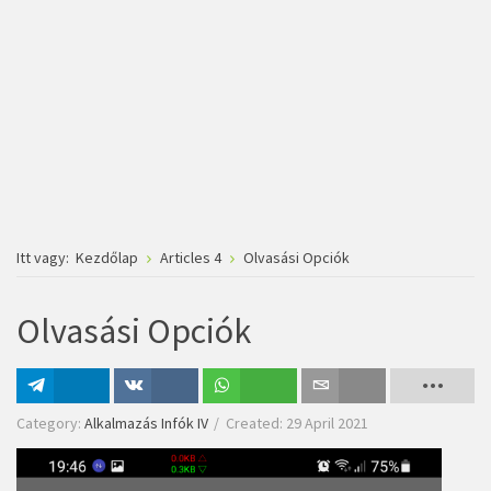
Itt vagy:
Kezdőlap
Articles 4
Olvasási Opciók
Olvasási Opciók
Megosztás
Megosztás
Megosztás
Email
Category:
Alkalmazás Infók IV
Created: 29 April 2021
VK-n