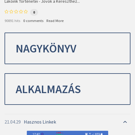
Lakóink Történetei - Jövök a Kereszthez...
0
90891 hits
0 comments
Read More
NAGYKÖNYV
ALKALMAZÁS
21.04.29
Hasznos Linkek