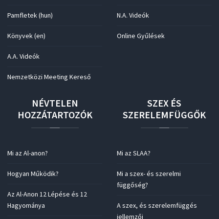
Pamfletek (hun)
N.A. Videók
Könyvek (en)
Online Gyűlések
A.A. Videók
Nemzetközi Meeting Kereső
NÉVTELEN
SZEX
ÉS
HOZZÁTARTOZÓK
SZERELEMFÜGGŐK
Mi az Al-anon?
Mi az SLAA?
Hogyan Működik?
Mi a szex- és szerelmi
függőség?
Az Al-Anon 12 Lépése és 12
Hagyománya
A szex, és szerelemfüggés
jellemzői