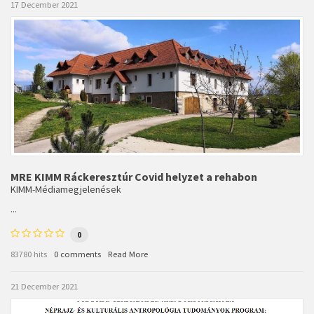
17 December 2021
MRE KIMM Ráckeresztúr Covid helyzet a rehabon
KIMM-Médiamegjelenések
...
0
83780 hits
0 comments
Read More
21 December 2021