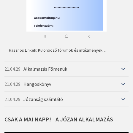
Hasznos Linkek: Különböző fórumok és intézmények…
21.04.29
Alkalmazás Főmenük
21.04.29
Hangoskönyv
21.04.29
Józanság számláló
CSAK
A
MAI
NAPP!
-
A
JÓZAN
ALKALMAZÁS