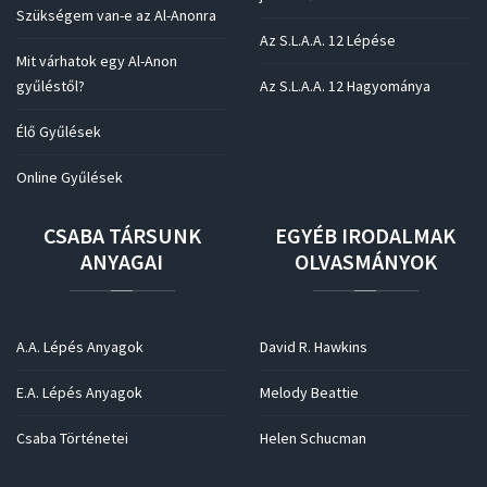
Szükségem van-e az Al-Anonra
Az S.L.A.A. 12 Lépése
Mit várhatok egy Al-Anon
gyűléstől?
Az S.L.A.A. 12 Hagyománya
Élő Gyűlések
Online Gyűlések
CSABA
TÁRSUNK
EGYÉB
IRODALMAK
ANYAGAI
OLVASMÁNYOK
A.A. Lépés Anyagok
David R. Hawkins
E.A. Lépés Anyagok
Melody Beattie
Csaba Történetei
Helen Schucman