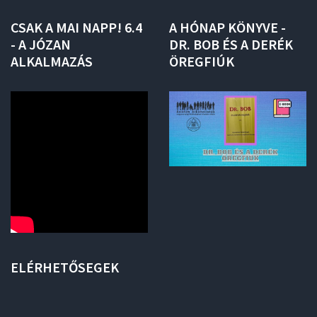
CSAK
A
MAI
NAPP!
6.4
A
HÓNAP
KÖNYVE
-
-
A
JÓZAN
DR.
BOB
ÉS
A
DERÉK
ALKALMAZÁS
ÖREGFIÚK
ELÉRHETŐSEGEK