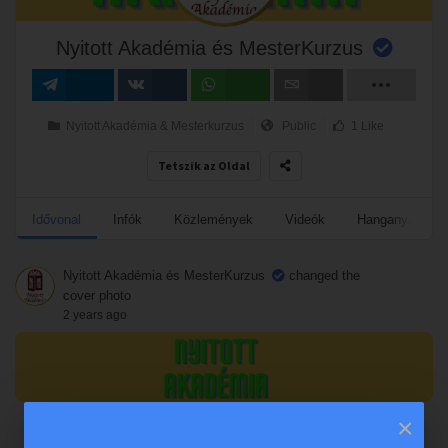
Nyitott Akadémia és MesterKurzus
Megosztás
Megosztás
Megosztás
Email
Nyitott Akadémia & Mesterkurzus
Public
1 Like
VK-n
Tetszik az Oldal
Idővonal
Infók
Közlemények
Videók
Hanganyagok
Nyitott Akadémia és MesterKurzus
changed the
cover photo
2 years ago
×