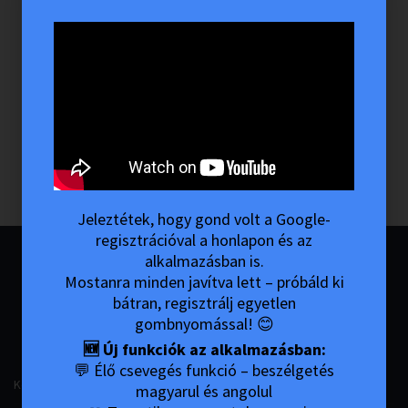
Jeleztétek, hogy gond volt a Google-
regisztrációval a honlapon és az
alkalmazásban is.
Mostanra minden javítva lett – próbáld ki
ANONIM
ANONIM
bátran, regisztrálj egyetlen
ALKOHOLISTÁK
DROGFÜGGŐK
gombnyomással! 😊
🆕 Új funkciók az alkalmazásban:
💬 Élő csevegés funkció – beszélgetés
Könyvek (hun)
12 Lépés 12 Hagyomány
magyarul és angolul