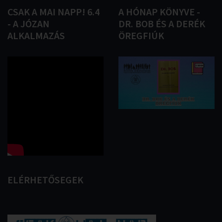
CSAK
A
MAI
NAPP!
6.4
A
HÓNAP
KÖNYVE
-
-
A
JÓZAN
DR.
BOB
ÉS
A
DERÉK
ALKALMAZÁS
ÖREGFIÚK
ELÉRHETŐSEGEK