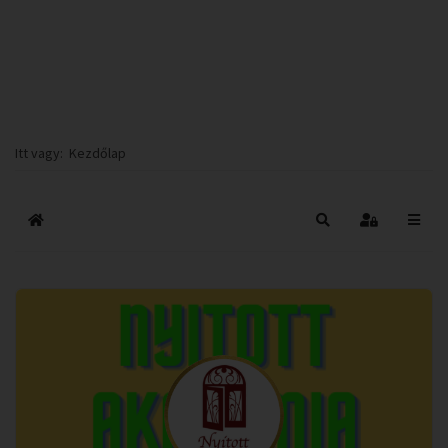
Itt vagy:
Kezdőlap
Főoldal
Keresés
Bejelentkez