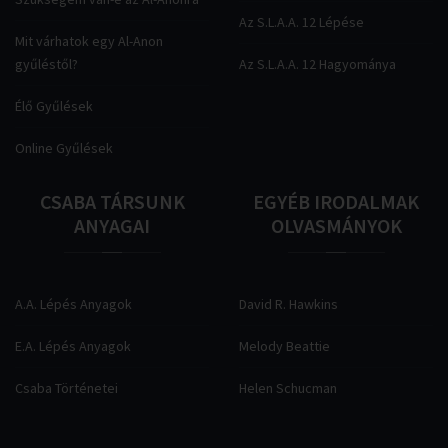
Az S.L.A.A. 12 Lépése
Mit várhatok egy Al-Anon
gyűléstől?
Az S.L.A.A. 12 Hagyománya
Élő Gyűlések
Online Gyűlések
CSABA
TÁRSUNK
EGYÉB
IRODALMAK
ANYAGAI
OLVASMÁNYOK
A.A. Lépés Anyagok
David R. Hawkins
E.A. Lépés Anyagok
Melody Beattie
Csaba Történetei
Helen Schucman